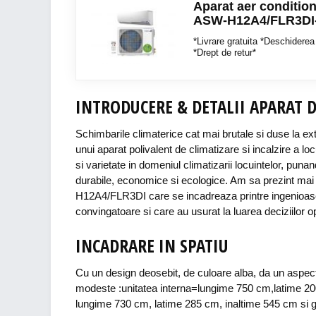
Aparat aer conditi
ASW-H12A4/FLR3DI-
*Livrare gratuita *Deschiderea 
*Drept de retur*
INTRODUCERE & DETALII APARAT 
Schimbarile climaterice cat mai brutale si duse la extr
unui aparat polivalent de climatizare si incalzire a lo
si varietate in domeniul climatizarii locuintelor, puna
durabile, economice si ecologice. Am sa prezint mai d
H12A4/FLR3DI care se incadreaza printre ingenioasele
convingatoare si care au usurat la luarea deciziilor o
INCADRARE IN SPATIU
Cu un design deosebit, de culoare alba, da un aspe
modeste :unitatea interna=lungime 750 cm,latime 200 
lungime 730 cm, latime 285 cm, inaltime 545 cm si g