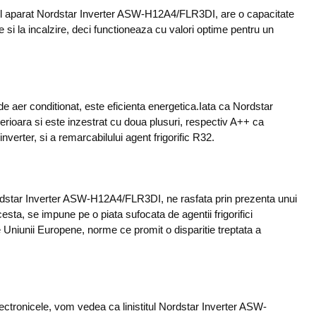
igentul aparat Nordstar Inverter ASW-H12A4/FLR3DI, are o capacitate
 si la incalzire, deci functioneaza cu valori optime pentru un
de aer conditionat, este eficienta energetica.Iata ca Nordstar
ioara si este inzestrat cu doua plusuri, respectiv A++ ca
inverter, si a remarcabilului agent frigorific R32.
tar Inverter ASW-H12A4/FLR3DI, ne rasfata prin prezenta unui
esta, se impune pe o piata sufocata de agentii frigorifici
ele Uniunii Europene, norme ce promit o disparitie treptata a
ectronicele, vom vedea ca linistitul Nordstar Inverter ASW-