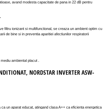
ntioase, avand modesta capacitate de pana in 22 dB pentru
T
ve filtru ionizant si multifunctional, se creaza un ambient optim cu
rii de bine si in preventia aparitiei afectiunilor respiratorii
un mediu ambiental placut .
ONDITIONAT, NORDSTAR INVERTER ASW-
a un aparat educat, atingand clasa A++ ca eficienta energetica