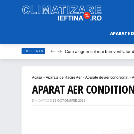
APARATE D
Cum alegem cel mai bun ventilator
LA OFERTĂ
Care este cel mai bun model de vent
Top Aparate de Aer Condiționat Ieft
Top 10 Aparate de Aer Condiționat Po
Acasa
»
Aparate de Răcire Aer
»
Aparate de aer condiționat
»
A
Accesorii Aer Condiționat – 15 Lucru
APARAT AER CONDITION
DIN DATA DE
13 OCTOMBRIE 2019