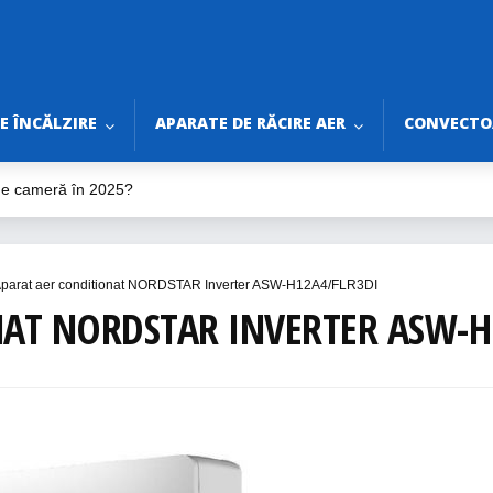
E ÎNCĂLZIRE
APARATE DE RĂCIRE AER
CONVECTOA
 de cameră în 2025?
ilator de tavan în 2025?
ine pentru Vară 2025
rtabile fără Burlan
parat aer conditionat NORDSTAR Inverter ASW-H12A4/FLR3DI
ri de Bifat Înainte de Montaj
AT NORDSTAR INVERTER ASW-H