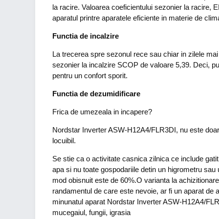
la racire. Valoarea coeficientului sezonier la racir
aparatul printre aparatele eficiente in materie de clim
Functia de incalzire
La trecerea spre sezonul rece sau chiar in zilele mai b
sezonier la incalzire SCOP de valoare 5,39. Deci, put
pentru un confort sporit.
Functia de dezumidificare
Frica de umezeala in incapere?
Nordstar Inverter ASW-H12A4/FLR3DI, nu este doar un a
locuibil.
Se stie ca o activitate casnica zilnica ce include gatit
apa si nu toate gospodariile detin un higrometru sau
mod obisnuit este de 60%.O varianta la achizitionare
randamentul de care este nevoie, ar fi un aparat de ae
minunatul aparat Nordstar Inverter ASW-H12A4/FLR3D
mucegaiul, fungii, igrasia