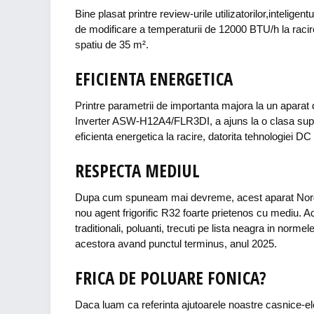
Bine plasat printre review-urile utilizatorilor,intel
de modificare a temperaturii de 12000 BTU/h la racire
spatiu de 35 m².
EFICIENTA ENERGETICA
Printre parametrii de importanta majora la un aparat 
Inverter ASW-H12A4/FLR3DI, a ajuns la o clasa super
eficienta energetica la racire, datorita tehnologiei DC 
RESPECTA MEDIUL
Dupa cum spuneam mai devreme, acest aparat Nords
nou agent frigorific R32 foarte prietenos cu mediu. Ac
traditionali, poluanti, trecuti pe lista neagra in norm
acestora avand punctul terminus, anul 2025.
FRICA DE POLUARE FONICA?
Daca luam ca referinta ajutoarele noastre casnice-el