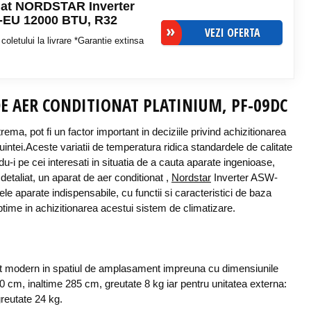
onat NORDSTAR Inverter
EU 12000 BTU, R32
VEZI OFERTA
coletului la livrare *Garantie extinsa
DE AER CONDITIONAT PLATINIUM, PF-09DC
ema, pot fi un factor important in deciziile privind achizitionarea
cuintei.Aceste variatii de temperatura ridica standardele de calitate
ndu-i pe cei interesati in situatia de a cauta aparate ingenioase,
etaliat, un aparat de aer conditionat ,
Nordstar
Inverter ASW-
 aparate indispensabile, cu functii si caracteristici de baza
ptime in achizitionarea acestui sistem de climatizare.
ct modern in spatiul de amplasament impreuna cu dimensiunile
cm, inaltime 285 cm, greutate 8 kg iar pentru unitatea externa:
reutate 24 kg.