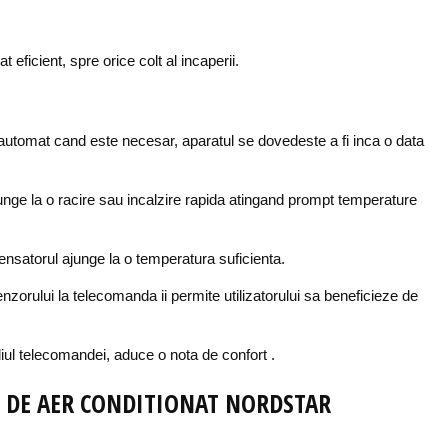
t eficient, spre orice colt al incaperii.
automat cand este necesar, aparatul se dovedeste a fi inca o data
junge la o racire sau incalzire rapida atingand prompt temperature
ensatorul ajunge la o temperatura suficienta.
nzorului la telecomanda ii permite utilizatorului sa beneficieze de
diul telecomandei, aduce o nota de confort .
T DE AER CONDITIONAT NORDSTAR