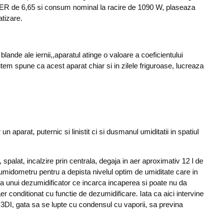
e, EER de 6,65 si consum nominal la racire de 1090 W, plaseaza
atizare.
lande ale iernii,,aparatul atinge o valoare a coeficientului
em spune ca acest aparat chiar si in zilele friguroase, lucreaza
parat, puternic si linistit ci si dusmanul umiditatii in spatiul
, spalat, incalzire prin centrala, degaja in aer aproximativ 12 l de
 umidometru pentru a depista nivelul optim de umiditate care in
a unui dezumidificator ce incarca incaperea si poate nu da
r conditionat cu functie de dezumidificare. Iata ca aici intervine
I, gata sa se lupte cu condensul cu vaporii, sa previna