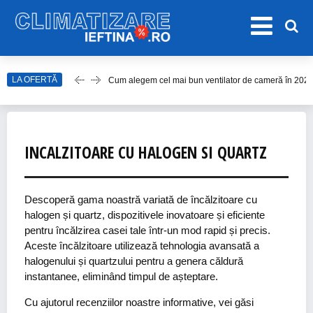
Cum alegem cel mai bun ventilator de cameră în 202
LA OFERTĂ
Care este cel mai bun model de ventilator de tavan î
Top Aparate de Aer Condiționat Ieftine pentru Vară 2
Top 10 Aparate de Aer Condiționat Portabile fără Burl
INCALZITOARE CU HALOGEN SI QUARTZ
Accesorii Aer Condiționat – 15 Lucruri de Bifat Înaint
Descoperă gama noastră variată de încălzitoare cu
halogen și quartz, dispozitivele inovatoare și eficiente
pentru încălzirea casei tale într-un mod rapid și precis.
Aceste încălzitoare utilizează tehnologia avansată a
halogenului și quartzului pentru a genera căldură
instantanee, eliminând timpul de așteptare.
Cu ajutorul recenziilor noastre informative, vei găsi