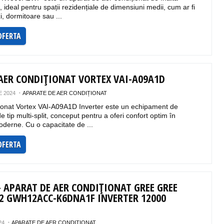
 ideal pentru spații rezidențiale de dimensiuni medii, cum ar fi
, dormitoare sau ...
OFERTA
AER CONDIȚIONAT VORTEX VAI-A09A1D
 2024
APARATE DE AER CONDIȚIONAT
ționat Vortex VAI-A09A1D Inverter este un echipament de
e tip multi-split, conceput pentru a oferi confort optim în
oderne. Cu o capacitate de ...
OFERTA
– APARAT DE AER CONDIȚIONAT GREE GREE
32 GWH12ACC-K6DNA1F INVERTER 12000
24
APARATE DE AER CONDIȚIONAT