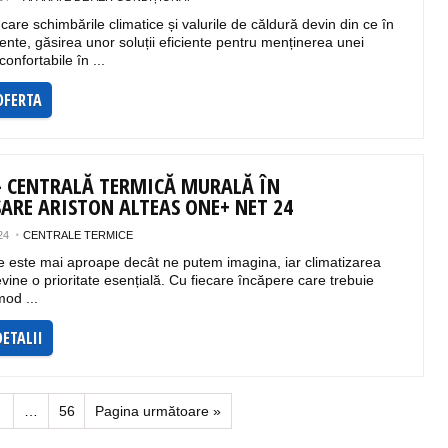
 care schimbările climatice și valurile de căldură devin din ce în
ente, găsirea unor soluții eficiente pentru menținerea unei
onfortabile în ...
OFERTA
– CENTRALĂ TERMICĂ MURALĂ ÎN
ARE ARISTON ALTEAS ONE+ NET 24
24
CENTRALE TERMICE
e este mai aproape decât ne putem imagina, iar climatizarea
evine o prioritate esențială. Cu fiecare încăpere care trebuie
mod ...
DETALII
6
…
56
Pagina următoare »