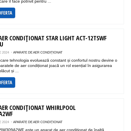
re îl face potrivit pentru ...
OFERTA
AER CONDIȚIONAT STAR LIGHT ACT-12TSWF
TU
 2024
APARATE DE AER CONDIȚIONAT
n care tehnologia evoluează constant și confortul nostru devine o
aparatele de aer condiționat joacă un rol esențial în asigurarea
ăcut și ...
OFERTA
AER CONDIȚIONAT WHIRLPOOL
9A2WF
 2024
APARATE DE AER CONDIȚIONAT
PIW309A2WF este un aparat de aer condiționat de înaltă