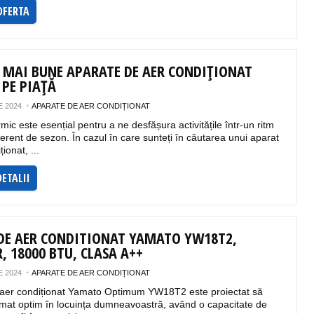
OFERTA
E MAI BUNE APARATE DE AER CONDIȚIONAT
 PE PIAȚĂ
 2024
APARATE DE AER CONDIȚIONAT
rmic este esențial pentru a ne desfășura activitățile într-un ritm
ferent de sezon. În cazul în care sunteți în căutarea unui aparat
ionat, ...
DETALII
DE AER CONDITIONAT YAMATO YW18T2,
, 18000 BTU, CLASA A++
 2024
APARATE DE AER CONDIȚIONAT
 aer condiționat Yamato Optimum YW18T2 este proiectat să
imat optim în locuința dumneavoastră, având o capacitate de