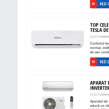
VEZI 
TOP CEL
TESLA DE
14 OCTOMBRIE
Confortul te
normal, indi
de aer condiț
VEZI 
APARAT 
INVERTER
14 OCTOMBRIE
Aparatul de
aducă un cl