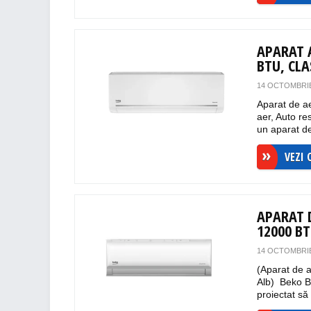
APARAT 
BTU, CL
14 OCTOMBRIE
Aparat de ae
aer, Auto re
un aparat de
VEZI 
APARAT 
12000 B
14 OCTOMBRIE
(Aparat de a
Alb) Beko B
proiectat să 