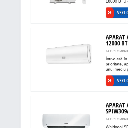
18000 BTU ca
VEZI 
APARAT 
12000 B
14 OCTOMBRIE
Într-o eră î
prioritate, 
unui mediu pl
VEZI 
APARAT 
SPIW30
14 OCTOMBRIE
Whirlpool S