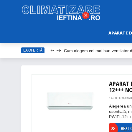
APARATE D
LA OFERTĂ
Cum alegem cel mai bun ventilator
Care este cel mai bun model de vent
Top Aparate de Aer Condiționat Ieft
Top 10 Aparate de Aer Condiționat Po
APARAT 
Accesorii Aer Condiționat – 15 Lucru
12+++ N
14 OCTOMBRIE
Alegerea unu
esențială, m
PWIFI-12+++
VEZI 