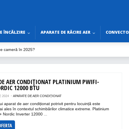
E ÎNCĂLZIRE
APARATE DE RĂCIRE AER
CONVECTOA
 de cameră în 2025?
ilator de tavan în 2025?
ine pentru Vară 2025
rtabile fără Burlan
DE AER CONDIȚIONAT PLATINIUM PWIFI-
ri de Bifat Înainte de Montaj
ORDIC 12000 BTU
 2024
APARATE DE AER CONDIȚIONAT
i aparat de aer condiționat potrivit pentru locuință este
ai ales în contextul schimbărilor climatice extreme. Platinium
 Nordic Inverter 12000 ...
OFERTA