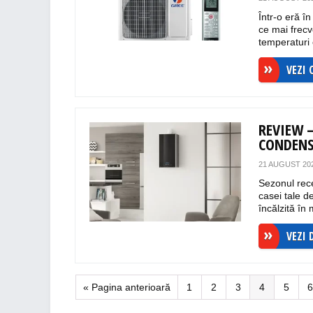
Într-o eră în
ce mai frecv
temperaturi c
VEZI 
REVIEW 
CONDENS
21 AUGUST 20
Sezonul rec
casei tale d
încălzită în 
VEZI 
« Pagina anterioară
1
2
3
4
5