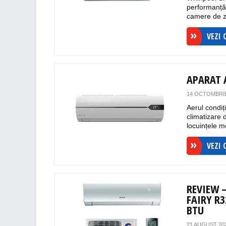
performanță,
camere de zi
VEZI 
APARAT 
14 OCTOMBRIE
Aerul condi
climatizare d
locuințele m
VEZI 
REVIEW 
FAIRY R
BTU
21 AUGUST 20