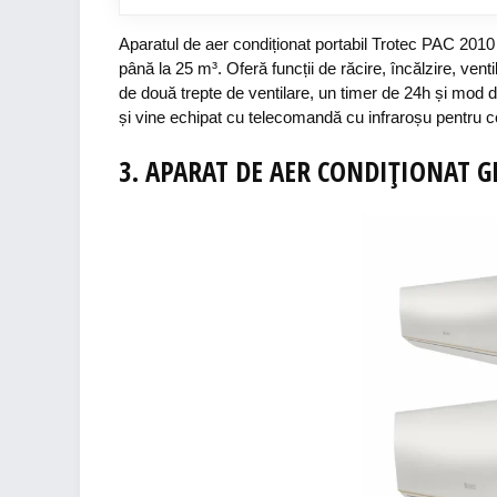
Aparatul
de
aer
condiționat
portabil
Trotec
PAC 2010 
până
la
2
5 m³.
Oferă
funcții
de
răcire
,
încălzire
,
venti
de
două
trepte
de
ventilare
, un timer de 24h
și
mod 
și
vine
echipat
cu
telecomandă
cu
infraroșu
pentru
c
3. APARAT DE AER CONDIȚIONAT G