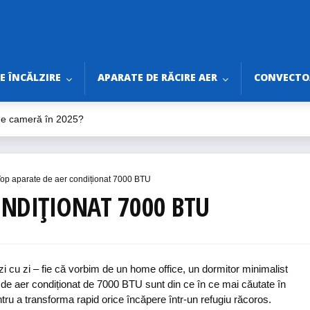
E ÎNCĂLZIRE
APARATE DE RĂCIRE AER
CONVECTOA
 de cameră în 2025?
ilator de tavan în 2025?
ine pentru Vară 2025
rtabile fără Burlan
op aparate de aer condiționat 7000 BTU
ONDIȚIONAT 7000 BTU
ri de Bifat Înainte de Montaj
 zi cu zi – fie că vorbim de un home office, un dormitor minimalist
de aer condiționat de 7000 BTU sunt din ce în ce mai căutate în
tru a transforma rapid orice încăpere într-un refugiu răcoros.