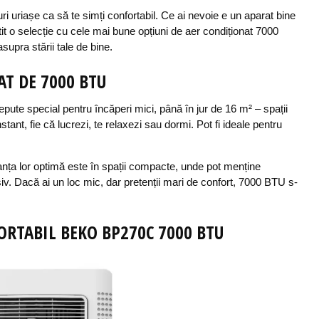
uriașe ca să te simți confortabil. Ce ai nevoie e un aparat bine
ătit o selecție cu cele mai bune opțiuni de aer condiționat 7000
supra stării tale de bine.
AT DE 7000 BTU
ute special pentru încăperi mici, până în jur de 16 m² – spații
stant, fie că lucrezi, te relaxezi sau dormi. Pot fi ideale pentru
anța lor optimă este în spații compacte, unde pot menține
. Dacă ai un loc mic, dar pretenții mari de confort, 7000 BTU s-
ORTABIL
BEKO
BP270C
7000
BTU