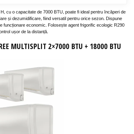
H, cu o
capacitate
de 7000 BTU,
poate fi
ideal
pentru
încăperi
de
lare
și
dezumidificare
,
fiind
versatil
pentru
orice
sezon
.
Dispune
de
funcționare
economic.
Folosește
agent frigorific ecologic R290
ontrol
ușor
de la
distanță
.
REE MULTISPLIT 2×7000 BTU + 18000 BTU