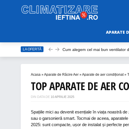
APARATE D
Cum alegem cel mai bun ventilator
LA OFERTĂ
Care este cel mai bun model de vent
Top Aparate de Aer Condiționat Ieft
Top 10 Aparate de Aer Condiționat Po
Acasa
»
Aparate de Răcire Aer
»
Aparate de aer condiționat
»
T
TOP APARATE DE AER C
Accesorii Aer Condiționat – 15 Lucru
DIN DATA DE
10 APRILIE 2025
Spațiile mici au devenit esențiale în viața noastră de
sau o garsonieră smart. Tocmai de aceea, aparatele 
2025: sunt compacte, ușor de instalat și perfecte pen