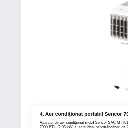
4. Aer condiționat portabil Sencor 
Aparatul de aer condiționat mobil Sencor SAC MT7013
7000 BTU (2.05 kW) și este ideal pentru încăperi de 