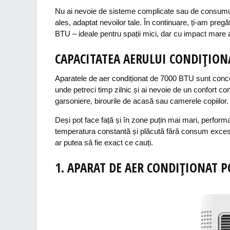
Nu ai nevoie de sisteme complicate sau de consumuri 
ales, adaptat nevoilor tale. În continuare, ți-am preg
BTU – ideale pentru spații mici, dar cu impact mare a
CAPACITATEA AERULUI CONDIȚION
Aparatele de aer condiționat de 7000 BTU sunt concep
unde petreci timp zilnic și ai nevoie de un confort con
garsoniere, birourile de acasă sau camerele copiilor.
Deși pot face față și în zone puțin mai mari, perform
temperatura constantă și plăcută fără consum excesiv
ar putea să fie exact ce cauți.
1.
APARAT
DE
AER
CONDIȚIONAT
P