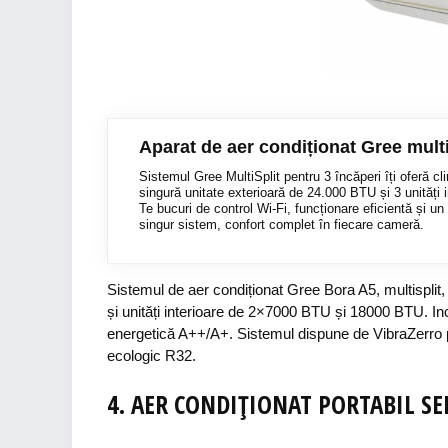
Aparat de aer condiționat Gree multi
Sistemul Gree MultiSplit pentru 3 încăperi îți oferă cl
singură unitate exterioară de 24.000 BTU și 3 unități
Te bucuri de control Wi-Fi, funcționare eficientă și u
singur sistem, confort complet în fiecare cameră.
Sistemul de aer condiționat Gree Bora A5, multisplit
și unități interioare de 2×7000 BTU și 18000 BTU. Incl
energetică A++/A+. Sistemul dispune de VibraZerro pe
ecologic R32.
4. AER
CONDIȚIONAT
PORTABIL
SE