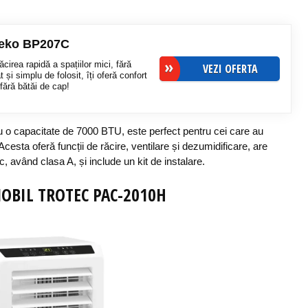
 Beko BP207C
irea rapidă a spațiilor mici, fără
VEZI OFERTA
și simplu de folosit, îți oferă confort
fără bătăi de cap!
u o capacitate de 7000 BTU, este perfect pentru cei care au
cesta oferă funcții de răcire, ventilare și dezumidificare, are
c, având clasa A, și include un kit de instalare.
OBIL
TROTEC
PAC-2
010H