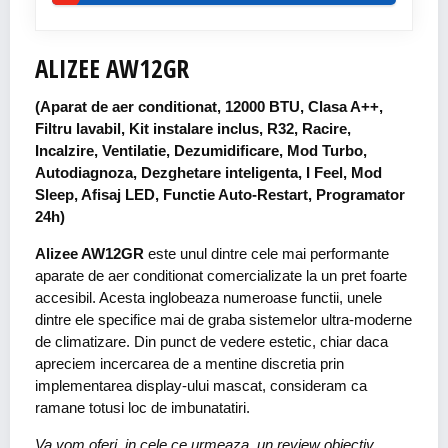
ALIZEE AW12GR
(Aparat de aer conditionat, 12000 BTU, Clasa A++,
Filtru lavabil, Kit instalare inclus, R32, Racire,
Incalzire, Ventilatie, Dezumidificare, Mod Turbo,
Autodiagnoza, Dezghetare inteligenta, I Feel, Mod
Sleep, Afisaj LED, Functie Auto-Restart, Programator
24h)
Alizee AW12GR
este unul dintre cele mai performante
aparate de aer conditionat comercializate la un pret foarte
accesibil. Acesta inglobeaza numeroase functii, unele
dintre ele specifice mai de graba sistemelor ultra-moderne
de climatizare. Din punct de vedere estetic, chiar daca
apreciem incercarea de a mentine discretia prin
implementarea display-ului mascat, consideram ca
ramane totusi loc de imbunatatiri.
Va vom oferi, in cele ce urmeaza, un review obiectiv,