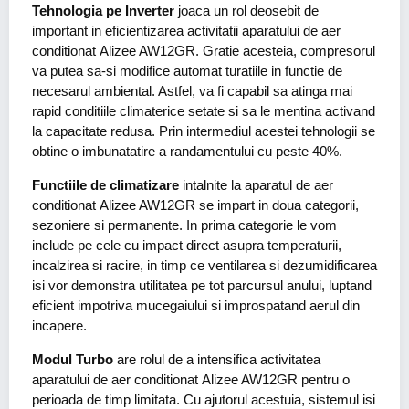
Tehnologia pe Inverter
joaca un rol deosebit de
important in eficientizarea activitatii aparatului de aer
conditionat Alizee AW12GR. Gratie acesteia, compresorul
va putea sa-si modifice automat turatiile in functie de
necesarul ambiental. Astfel, va fi capabil sa atinga mai
rapid conditiile climaterice setate si sa le mentina activand
la capacitate redusa. Prin intermediul acestei tehnologii se
obtine o imbunatatire a randamentului cu peste 40%.
Functiile de climatizare
intalnite la aparatul de aer
conditionat Alizee AW12GR se impart in doua categorii,
sezoniere si permanente. In prima categorie le vom
include pe cele cu impact direct asupra temperaturii,
incalzirea si racire, in timp ce ventilarea si dezumidificarea
isi vor demonstra utilitatea pe tot parcursul anului, luptand
eficient impotriva mucegaiului si improspatand aerul din
incapere.
Modul Turbo
are rolul de a intensifica activitatea
aparatului de aer conditionat Alizee AW12GR pentru o
perioada de timp limitata. Cu ajutorul acestuia, sistemul isi