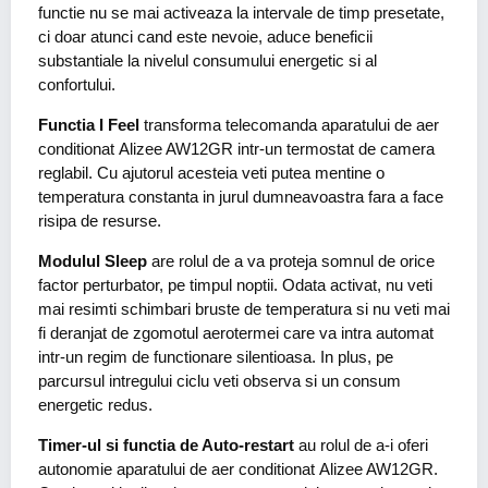
functie nu se mai activeaza la intervale de timp presetate,
ci doar atunci cand este nevoie, aduce beneficii
substantiale la nivelul consumului energetic si al
confortului.
Functia I Feel
transforma telecomanda aparatului de aer
conditionat Alizee AW12GR intr-un termostat de camera
reglabil. Cu ajutorul acesteia veti putea mentine o
temperatura constanta in jurul dumneavoastra fara a face
risipa de resurse.
Modulul Sleep
are rolul de a va proteja somnul de orice
factor perturbator, pe timpul noptii. Odata activat, nu veti
mai resimti schimbari bruste de temperatura si nu veti mai
fi deranjat de zgomotul aerotermei care va intra automat
intr-un regim de functionare silentioasa. In plus, pe
parcursul intregului ciclu veti observa si un consum
energetic redus.
Timer-ul si functia de Auto-restart
au rolul de a-i oferi
autonomie aparatului de aer conditionat Alizee AW12GR.