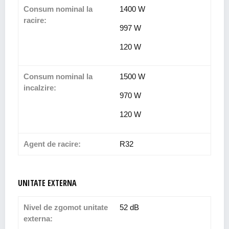
Consum nominal la
1400 W
racire:
997 W
120 W
Consum nominal la
1500 W
incalzire:
970 W
120 W
Agent de racire:
R32
UNITATE EXTERNA
Nivel de zgomot unitate
52 dB
externa: