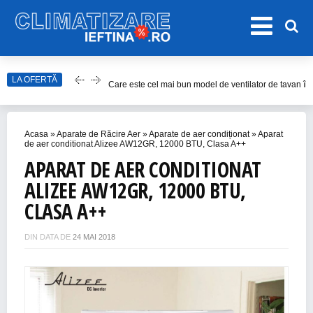
LA OFERTĂ
Care este cel mai bun model de ventilator de tavan î
Top Aparate de Aer Condiționat Ieftine pentru Vară 2
Top 10 Aparate de Aer Condiționat Portabile fără Burl
Acasa
»
Aparate de Răcire Aer
»
Aparate de aer condiționat
»
Aparat
Accesorii Aer Condiționat – 15 Lucruri de Bifat Înaint
de aer conditionat Alizee AW12GR, 12000 BTU, Clasa A++
APARAT DE AER CONDITIONAT
Cum alegem cel mai bun ventilator de cameră în 202
ALIZEE AW12GR, 12000 BTU,
CLASA A++
DIN DATA DE
24 MAI 2018