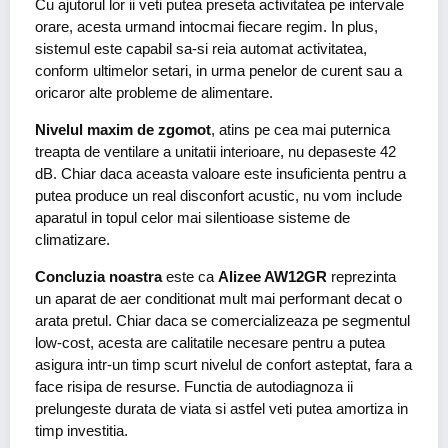
Cu ajutorul lor ii veti putea preseta activitatea pe intervale
orare, acesta urmand intocmai fiecare regim. In plus,
sistemul este capabil sa-si reia automat activitatea,
conform ultimelor setari, in urma penelor de curent sau a
oricaror alte probleme de alimentare.
Nivelul maxim de zgomot
, atins pe cea mai puternica
treapta de ventilare a unitatii interioare, nu depaseste 42
dB. Chiar daca aceasta valoare este insuficienta pentru a
putea produce un real disconfort acustic, nu vom include
aparatul in topul celor mai silentioase sisteme de
climatizare.
Concluzia noastra
este ca
Alizee AW12GR
reprezinta
un aparat de aer conditionat mult mai performant decat o
arata pretul. Chiar daca se comercializeaza pe segmentul
low-cost, acesta are calitatile necesare pentru a putea
asigura intr-un timp scurt nivelul de confort asteptat, fara a
face risipa de resurse. Functia de autodiagnoza ii
prelungeste durata de viata si astfel veti putea amortiza in
timp investitia.