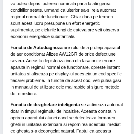
va putea depasi puterea nominala pana la atingerea
conditiilor setate, urmand ca ulterior sa-si reia automat
regimul normal de functionare. Chiar daca pe termen
scurt acest lucru presupune un efort energetic
suplimentar, pe ciclurile lungi de cateva ore veti observa
economii energetice substantiale.
Functia de Autodiagnoza
are rolul de a proteja aparatul
de aer conditionat Alizee AW12GR de orice defectiune
severa. Aceasta depisteaza inca din fasa orice eroare
aparuta in regimul normal de functionare, opreste instant
unitatea si afiseaza pe display-ul acesteia un cod specific
fiecarei probleme. In functie de acest cod, veti putea gasi
in manualul de utilizare cele mai rapide si sigure metode
de remediere.
Functia de dezghetare inteligenta
se activeaza automat
doar in timpul regimului de incalzire. Aceasta consta in
oprirea aparatului atunci cand se detecteaza formarea
ghetii in unitatea exterioara si repornirea acestuia imediat
ce gheata s-a decongelat natural. Faptul ca aceasta