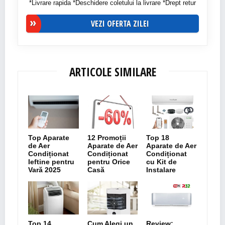
*Livrare rapida *Deschidere coletului la livrare *Drept retur
VEZI OFERTA ZILEI
ARTICOLE SIMILARE
Top Aparate
12 Promoții
Top 18
de Aer
Aparate de Aer
Aparate de Aer
Condiționat
Condiționat
Condiționat
Ieftine pentru
pentru Orice
cu Kit de
Vară 2025
Casă
Instalare
Top 14
Cum Alegi un
Review: