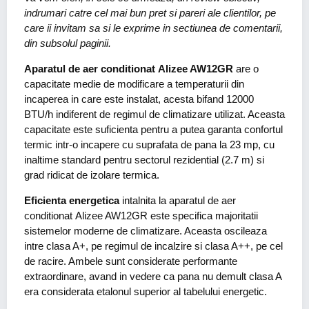
indrumari catre cel mai bun pret si pareri ale clientilor, pe
care ii invitam sa si le exprime in sectiunea de comentarii,
din subsolul paginii.
Aparatul de aer conditionat Alizee AW12GR
are o
capacitate medie de modificare a temperaturii din
incaperea in care este instalat, acesta bifand 12000
BTU/h indiferent de regimul de climatizare utilizat. Aceasta
capacitate este suficienta pentru a putea garanta confortul
termic intr-o incapere cu suprafata de pana la 23 mp, cu
inaltime standard pentru sectorul rezidential (2.7 m) si
grad ridicat de izolare termica.
Eficienta energetica
intalnita la aparatul de aer
conditionat Alizee AW12GR este specifica majoritatii
sistemelor moderne de climatizare. Aceasta oscileaza
intre clasa A+, pe regimul de incalzire si clasa A++, pe cel
de racire. Ambele sunt considerate performante
extraordinare, avand in vedere ca pana nu demult clasa A
era considerata etalonul superior al tabelului energetic.