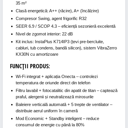
35 m²
Clasă energetică: A++ (răcire), A+ (încălzire)
Compresor Swing, agent frigorific R32
SEER 6.9 / SCOP 4.3 – eficiență sezonieră excelentă
Nivel de zgomot interior: 22 dB
Kit inclus: InstaPlus K714IP3 (țevi pre-bercluite,
cabluri, tub condens, bandă silicon), sistem VibraZerro
KX30N cu amortizoare
FUNCȚII PRODUS:
Wi-Fi integrat + aplicația Onecta
– controlezi
temperatura de oriunde direct din telefon
Filtru lavabil + fotocatalitic din apatit de titan
– captează
praful, alergenii și neutralizează mirosurile
Baleiere verticală automată + 5 trepte de ventilator
–
distribuie aerul uniform în cameră
Mod Economic + Standby inteligent
– reduce
consumul de energie cu până la 80%