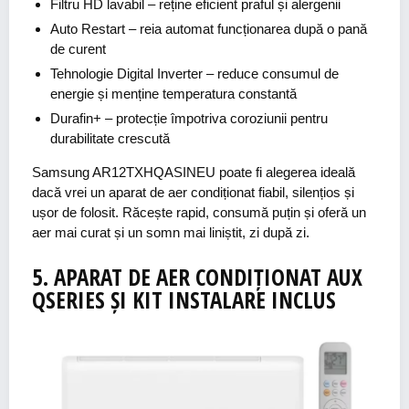
Filtru HD lavabil
– reține eficient praful și alergenii
Auto Restart
– reia automat funcționarea după o pană
de curent
Tehnologie Digital Inverter
– reduce consumul de
energie și menține temperatura constantă
Durafin+
– protecție împotriva coroziunii pentru
durabilitate crescută
Samsung AR12TXHQASINEU poate fi alegerea ideală
dacă vrei un aparat de aer condiționat fiabil, silențios și
ușor de folosit. Răcește rapid, consumă puțin și oferă un
aer mai curat și un somn mai liniștit, zi după zi.
5.
APARAT DE AER
CONDIȚIONAT
AUX
QSERIES ȘI KIT
INSTALARE
INCLUS