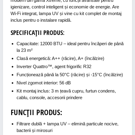
modern din gama Xtreme, cu funcții avansate pentru
igienizare, control inteligent și economie de energie. Are
Wi-Fi integrat, lampa UV și vine cu kit complet de montaj
inclus pentru o instalare rapidă.
SPECIFICAȚII PRODUS:
Capacitate: 12000 BTU – ideal pentru încăperi de până
la 23 m²
Clasă energetică: A++ (răcire), A+ (încălzire)
Inverter Quattro™, agent frigorific R32
Funcționează până la 50°C (răcire) și -15°C (încălzire)
Nivel zgomot interior: 56 dB
Kit montaj inclus: 3 m țeavă cupru, furtun condens,
cablu, console, accesorii prindere
FUNCȚII PRODUS:
Filtrare dublă + lampa UV
– elimină particule nocive,
bacterii și mirosuri