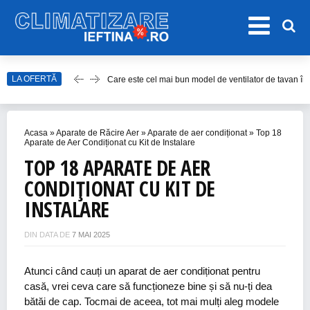
LA OFERTĂ
Care este cel mai bun model de ventilator de tavan î
Top Aparate de Aer Condiționat Ieftine pentru Vară 2
Top 10 Aparate de Aer Condiționat Portabile fără Burl
Acasa
»
Aparate de Răcire Aer
»
Aparate de aer condiționat
»
Top 18
Accesorii Aer Condiționat – 15 Lucruri de Bifat Înaint
Aparate de Aer Condiționat cu Kit de Instalare
TOP 18 APARATE DE AER
Cum alegem cel mai bun ventilator de cameră în 202
CONDIȚIONAT CU KIT DE
INSTALARE
DIN DATA DE
7 MAI 2025
Atunci când cauți un aparat de aer condiționat pentru
casă, vrei ceva care să funcționeze bine și să nu-ți dea
bătăi de cap. Tocmai de aceea, tot mai mulți aleg modele