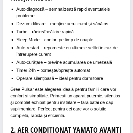
Auto-diagnoză
– semnalizează rapid eventualele
probleme
Dezumidificare
– menține aerul curat și sănătos
Turbo
– răcire/încălzire rapidă
Sleep Mode
– confort pe timp de noapte
Auto-restart
– repornește cu ultimele setări în caz de
întrerupere curent
Auto-curățare
– previne acumularea de umezeală
Timer 24h
– pornește/oprește automat
Operare silențioasă
– ideal pentru dormitoare
Gree Pulsar este alegerea ideală pentru familii care vor
confort și simplitate. Primești un aparat puternic, silențios
și complet echipat pentru instalare – fără bătăi de cap
suplimentare. Perfect pentru cei care vor o soluție
completă, rapidă și eficientă.
2.
AER
CONDIȚIONAT
YAMATO
AVANTI