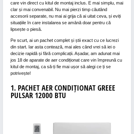
care vin direct cu kitul de montaj inclus. E mai simplu, mai
clar și mai convenabil. Nu mai pierzi timp căutând
accesorii separate, nu mai ai grija că ai uitat ceva, și eviți
situațiile în care instalarea se amână doar pentru că
lipsește o piesă.
Pe scurt, ai un pachet complet și știi exact cu ce lucrezi
din start. Iar asta contează, mai ales când vrei să iei o
decizie rapidă și fără complicații.
Așadar, a
m adunat mai
jos 18 de aparate de aer condiționat care vin împreună cu
kitul de montaj, ca să-ți fie mai ușor să alegi ce ți se
potrivește!
1.
PACHET AER
CONDIȚIONAT
GREEE
PULSAR 12000
BTU