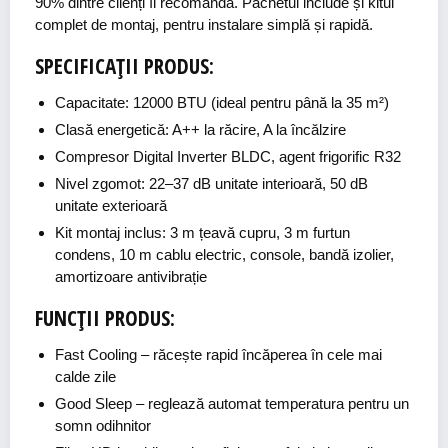
90% dintre clienți îl recomandă. Pachetul include și kitul
complet de montaj, pentru instalare simplă și rapidă.
SPECIFICAȚII PRODUS:
Capacitate: 12000 BTU (ideal pentru până la 35 m²)
Clasă energetică: A++ la răcire, A la încălzire
Compresor Digital Inverter BLDC, agent frigorific R32
Nivel zgomot: 22–37 dB unitate interioară, 50 dB
unitate exterioară
Kit montaj inclus: 3 m țeavă cupru, 3 m furtun
condens, 10 m cablu electric, console, bandă izolier,
amortizoare antivibrație
FUNCȚII PRODUS:
Fast Cooling
– răcește rapid încăperea în cele mai
calde zile
Good Sleep
– reglează automat temperatura pentru un
somn odihnitor