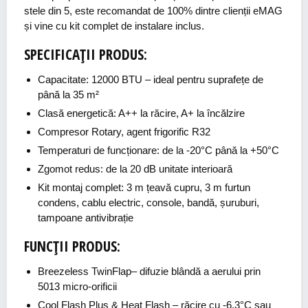
stele din 5, este recomandat de 100% dintre clienții eMAG
și vine cu kit complet de instalare inclus.
SPECIFICAȚII PRODUS:
Capacitate: 12000 BTU – ideal pentru suprafețe de
până la 35 m²
Clasă energetică: A++ la răcire, A+ la încălzire
Compresor Rotary, agent frigorific R32
Temperaturi de funcționare: de la -20°C până la +50°C
Zgomot redus: de la 20 dB unitate interioară
Kit montaj complet: 3 m țeavă cupru, 3 m furtun
condens, cablu electric, console, bandă, șuruburi,
tampoane antivibrație
FUNCȚII PRODUS:
Breezeless TwinFlap
– difuzie blândă a aerului prin
5013 micro-orificii
Cool Flash Plus & Heat Flash
– răcire cu -6,3°C sau