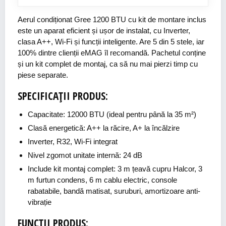
Aerul condiționat Gree 1200 BTU cu kit de montare inclus
este un aparat eficient și ușor de instalat, cu Inverter,
clasa A++, Wi-Fi și funcții inteligente. Are 5 din 5 stele, iar
100% dintre clienții eMAG îl recomandă. Pachetul conține
și un kit complet de montaj, ca să nu mai pierzi timp cu
piese separate.
SPECIFICAȚII PRODUS:
Capacitate: 12000 BTU (ideal pentru până la 35 m²)
Clasă energetică: A++ la răcire, A+ la încălzire
Inverter, R32, Wi-Fi integrat
Nivel zgomot unitate internă: 24 dB
Include kit montaj complet: 3 m țeavă cupru Halcor, 3
m furtun condens, 6 m cablu electric, console
rabatabile, bandă matisat, suruburi, amortizoare anti-
vibrație
FUNCȚII PRODUS: