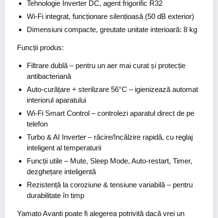
Tehnologie Inverter DC, agent frigorific R32
Wi-Fi integrat, funcționare silențioasă (50 dB exterior)
Dimensiuni compacte, greutate unitate interioară: 8 kg
Funcții produs:
Filtrare dublă
– pentru un aer mai curat și protecție
antibacteriană
Auto-curățare + sterilizare 56°C
– igienizează automat
interiorul aparatului
Wi-Fi Smart Control
– controlezi aparatul direct de pe
telefon
Turbo & AI Inverter
– răcire/încălzire rapidă, cu reglaj
inteligent al temperaturii
Funcții utile
– Mute, Sleep Mode, Auto-restart, Timer,
dezghețare inteligentă
Rezistență la coroziune & tensiune variabilă
– pentru
durabilitate în timp
Yamato Avanti poate fi alegerea potrivită dacă vrei un