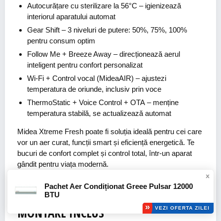
Autocurățare cu sterilizare la 56°C
– igienizează
interiorul aparatului automat
Gear Shift
– 3 niveluri de putere: 50%, 75%, 100%
pentru consum optim
Follow Me + Breeze Away
– direcționează aerul
inteligent pentru confort personalizat
Wi-Fi + Control vocal (MideaAIR)
– ajustezi
temperatura de oriunde, inclusiv prin voce
ThermoStatic + Voice Control + OTA
– menține
temperatura stabilă, se actualizează automat
Midea Xtreme Fresh poate fi soluția ideală pentru cei care
vor un aer curat, funcții smart și eficiență energetică. Te
bucuri de confort complet și control total, într-un aparat
gândit pentru viața modernă.
x
10.
PACHET
AER
CONDIȚIONAT
Pachet Aer Condiționat Greee Pulsar 12000
BTU
SAMSUNG ENTRY LEVEL ȘI KIT
MONTARE INCLUS
VEZI OFERTA ZILEI