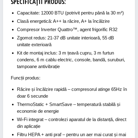
SPECIFICAȚII PRODUS:
Capacitate: 12000 BTU (potrivit pentru până la 30 m²)
Clasă energetică: A++ la răcire, A+ la încălzire
Compresor Inverter Quattro™, agent frigorific R32
Zgomot redus: 21-37 dB unitate interioară, 55 dB
unitate exterioară
Kit de montaj inclus: 3 m țeavă cupru, 3 m furtun
condens, 6 m cablu electric, console, bandă, suruburi,
tampoane antivibrație
Funcții produs:
Răcire și încălzire rapidă
– compresorul atinge 65Hz în
doar 6 secunde
ThermoStatic + SmartSave
– temperatură stabilă și
economie de energie
Wi-Fi integrat
– controlezi aparatul de la distanță, direct
din aplicație
Filtru HEPA + anti praf
– pentru un aer mai curat și mai