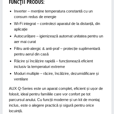
FUNCȚII PRODUS:
Inverter
– menține temperatura constantă cu un
consum redus de energie
Wi-Fi integrat
– controlezi aparatul de la distanță, din
aplicație
Autocurățare
– igienizează automat unitatea pentru un
aer mai curat
Filtru anti-alergic & anti-praf
– protecție suplimentară
pentru aerul din casă
Răcire și încălzire rapidă
– funcționează eficient
inclusiv la temperaturi extreme
Moduri multiple
– răcire, încălzire, dezumidificare și
ventilare
AUX Q-Series este un aparat complet, eficient și ușor de
folosit, ideal pentru familiile care vor confort pe tot
parcursul anului. Cu funcții moderne și un kit de montaj
inclus, este o alegere practică și sigură pentru orice
locuință.