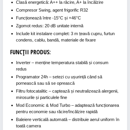
Clasă energetică: A++ la răcire, A+ la încălzire
Compresor Swing, agent frigorific R32
Funcționează între -15°C și +46°C
Zgomot redus: 20 dB unitate internă
Include kit instalare complet: 3 m țeavă cupru, furtun
condens, cablu, bandă, materiale de fixare
FUNCȚII PRODUS:
Inverter
– menține temperatura stabilă și consum
redus
Programator 24h
– setezi cu ușurință când să
pornească sau să se oprească
Filtru fotocatalitic
– captează și neutralizează alergenii,
mirosurile și particulele fine
Mod Economic & Mod Turbo
– adaptează funcționarea
pentru economie sau răcire/încălzire rapidă
Baleiere verticală automată
– distribuie aerul uniform în
toată camera