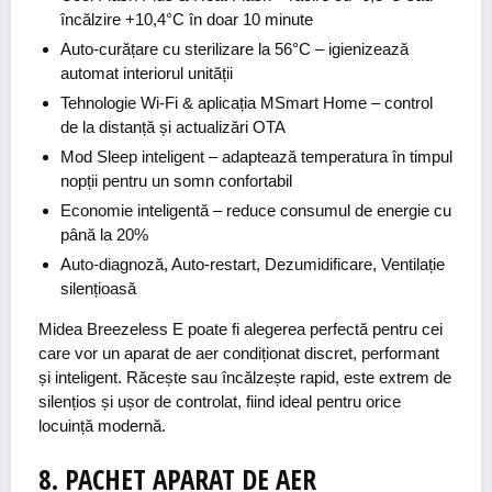
încălzire +10,4°C în doar 10 minute
Auto-curățare cu sterilizare la 56°C
– igienizează
automat interiorul unității
Tehnologie Wi-Fi & aplicația MSmart Home
– control
de la distanță și actualizări OTA
Mod Sleep inteligent
– adaptează temperatura în timpul
nopții pentru un somn confortabil
Economie inteligentă
– reduce consumul de energie cu
până la 20%
Auto-diagnoză, Auto-restart, Dezumidificare, Ventilație
silențioasă
Midea Breezeless E poate fi alegerea perfectă pentru cei
care vor un aparat de aer condiționat discret, performant
și inteligent. Răcește sau încălzește rapid, este extrem de
silențios și ușor de controlat, fiind ideal pentru orice
locuință modernă.
8. PACHET
APARAT DE AER