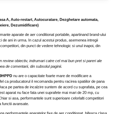
lasa A, Auto-restart, Autocuratare, Dezghetare automata,
iere, Dezumidificare)
rmante aparate de aer conditionat portabile, apartinand brand-ului
i de ani in urma. In cazul acestui produs, asemenea intregii
competitori, din punct de vedere tehnologic si unul inapoi, din
review obiectiv, indrumari catre cel mai bun pret si pareri ale
unea de comentarii, din subsolul paginii.
-09HPPD
nu are o capacitate foarte mare de modificare a
fel ca producatorul il recomanda pentru racirea spatiilor de pana
 Daca pe partea de incalzire suntem de acord cu suprafata, pe cea
cest aparat nu face fata unei suprafete mai mari de 20 mp, cu
Chiar si asa, performantele sunt superioare celorlalti competitori
 functii avansate.
nga performantele aparatelor fixe de aer conditionat, bifeaza clasa