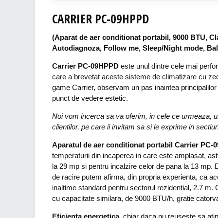
CARRIER PC-09HPPD
(Aparat de aer conditionat portabil, 9000 BTU, C
Autodiagnoza, Follow me, Sleep/Night mode, Bale
Carrier PC-09HPPD
este unul dintre cele mai perfo
care a brevetat aceste sisteme de climatizare cu zec
game Carrier, observam un pas inaintea principalilor 
punct de vedere estetic.
Noi vom incerca sa va oferim, in cele ce urmeaza, un 
clientilor, pe care ii invitam sa si le exprime in secti
Aparatul de aer conditionat portabil Carrier PC
temperaturii din incaperea in care este amplasat, ast
la 29 mp si pentru incalzire celor de pana la 13 mp.
de racire putem afirma, din propria experienta, ca a
inaltime standard pentru sectorul rezidential, 2.7 m. 
cu capacitate similara, de 9000 BTU/h, gratie catorva
Eficienta energetica
, chiar daca nu reuseste sa ati