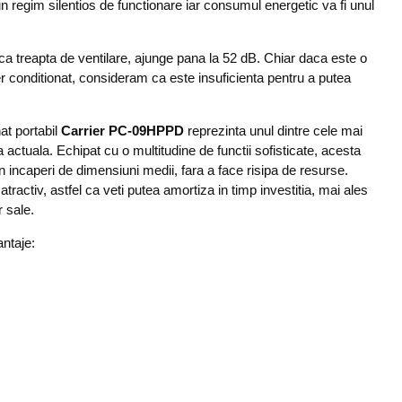
 regim silentios de functionare iar consumul energetic va fi unul
ica treapta de ventilare, ajunge pana la 52 dB. Chiar daca este o
er conditionat, consideram ca este insuficienta pentru a putea
at portabil
Carrier PC-09HPPD
reprezinta unul dintre cele mai
actuala. Echipat cu o multitudine de functii sofisticate, acesta
n incaperi de dimensiuni medii, fara a face risipa de resurse.
tractiv, astfel ca veti putea amortiza in timp investitia, mai ales
r sale.
antaje: