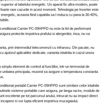
superior al tabelului energetic. Un aparat fix ultra-modern, poate
foarte rare cazurile in acest moment. Tehnologia pe Inverter este
energetic, aceasta fiind capabila sa-l reduca cu pana la 30-40%,
tabile.
conditionat Carrier PC-09HPPD nu este la fel de performant
sigura protectie impotriva prafului si alergenilor, insa, nu va
stanta, prin intermediul telecomenzii cu infrarosu. Din pacate, nu
cu ajutorul aplicatiilor dedicate, varianta intalnita in cazul unora
implu element de control al functiilor, intr-un termostat de
 unitatea principala, reusind sa asigure o temperatura constanta
us.
onditionat portabil Carrier PC-09HPPD sunt similare celor intalnite
putinele sisteme portabile care asigura, pe langa racire, module de
sunt excelente pe tot parcursul anului, intrucat nu au impact direct
incapere si vor lupta eficient impotriva mucegaiului.