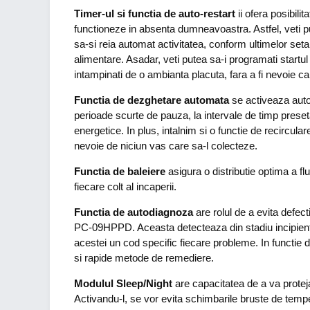
Timer-ul si functia de auto-restart
ii ofera posibil
functioneze in absenta dumneavoastra. Astfel, veti pute
sa-si reia automat activitatea, conform ultimelor set
alimentare. Asadar, veti putea sa-i programati startul
intampinati de o ambianta placuta, fara a fi nevoie c
Functia de dezghetare automata
se activeaza auto
perioade scurte de pauza, la intervale de timp preseta
energetice. In plus, intalnim si o functie de recircul
nevoie de niciun vas care sa-l colecteze.
Functia de baleiere
asigura o distributie optima a f
fiecare colt al incaperii.
Functia de autodiagnoza
are rolul de a evita defect
PC-09HPPD. Aceasta detecteaza din stadiu incipient o
acestei un cod specific fiecare probleme. In functie d
si rapide metode de remediere.
Modulul Sleep/Night
are capacitatea de a va protej
Activandu-l, se vor evita schimbarile bruste de tempe