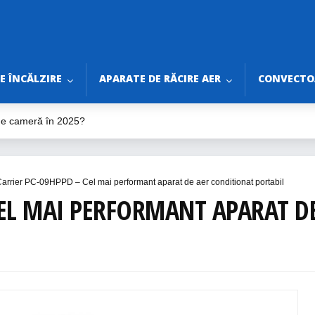
E ÎNCĂLZIRE
APARATE DE RĂCIRE AER
CONVECTOA
 de cameră în 2025?
ilator de tavan în 2025?
ine pentru Vară 2025
rtabile fără Burlan
arrier PC-09HPPD – Cel mai performant aparat de aer conditionat portabil
ri de Bifat Înainte de Montaj
CEL MAI PERFORMANT APARAT D