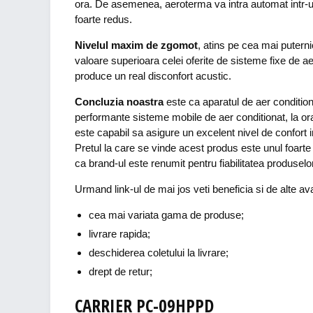
ora. De asemenea, aeroterma va intra automat intr-un
foarte redus.
Nivelul maxim de zgomot
, atins pe cea mai putern
valoare superioara celei oferite de sisteme fixe de a
produce un real disconfort acustic.
Concluzia noastra
este ca aparatul de aer condition
performante sisteme mobile de aer conditionat, la ora 
este capabil sa asigure un excelent nivel de confort i
Pretul la care se vinde acest produs este unul foarte a
ca brand-ul este renumit pentru fiabilitatea produselo
Urmand link-ul de mai jos veti beneficia si de alte av
cea mai variata gama de produse;
livrare rapida;
deschiderea coletului la livrare;
drept de retur;
CARRIER PC-09HPPD