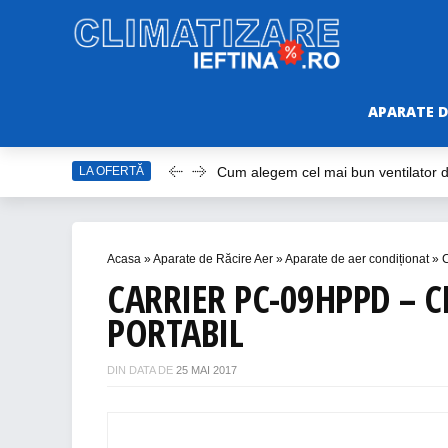
APARATE D
Cum alegem cel mai bun ventilator
LA OFERTĂ
Care este cel mai bun model de vent
Top Aparate de Aer Condiționat Ieft
Top 10 Aparate de Aer Condiționat Po
Acasa
»
Aparate de Răcire Aer
»
Aparate de aer condiționat
»
C
Accesorii Aer Condiționat – 15 Lucru
CARRIER PC-09HPPD – 
PORTABIL
DIN DATA DE
25 MAI 2017