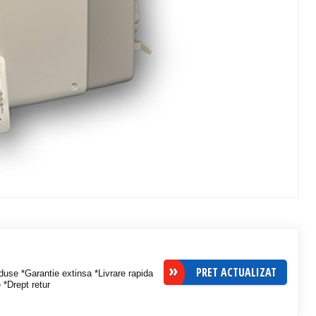
PRET ACTUALIZAT
use *Garantie extinsa *Livrare rapida
e *Drept retur