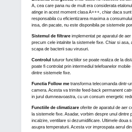
A, cea care pana nu de mult era considerata etalonul 
atinge in acest moment clasa A+++, chiar daca sunt 
responsabila cu eficientizarea maxima a consumului 
insa, din pacate, nu este disponibila pe sistemele por
Sistemul de filtrare
implementat pe aparatul de aer 
precum cele intalnite la sistemele fixe. Chiar si asa, a
scapa de bacterii sau virusuri.
Controlul
tuturor functiilor se poate realiza de la di
poate fi controlat prin intermediul telefoanelor mobile 
dintre sistemele fixe.
Functia Follow me
transforma telecomanda dintr-un s
camera. Acesta va trimite feed-back permanent catre
in jurul dumneavoastra, cu un consum energetic red
Functiile de climatizare
oferite de aparatul de aer c
la sistemele fixe. Asadar, vorbim despre unul dintre 
incalzire, ventilare si dezumidificare. Ultimele doua 
asupra temperaturii. Acesta vor improspata aerul din 