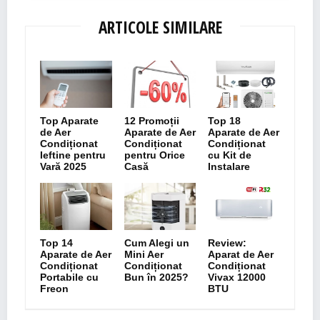
ARTICOLE SIMILARE
Top Aparate
12 Promoții
Top 18
de Aer
Aparate de Aer
Aparate de Aer
Condiționat
Condiționat
Condiționat
Ieftine pentru
pentru Orice
cu Kit de
Vară 2025
Casă
Instalare
Top 14
Cum Alegi un
Review:
Aparate de Aer
Mini Aer
Aparat de Aer
Condiționat
Condiționat
Condiționat
Portabile cu
Bun în 2025?
Vivax 12000
Freon
BTU