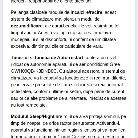
alergenii responsabili de diferite afectiuni.
Pe langa clasicele module de
incalzire/racire
, acest
sistem de climatizare mai ofera un modul de
dezumidificare
, ale carui beneficii le veti resimti pe tot
timpul anului. Acesta va lupta cu succes impotriva
mucegaiului si al disconfortului conferit de umiditatea
excesiva, din timpul zilelor caniculare de vara.
Timer-ul si functia de Auto-restart
confera un nivel
ridicat de autonomie aparatului de aer conditionat Gree
GWH09QB-K3DNB8C. Cu ajutorul acestora, sistemul de
climatizare va fi capabil sa functioneze in regimuri diferite,
pe intervale presetate de timp si chiar sa-si reia automat
activitatea, conform ultimelor setari, dupa pene de curent
sau orice alte probleme de alimentare, imediat ce acestea
au fost remediate.
Modulul Sleep/Night
are rolul de a va proteja somnul, pe
timp de noapte, de orice factor perturbator. Activandu-l,
aparatul va functiona intr-un regim silentios si va modifica
temperatura cu maxim 1 grad Celsius pe ora, pentru a nu