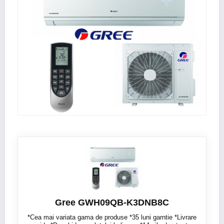
Gree GWH09QB-K3DNB8C
*Cea mai variata gama de produse *35 luni garntie *Livrare