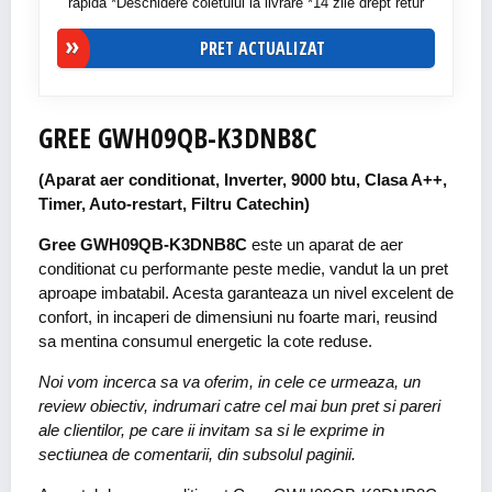
rapida *Deschidere coletului la livrare *14 zile drept retur
PRET ACTUALIZAT
GREE GWH09QB-K3DNB8C
(Aparat aer conditionat, Inverter, 9000 btu, Clasa A++,
Timer, Auto-restart, Filtru Catechin)
Gree GWH09QB-K3DNB8C
este un aparat de aer
conditionat cu performante peste medie, vandut la un pret
aproape imbatabil. Acesta garanteaza un nivel excelent de
confort, in incaperi de dimensiuni nu foarte mari, reusind
sa mentina consumul energetic la cote reduse.
Noi vom incerca sa va oferim, in cele ce urmeaza, un
review obiectiv, indrumari catre cel mai bun pret si pareri
ale clientilor, pe care ii invitam sa si le exprime in
sectiunea de comentarii, din subsolul paginii.