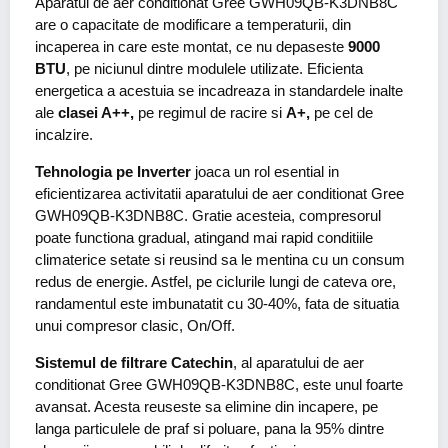
Aparatul de aer conditionat Gree GWH09QB-K3DNB8C
are o capacitate de modificare a temperaturii, din
incaperea in care este montat, ce nu depaseste
9000
BTU
, pe niciunul dintre modulele utilizate. Eficienta
energetica a acestuia se incadreaza in standardele inalte
ale
clasei A++,
pe regimul de racire si
A+,
pe cel de
incalzire.
Tehnologia pe Inverter
joaca un rol esential in
eficientizarea activitatii aparatului de aer conditionat Gree
GWH09QB-K3DNB8C. Gratie acesteia, compresorul
poate functiona gradual, atingand mai rapid conditiile
climaterice setate si reusind sa le mentina cu un consum
redus de energie. Astfel, pe ciclurile lungi de cateva ore,
randamentul este imbunatatit cu 30-40%, fata de situatia
unui compresor clasic, On/Off.
Sistemul de filtrare Catechin
, al aparatului de aer
conditionat Gree GWH09QB-K3DNB8C, este unul foarte
avansat. Acesta reuseste sa elimine din incapere, pe
langa particulele de praf si poluare, pana la 95% dintre