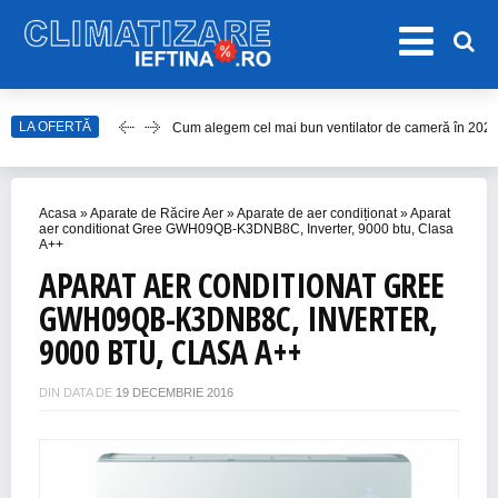
Cum alegem cel mai bun ventilator de cameră în 202
LA OFERTĂ
Care este cel mai bun model de ventilator de tavan î
Top Aparate de Aer Condiționat Ieftine pentru Vară 2
Top 10 Aparate de Aer Condiționat Portabile fără Burl
Acasa
»
Aparate de Răcire Aer
»
Aparate de aer condiționat
»
Aparat
aer conditionat Gree GWH09QB-K3DNB8C, Inverter, 9000 btu, Clasa
A++
Accesorii Aer Condiționat – 15 Lucruri de Bifat Înaint
APARAT AER CONDITIONAT GREE
GWH09QB-K3DNB8C, INVERTER,
9000 BTU, CLASA A++
DIN DATA DE
19 DECEMBRIE 2016