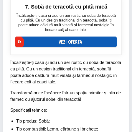
7. Sobă de teracotă cu plită mică
Încălzește-ți casa și adu un aer rustic cu soba de teracotă
cu plită. Cu un design tradițional din teracotă, soba îți
poate aduce căldură mult visată și farmecul nostalgic în
fiecare colț al casei tale.
VEZI OFERTA
Încălzește-ți casa și adu un aer rustic cu soba de teracotă
cu plită. Cu un design tradițional din teracotă, soba îți
poate aduce căldură mult visată și farmecul nostalgic în
fiecare colț al casei tale.
Transformă orice încăpere într-un spațiu primitor și plin de
farmec cu ajutorul sobei din teracotă!
Specificații tehnice:
Tip produs: Sobă;
Tip combustibil: Lemn, cărbune și brichete;