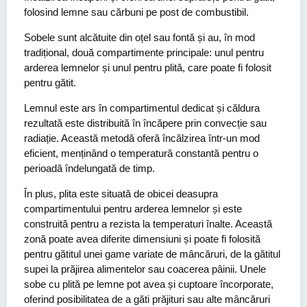
folosind lemne sau cărbuni pe post de combustibil.
Sobele sunt alcătuite din oțel sau fontă și au, în mod
tradițional, două compartimente principale: unul pentru
arderea lemnelor și unul pentru plită, care poate fi folosit
pentru gătit.
Lemnul este ars în compartimentul dedicat și căldura
rezultată este distribuită în încăpere prin convecție sau
radiație. Această metodă oferă încălzirea într-un mod
eficient, menținând o temperatură constantă pentru o
perioadă îndelungată de timp.
În plus, plita este situată de obicei deasupra
compartimentului pentru arderea lemnelor și este
construită pentru a rezista la temperaturi înalte. Această
zonă poate avea diferite dimensiuni și poate fi folosită
pentru gătitul unei game variate de mâncăruri, de la gătitul
supei la prăjirea alimentelor sau coacerea pâinii. Unele
sobe cu plită pe lemne pot avea și cuptoare încorporate,
oferind posibilitatea de a găti prăjituri sau alte mâncăruri