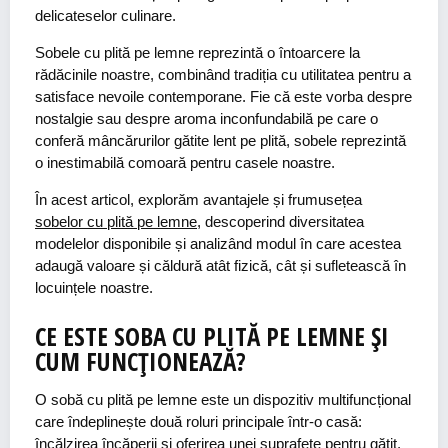
delicateselor culinare.
Sobele cu plită pe lemne reprezintă o întoarcere la
rădăcinile noastre, combinând tradiția cu utilitatea pentru a
satisface nevoile contemporane. Fie că este vorba despre
nostalgie sau despre aroma inconfundabilă pe care o
conferă mâncărurilor gătite lent pe plită, sobele reprezintă
o inestimabilă comoară pentru casele noastre.
În acest articol, explorăm avantajele și frumusețea
sobelor cu plită pe lemne
, descoperind diversitatea
modelelor disponibile și analizând modul în care acestea
adaugă valoare și căldură atât fizică, cât și sufletească în
locuințele noastre.
CE ESTE SOBA CU PLITĂ PE LEMNE ȘI
CUM FUNCȚIONEAZĂ?
O sobă cu plită pe lemne este un dispozitiv multifuncțional
care îndeplinește două roluri principale într-o casă:
încălzirea încăperii și oferirea unei suprafețe pentru gătit,