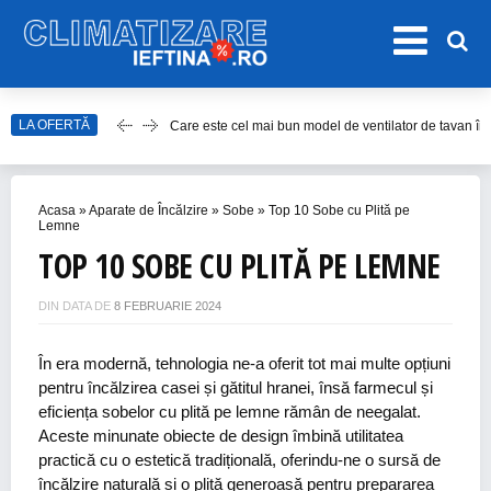
LA OFERTĂ
Care este cel mai bun model de ventilator de tavan î
Top Aparate de Aer Condiționat Ieftine pentru Vară 2
Top 10 Aparate de Aer Condiționat Portabile fără Burl
Acasa
»
Aparate de Încălzire
»
Sobe
»
Top 10 Sobe cu Plită pe
Accesorii Aer Condiționat – 15 Lucruri de Bifat Înaint
Lemne
TOP 10 SOBE CU PLITĂ PE LEMNE
Cum alegem cel mai bun ventilator de cameră în 202
DIN DATA DE
8 FEBRUARIE 2024
În era modernă, tehnologia ne-a oferit tot mai multe opțiuni
pentru încălzirea casei și gătitul hranei, însă farmecul și
eficiența sobelor cu plită pe lemne rămân de neegalat.
Aceste minunate obiecte de design îmbină utilitatea
practică cu o estetică tradițională, oferindu-ne o sursă de
încălzire naturală și o plită generoasă pentru prepararea