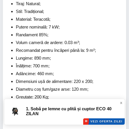
Tiraj: Natural;
Stil: Tradițional;
Material: Teracotă;
Putere nominală: 7 kW;
Randament 85%;
Volum cameră de ardere: 0.03 m³;
Recomandat pentru încăperi până la: 9 m²;
Lungime: 890 mm;
Înălțime: 700 mm;
Adâncime: 460 mm;
Dimensiuni ușă de alimentare: 220 x 200;
Diametru coș fum/gaze arse: 120 mm;
Greutate: 200 Kg;
x
SOBĂ SOLID HARLEM
1. Sobă pe lemne cu plită și cuptor ECO 40
ZILAN
VEZI OFERTA ZILEI