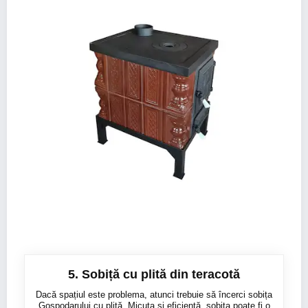
5. Sobiță cu plită din teracotă
Dacă spațiul este problema, atunci trebuie să încerci sobița
Gospodarului cu plită. Micuța și eficientă, sobița poate fi o