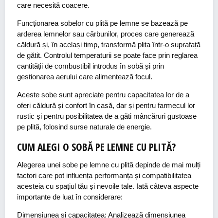
care necesită coacere.
Funcționarea sobelor cu plită pe lemne se bazează pe
arderea lemnelor sau cărbunilor, proces care generează
căldură și, în același timp, transformă plita într-o suprafață
de gătit. Controlul temperaturii se poate face prin reglarea
cantității de combustibil introdus în sobă și prin
gestionarea aerului care alimentează focul.
Aceste sobe sunt apreciate pentru capacitatea lor de a
oferi căldură și confort în casă, dar și pentru farmecul lor
rustic și pentru posibilitatea de a găti mâncăruri gustoase
pe plită, folosind surse naturale de energie.
CUM ALEGI O SOBĂ PE LEMNE CU PLITĂ?
Alegerea unei sobe pe lemne cu plită depinde de mai mulți
factori care pot influența performanța și compatibilitatea
acesteia cu spațiul tău și nevoile tale. Iată câteva aspecte
importante de luat în considerare:
Dimensiunea și capacitatea:
Analizează dimensiunea