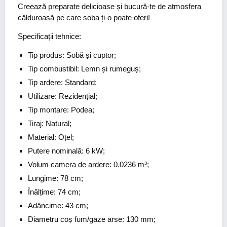
Creează preparate delicioase și bucură-te de atmosfera
călduroasă pe care soba ți-o poate oferi!
Specificații tehnice:
Tip produs: Sobă și cuptor;
Tip combustibil: Lemn și rumeguș;
Tip ardere: Standard;
Utilizare: Rezidențial;
Tip montare: Podea;
Tiraj: Natural;
Material: Oțel;
Putere nominală: 6 kW;
Volum camera de ardere: 0.0236 m³;
Lungime: 78 cm;
Înălțime: 74 cm;
Adâncime: 43 cm;
Diametru coș fum/gaze arse: 130 mm;