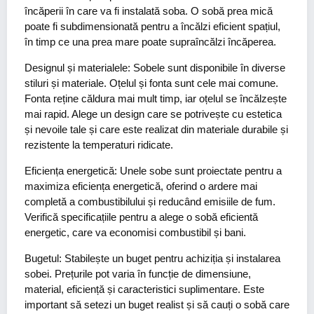
încăperii în care va fi instalată soba. O sobă prea mică
poate fi subdimensionată pentru a încălzi eficient spațiul,
în timp ce una prea mare poate supraîncălzi încăperea.
Designul și materialele:
Sobele sunt disponibile în diverse
stiluri și materiale. Oțelul și fonta sunt cele mai comune.
Fonta reține căldura mai mult timp, iar oțelul se încălzește
mai rapid. Alege un design care se potrivește cu estetica
și nevoile tale și care este realizat din materiale durabile și
rezistente la temperaturi ridicate.
Eficiența energetică:
Unele sobe sunt proiectate pentru a
maximiza eficiența energetică, oferind o ardere mai
completă a combustibilului și reducând emisiile de fum.
Verifică specificațiile pentru a alege o sobă eficientă
energetic, care va economisi combustibil și bani.
Bugetul:
Stabilește un buget pentru achiziția și instalarea
sobei. Prețurile pot varia în funcție de dimensiune,
material, eficiență și caracteristici suplimentare. Este
important să setezi un buget realist și să cauți o sobă care