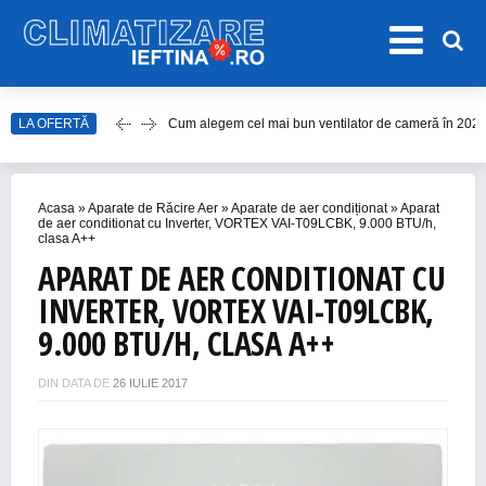
Cum alegem cel mai bun ventilator de cameră în 202
LA OFERTĂ
Care este cel mai bun model de ventilator de tavan î
Top Aparate de Aer Condiționat Ieftine pentru Vară 2
Top 10 Aparate de Aer Condiționat Portabile fără Burl
Acasa
»
Aparate de Răcire Aer
»
Aparate de aer condiționat
»
Aparat
de aer conditionat cu Inverter, VORTEX VAI-T09LCBK, 9.000 BTU/h,
Accesorii Aer Condiționat – 15 Lucruri de Bifat Înaint
clasa A++
APARAT DE AER CONDITIONAT CU
INVERTER, VORTEX VAI-T09LCBK,
9.000 BTU/H, CLASA A++
DIN DATA DE
26 IULIE 2017