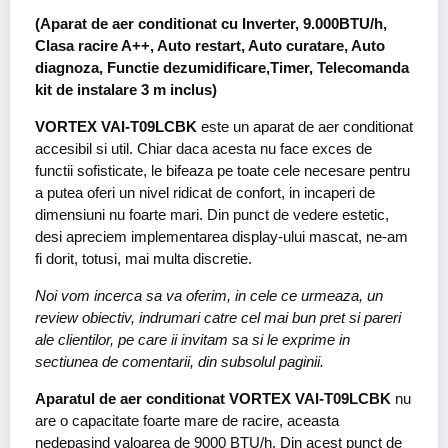
(Aparat de aer conditionat cu Inverter, 9.000BTU/h,
Clasa racire A++, Auto restart, Auto curatare, Auto
diagnoza, Functie dezumidificare,Timer, Telecomanda
kit de instalare 3 m inclus)
VORTEX VAI-T09LCBK
este un aparat de aer conditionat
accesibil si util. Chiar daca acesta nu face exces de
functii sofisticate, le bifeaza pe toate cele necesare pentru
a putea oferi un nivel ridicat de confort, in incaperi de
dimensiuni nu foarte mari. Din punct de vedere estetic,
desi apreciem implementarea display-ului mascat, ne-am
fi dorit, totusi, mai multa discretie.
Noi vom incerca sa va oferim, in cele ce urmeaza, un
review obiectiv, indrumari catre cel mai bun pret si pareri
ale clientilor, pe care ii invitam sa si le exprime in
sectiunea de comentarii, din subsolul paginii.
Aparatul de aer conditionat VORTEX VAI-T09LCBK
nu
are o capacitate foarte mare de racire, aceasta
nedepasind valoarea de 9000 BTU/h. Din acest punct de