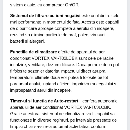
sistem clasic, cu compresor On/Off.
Sistemul de filtrare cu ioni negativi
este unul dintre cele
mai performante in momentul de fata. Acesta este capabil
de o purificare aproape completa a aerului din incapere,
reusind sa elimine particule de praf, polen, virusuri,
bacterii si alergeni.
Functiile de climatizare
oferite de aparatul de aer
conditionat VORTEX VAI-T09LCBK sunt cele de racire,
incalzire, ventilare, dezumidificare. Daca primele doua pot
fi folosite sezonier datorita impactului direct asupra
temperaturii, ultimele doua vor putea fi folosite pe tot
parcursul anului, luptand eficient impotriva mucegaiului si
improspatand aerul din incapere.
Timer-ul si functia de Auto-restart
ii confera autonomie
aparatului de aer conditionat VORTEX VAI-T09LCBK.
Gratie acestora, sistemul de climatizare va fi capabil sa
functioneze in diverse regimuri, pe intervale presetate de
timp si chiar sa-si reia automat activitatea, conform