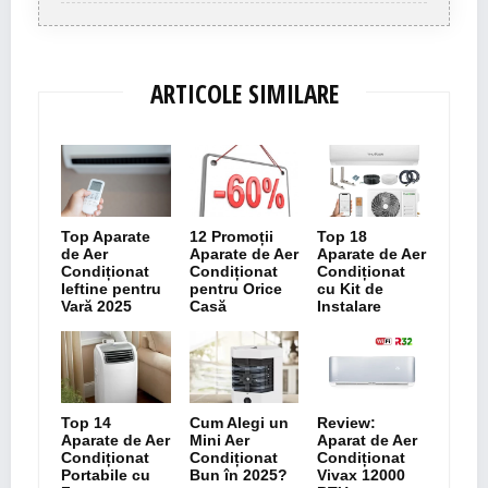
ARTICOLE SIMILARE
Top Aparate
12 Promoții
Top 18
de Aer
Aparate de Aer
Aparate de Aer
Condiționat
Condiționat
Condiționat
Ieftine pentru
pentru Orice
cu Kit de
Vară 2025
Casă
Instalare
Top 14
Cum Alegi un
Review:
Aparate de Aer
Mini Aer
Aparat de Aer
Condiționat
Condiționat
Condiționat
Portabile cu
Bun în 2025?
Vivax 12000