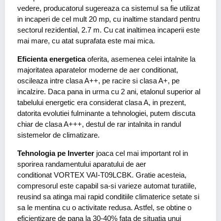
vedere, producatorul sugereaza ca sistemul sa fie utilizat
in incaperi de cel mult 20 mp, cu inaltime standard pentru
sectorul rezidential, 2.7 m. Cu cat inaltimea incaperii este
mai mare, cu atat suprafata este mai mica.
Eficienta energetica
oferita, asemenea celei intalnite la
majoritatea aparatelor moderne de aer conditionat,
oscileaza intre clasa A++, pe racire si clasa A+, pe
incalzire. Daca pana in urma cu 2 ani, etalonul superior al
tabelului energetic era considerat clasa A, in prezent,
datorita evolutiei fulminante a tehnologiei, putem discuta
chiar de clasa A+++, destul de rar intalnita in randul
sistemelor de climatizare.
Tehnologia pe Inverter
joaca cel mai important rol in
sporirea randamentului aparatului de aer
conditionat VORTEX VAI-T09LCBK. Gratie acesteia,
compresorul este capabil sa-si varieze automat turatiile,
reusind sa atinga mai rapid conditiile climaterice setate si
sa le mentina cu o activitate redusa. Astfel, se obtine o
eficientizare de pana la 30-40% fata de situatia unui