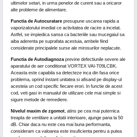
ultimelor setari, in urma penelor de curent sau a oricaror
alte probleme de alimentare.
Functia de Autocuratare
presupune uscarea rapida a
vaporizatorului imediat ce activitatea de racire a incetat.
Astfel, se impiedica sansa ca bacteriile sau mucegaiul sa
aiba aderenta pe suprafata acestuia, ambele fiind
considerate principalele surse ale mirosurilor neplacute.
Functia de Autodiagnoza
previne defectiunile severe ale
aparatului de aer conditionat VORTEX VAI-T09LCBK.
Aceasta este capabila sa detecteze inca din fasa orice
problema, oprind instant unitatea si afisand pe display-ul
acesteia un cod specific fiecare erori. In functie de acest
cod, veti gasi in manualul de utilizare cele mai simple si
sigure metode de remediere.
Nivelul maxim de zgomot
, atins pe cea mai puternica
treapta de ventilare a unitatii interioare, ajunge pana la 50
dB. Chiar daca nu este cea mai buna performanta,
consideram ca valoarea este insuficienta pentru a putea