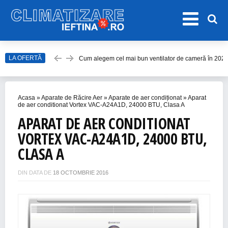
Cum alegem cel mai bun ventilator de cameră în 202
LA OFERTĂ
Care este cel mai bun model de ventilator de tavan î
Top Aparate de Aer Condiționat Ieftine pentru Vară 2
Top 10 Aparate de Aer Condiționat Portabile fără Burl
Acasa
»
Aparate de Răcire Aer
»
Aparate de aer condiționat
»
Aparat
de aer conditionat Vortex VAC-A24A1D, 24000 BTU, Clasa A
Accesorii Aer Condiționat – 15 Lucruri de Bifat Înaint
APARAT DE AER CONDITIONAT
VORTEX VAC-A24A1D, 24000 BTU,
CLASA A
DIN DATA DE
18 OCTOMBRIE 2016