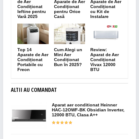
de Aer
Aparate de Aer
Aparate de Aer
Condiționat
Condiționat
Condiționat
Ieftine pentru
pentru Orice
cu Kit de
Vară 2025
Casă
Instalare
Top 14
Cum Alegi un
Review:
Aparate de Aer
Mini Aer
Aparat de Aer
Condiționat
Condiționat
Condiționat
Portabile cu
Bun în 2025?
Vivax 12000
Freon
BTU
ALTII AU COMANDAT
Aparat aer conditionat Heinner
HAC-12OWF-BK Obsidian Inverter,
12000 BTU, Clasa A++