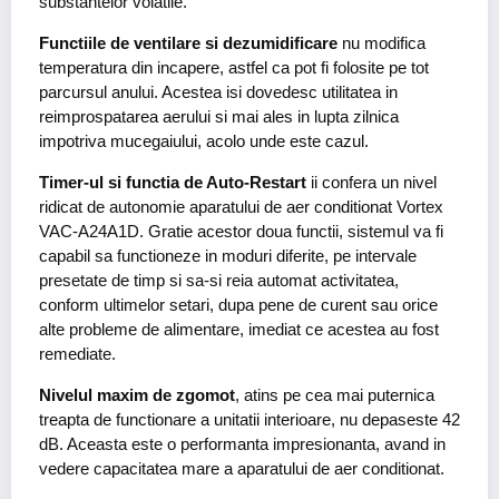
substantelor volatile.
Functiile de ventilare si dezumidificare
nu modifica
temperatura din incapere, astfel ca pot fi folosite pe tot
parcursul anului. Acestea isi dovedesc utilitatea in
reimprospatarea aerului si mai ales in lupta zilnica
impotriva mucegaiului, acolo unde este cazul.
Timer-ul si functia de Auto-Restart
ii confera un nivel
ridicat de autonomie aparatului de aer conditionat Vortex
VAC-A24A1D. Gratie acestor doua functii, sistemul va fi
capabil sa functioneze in moduri diferite, pe intervale
presetate de timp si sa-si reia automat activitatea,
conform ultimelor setari, dupa pene de curent sau orice
alte probleme de alimentare, imediat ce acestea au fost
remediate.
Nivelul maxim de zgomot
, atins pe cea mai puternica
treapta de functionare a unitatii interioare, nu depaseste 42
dB. Aceasta este o performanta impresionanta, avand in
vedere capacitatea mare a aparatului de aer conditionat.