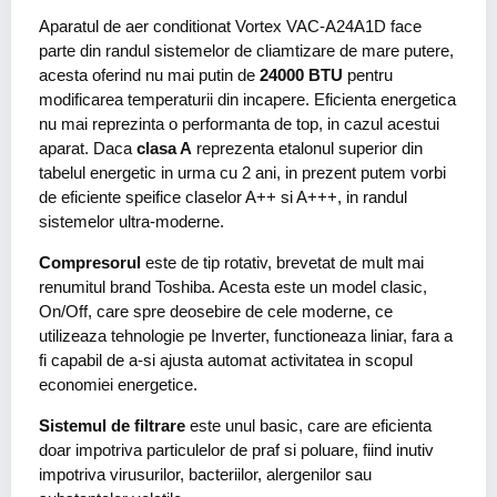
Aparatul de aer conditionat Vortex VAC-A24A1D face
parte din randul sistemelor de cliamtizare de mare putere,
acesta oferind nu mai putin de
24000 BTU
pentru
modificarea temperaturii din incapere. Eficienta energetica
nu mai reprezinta o performanta de top, in cazul acestui
aparat. Daca
clasa A
reprezenta etalonul superior din
tabelul energetic in urma cu 2 ani, in prezent putem vorbi
de eficiente speifice claselor A++ si A+++, in randul
sistemelor ultra-moderne.
Compresorul
este de tip rotativ, brevetat de mult mai
renumitul brand Toshiba. Acesta este un model clasic,
On/Off, care spre deosebire de cele moderne, ce
utilizeaza tehnologie pe Inverter, functioneaza liniar, fara a
fi capabil de a-si ajusta automat activitatea in scopul
economiei energetice.
Sistemul de filtrare
este unul basic, care are eficienta
doar impotriva particulelor de praf si poluare, fiind inutiv
impotriva virusurilor, bacteriilor, alergenilor sau