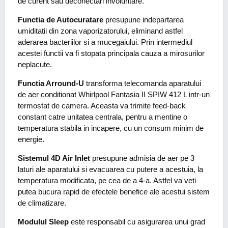
de curent sau deconectari involuntare.
Functia de Autocuratare
presupune indepartarea
umiditatii din zona vaporizatorului, eliminand astfel
aderarea bacteriilor si a mucegaiului. Prin intermediul
acestei functii va fi stopata principala cauza a mirosurilor
neplacute.
Functia Arround-U
transforma telecomanda aparatului
de aer conditionat Whirlpool Fantasia II SPIW 412 L intr-un
termostat de camera. Aceasta va trimite feed-back
constant catre unitatea centrala, pentru a mentine o
temperatura stabila in incapere, cu un consum minim de
energie.
Sistemul 4D Air Inlet
presupune admisia de aer pe 3
laturi ale aparatului si evacuarea cu putere a acestuia, la
temperatura modificata, pe cea de a 4-a. Astfel va veti
putea bucura rapid de efectele benefice ale acestui sistem
de climatizare.
Modulul Sleep
este responsabil cu asigurarea unui grad