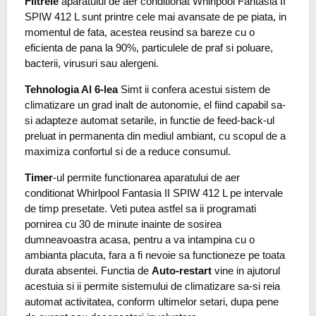
Filtrele
aparatului de aer conditionat Whirlpool Fantasia II
SPIW 412 L sunt printre cele mai avansate de pe piata, in
momentul de fata, acestea reusind sa bareze cu o
eficienta de pana la 90%, particulele de praf si poluare,
bacterii, virusuri sau alergeni.
Tehnologia Al 6-lea
Simt ii confera acestui sistem de
climatizare un grad inalt de autonomie, el fiind capabil sa-
si adapteze automat setarile, in functie de feed-back-ul
preluat in permanenta din mediul ambiant, cu scopul de a
maximiza confortul si de a reduce consumul.
Timer
-ul permite functionarea aparatului de aer
conditionat Whirlpool Fantasia II SPIW 412 L pe intervale
de timp presetate. Veti putea astfel sa ii programati
pornirea cu 30 de minute inainte de sosirea
dumneavoastra acasa, pentru a va intampina cu o
ambianta placuta, fara a fi nevoie sa functioneze pe toata
durata absentei. Functia de
Auto-restart
vine in ajutorul
acestuia si ii permite sistemului de climatizare sa-si reia
automat activitatea, conform ultimelor setari, dupa pene