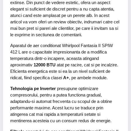
extinse. Din punct de vedere estetic, ofera un aspect
elegant si suficient de discret pentru a nu capta atentia,
atunci cand este amplasat pe un perete alb. In acest
articol va vom oferi un review obiectiv, indrumari catre cel
mai bun pret si pareri ale clientilor, pe care ii invitam sa si
le exprime in sectiunea de comentarii.
Aparatul de aer conditionat Whirlpool Fantasia II SPIW
412 L are o capacitate impresionanta de a modifica
temperatura dintr-o incapere, aceasta atingand
aproximativ
12000 BTU
atat pe racire, cat si pe incalzire.
Eficienta energetica este si ea la un nivel suficient de
ridicat, fiind specifica clasei
A+
, pe ambele module.
Tehnologia pe Inverter
presupune optimizare
compresorului, pentru a putea functiona gradual,
adaptandu-si automat frecventa cu scopul de a obtine
performante maxime. Acest lucru se traduce prin
atingerea cat mai rapida a temperaturii setate si
mentinerea acesteia cu un consum redus de energie.