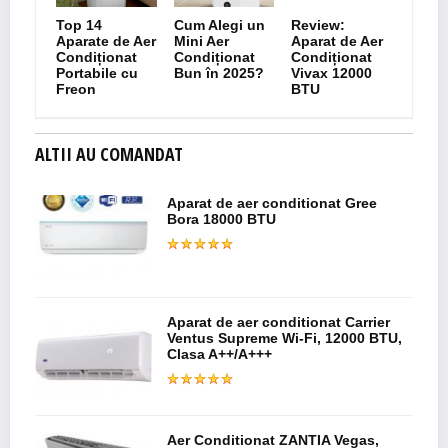
Top 14
Cum Alegi un
Review:
Aparate de Aer
Mini Aer
Aparat de Aer
Condiționat
Condiționat
Condiționat
Portabile cu
Bun în 2025?
Vivax 12000
Freon
BTU
ALTII AU COMANDAT
Aparat de aer conditionat Gree
Bora 18000 BTU
Aparat de aer conditionat Carrier
Ventus Supreme Wi-Fi, 12000 BTU,
Clasa A++/A+++
Aer Conditionat ZANTIA Vegas,