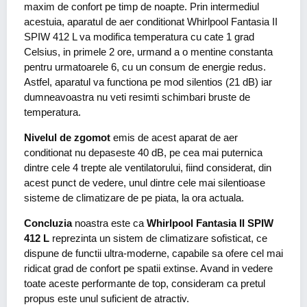
maxim de confort pe timp de noapte. Prin intermediul
acestuia, aparatul de aer conditionat Whirlpool Fantasia II
SPIW 412 L va modifica temperatura cu cate 1 grad
Celsius, in primele 2 ore, urmand a o mentine constanta
pentru urmatoarele 6, cu un consum de energie redus.
Astfel, aparatul va functiona pe mod silentios (21 dB) iar
dumneavoastra nu veti resimti schimbari bruste de
temperatura.
Nivelul de zgomot
emis de acest aparat de aer
conditionat nu depaseste 40 dB, pe cea mai puternica
dintre cele 4 trepte ale ventilatorului, fiind considerat, din
acest punct de vedere, unul dintre cele mai silentioase
sisteme de climatizare de pe piata, la ora actuala.
Concluzia
noastra este ca
Whirlpool Fantasia II SPIW
412 L
reprezinta un sistem de climatizare sofisticat, ce
dispune de functii ultra-moderne, capabile sa ofere cel mai
ridicat grad de confort pe spatii extinse. Avand in vedere
toate aceste performante de top, consideram ca pretul
propus este unul suficient de atractiv.