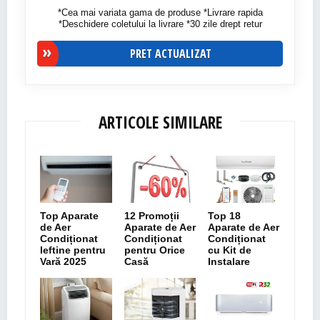
*Cea mai variata gama de produse *Livrare rapida
*Deschidere coletului la livrare *30 zile drept retur
PRET ACTUALIZAT
ARTICOLE SIMILARE
Top Aparate
12 Promoții
Top 18
de Aer
Aparate de Aer
Aparate de Aer
Condiționat
Condiționat
Condiționat
Ieftine pentru
pentru Orice
cu Kit de
Vară 2025
Casă
Instalare