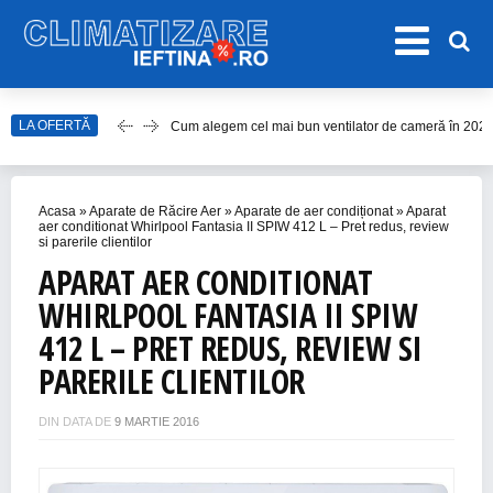
Cum alegem cel mai bun ventilator de cameră în 202
LA OFERTĂ
Care este cel mai bun model de ventilator de tavan î
Top Aparate de Aer Condiționat Ieftine pentru Vară 2
Acasa
»
Aparate de Răcire Aer
»
Aparate de aer condiționat
»
Aparat
Top 10 Aparate de Aer Condiționat Portabile fără Burl
aer conditionat Whirlpool Fantasia II SPIW 412 L – Pret redus, review
si parerile clientilor
Accesorii Aer Condiționat – 15 Lucruri de Bifat Înaint
APARAT AER CONDITIONAT
WHIRLPOOL FANTASIA II SPIW
412 L – PRET REDUS, REVIEW SI
PARERILE CLIENTILOR
DIN DATA DE
9 MARTIE 2016