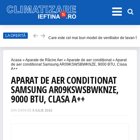
LA OFERTĂ
Care este cel mai bun model de ventilator de tavan î
Top Aparate de Aer Condiționat Ieftine pentru Vară 2
Top 10 Aparate de Aer Condiționat Portabile fără Burl
Acasa
»
Aparate de Răcire Aer
»
Aparate de aer condiționat
»
Aparat
Accesorii Aer Condiționat – 15 Lucruri de Bifat Înaint
de aer conditionat Samsung AR09KSWSBWKNZE, 9000 BTU, Clasa
A++
Cum alegem cel mai bun ventilator de cameră în 202
APARAT DE AER CONDITIONAT
SAMSUNG AR09KSWSBWKNZE,
9000 BTU, CLASA A++
DIN DATA DE
5 IULIE 2016