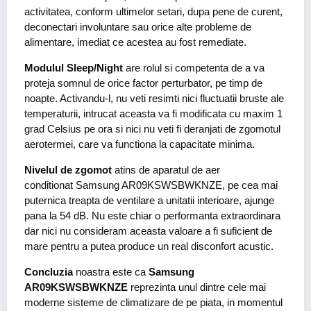
activitatea, conform ultimelor setari, dupa pene de curent,
deconectari involuntare sau orice alte probleme de
alimentare, imediat ce acestea au fost remediate.
Modulul Sleep/Night
are rolul si competenta de a va
proteja somnul de orice factor perturbator, pe timp de
noapte. Activandu-l, nu veti resimti nici fluctuatii bruste ale
temperaturii, intrucat aceasta va fi modificata cu maxim 1
grad Celsius pe ora si nici nu veti fi deranjati de zgomotul
aerotermei, care va functiona la capacitate minima.
Nivelul de zgomot
atins de aparatul de aer
conditionat Samsung AR09KSWSBWKNZE, pe cea mai
puternica treapta de ventilare a unitatii interioare, ajunge
pana la 54 dB. Nu este chiar o performanta extraordinara
dar nici nu consideram aceasta valoare a fi suficient de
mare pentru a putea produce un real disconfort acustic.
Concluzia
noastra este ca
Samsung
AR09KSWSBWKNZE
reprezinta unul dintre cele mai
moderne sisteme de climatizare de pe piata, in momentul