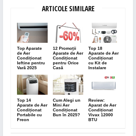
ARTICOLE SIMILARE
Top Aparate
12 Promoții
Top 18
de Aer
Aparate de Aer
Aparate de Aer
Condiționat
Condiționat
Condiționat
Ieftine pentru
pentru Orice
cu Kit de
Vară 2025
Casă
Instalare
Top 14
Cum Alegi un
Review:
Aparate de Aer
Mini Aer
Aparat de Aer
Condiționat
Condiționat
Condiționat
Portabile cu
Bun în 2025?
Vivax 12000
Freon
BTU