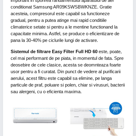
important in sporirea randamentului aparatului de aer
conditionat Samsung AR09KSWSBWKNZE. Gratie
acesteia, compresorul este capabil sa functioneze
gradual, pentru a putea atinge mai rapid conditiile
climaterice setate si pentru a le mentine functionand la
capacitate minima. Astfel, se produce o eficientizare de
pana la 30-40% pe ciclurile lungi de activare.
Sistemul de filtrare Easy Filter Full HD 60
este, poate,
cel mai performant de pe piata, in momentul de fata. Spre
deosebire de cele clasice, acesta se deomnteaza foarte
usor pentru a fi curatat. Din punct de vedere al purificarii
aerului, acest filtru este capabil sa elimine, pe langa
particule de praf, poluare si polen, chiar si virusuri, bacterii
sau alergeni, cu o eficienta maxima.