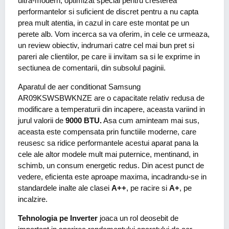
ultra-modern, optimizat special pentru cresterea
performantelor si suficient de discret pentru a nu capta
prea mult atentia, in cazul in care este montat pe un
perete alb. Vom incerca sa va oferim, in cele ce urmeaza,
un review obiectiv, indrumari catre cel mai bun pret si
pareri ale clientilor, pe care ii invitam sa si le exprime in
sectiunea de comentarii, din subsolul paginii.
Aparatul de aer conditionat Samsung
AR09KSWSBWKNZE are o capacitate relativ redusa de
modificare a temperaturii din incapere, aceasta variind in
jurul valorii de
9000 BTU.
Asa cum aminteam mai sus,
aceasta este compensata prin functiile moderne, care
reusesc sa ridice performantele acestui aparat pana la
cele ale altor modele mult mai puternice, mentinand, in
schimb, un consum energetic redus. Din acest punct de
vedere, eficienta este aproape maxima, incadrandu-se in
standardele inalte ale clasei
A++
, pe racire si
A+
, pe
incalzire.
Tehnologia pe Inverter
joaca un rol deosebit de