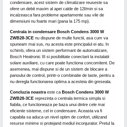
condensare, acest sistem de climatizare reuseste sa
ofere un debit maxim al apei calde de 12l/min si sa
incalzeasca fara probleme apartamente sau vile de
dimensiuni nu foarte mari (pana la 175 mp).
Centrala in condensare Bosch Condens 3000 W
ZWB28-3CE
nu dispune de multe functii, asa cum va
spuneam mai sus, nu acesta este principalul ei atu. In
schimb, ofera un sistem performant de automatizare,
Bosch Heatronic III si posibilitate conectarii la instalatii
solare auxiliare, cu care poate functiona concomitent. De
asemenea, mai dispune si de un sistem de blocare a
panoului de control, printr-o combinatie de taste, pentru a
nu deregla functionarea optima a acesteia din greseala.
Concluzia noastra
este ca
Bosch Condens 3000 W
ZWB28-3CE
reprezinta o centrala termica simpla si
fiabila, ce functioneaza pe baza unui dintre cele mai
eficiente sisteme, cel in condensare. Aceasta va fi
capabila sa aduca un nivel optim de confort, utilizand
resurse minime si protejand mediul inconjurator. Pretul la