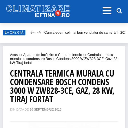
Cum alegem cel mai bun ventilator de cameră în 202
LA OFERTĂ
Care este cel mai bun model de ventilator de tavan î
Top Aparate de Aer Condiționat Ieftine pentru Vară 2
Top 10 Aparate de Aer Condiționat Portabile fără Burl
Acasa
»
Aparate de Încălzire
»
Centrale termice
»
Centrala termica
murala cu condensare Bosch Condens 3000 W ZWB28-3CE, Gaz, 28
Accesorii Aer Condiționat – 15 Lucruri de Bifat Înaint
kW, Tiraj fortat
CENTRALA TERMICA MURALA CU
CONDENSARE BOSCH CONDENS
3000 W ZWB28-3CE, GAZ, 28 KW,
TIRAJ FORTAT
DIN DATA DE
16 SEPTEMBRIE 2016