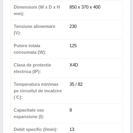
Dimensiuni (W x D x H
850 x 370 x 400
mm):
Tensiune alimentare
230
(V):
Putere totala
125
consumata (W):
Clasa de protectie
X4D
electrica (IP):
Temperatura min/max
35 / 82
pe circuitul de incalzire
( ̊C):
Capacitate vas
8
expansiune (l):
Debit specific (l/min):
13