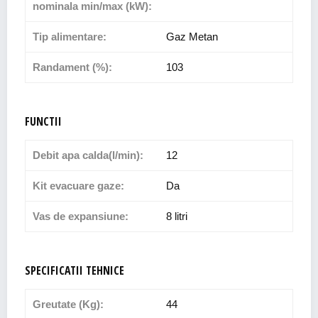
nominala min/max (kW):
Tip alimentare:
Gaz Metan
Randament (%):
103
FUNCTII
Debit apa calda(l/min):
12
Kit evacuare gaze:
Da
Vas de expansiune:
8 litri
SPECIFICATII TEHNICE
Greutate (Kg):
44