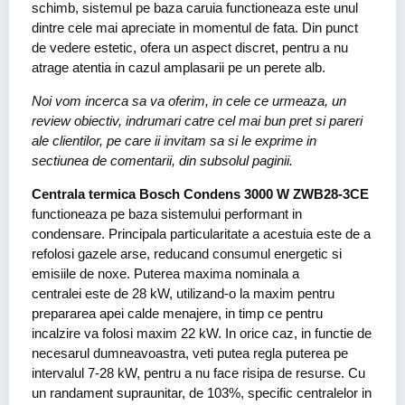
schimb, sistemul pe baza caruia functioneaza este unul
dintre cele mai apreciate in momentul de fata. Din punct
de vedere estetic, ofera un aspect discret, pentru a nu
atrage atentia in cazul amplasarii pe un perete alb.
Noi vom incerca sa va oferim, in cele ce urmeaza, un
review obiectiv, indrumari catre cel mai bun pret si pareri
ale clientilor, pe care ii invitam sa si le exprime in
sectiunea de comentarii, din subsolul paginii.
Centrala termica Bosch Condens 3000 W ZWB28-3CE
functioneaza pe baza sistemului performant in
condensare. Principala particularitate a acestuia este de a
refolosi gazele arse, reducand consumul energetic si
emisiile de noxe. Puterea maxima nominala a
centralei este de 28 kW, utilizand-o la maxim pentru
prepararea apei calde menajere, in timp ce pentru
incalzire va folosi maxim 22 kW. In orice caz, in functie de
necesarul dumneavoastra, veti putea regla puterea pe
intervalul 7-28 kW, pentru a nu face risipa de resurse. Cu
un randament supraunitar, de 103%, specific centralelor in