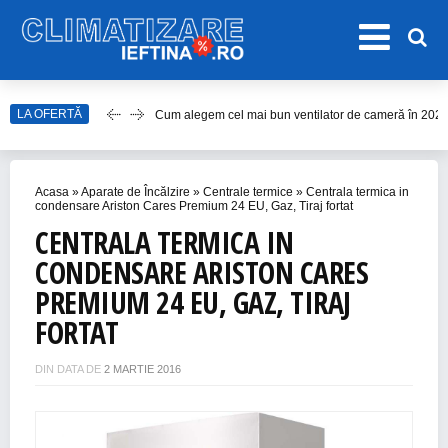
Cum alegem cel mai bun ventilator de cameră în 202
LA OFERTĂ
Care este cel mai bun model de ventilator de tavan î
Top Aparate de Aer Condiționat Ieftine pentru Vară 2
Acasa
»
Aparate de Încălzire
»
Centrale termice
»
Centrala termica in
Top 10 Aparate de Aer Condiționat Portabile fără Burl
condensare Ariston Cares Premium 24 EU, Gaz, Tiraj fortat
Accesorii Aer Condiționat – 15 Lucruri de Bifat Înaint
CENTRALA TERMICA IN
CONDENSARE ARISTON CARES
PREMIUM 24 EU, GAZ, TIRAJ
FORTAT
DIN DATA DE
2 MARTIE 2016