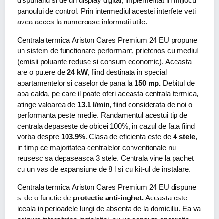
dispunand si de un display digital, implementat in mijlocul
panoului de control. Prin intermediul acestei interfete veti
avea acces la numeroase informatii utile.
Centrala termica Ariston Cares Premium 24 EU propune
un sistem de functionare performant, prietenos cu mediul
(emisii poluante reduse si consum economic). Aceasta
are o putere de
24 kW
, fiind destinata in special
apartamentelor si caselor de pana la
150 mp.
Debitul de
apa calda, pe care il poate oferi aceasta centrala termica,
atinge valoarea de
13.1 l/min
, fiind considerata de noi o
performanta peste medie. Randamentul acestui tip de
centrala depaseste de obicei 100%, in cazul de fata fiind
vorba despre
103.9%
. Clasa de eficienta este de
4 stele
,
in timp ce majoritatea centralelor conventionale nu
reusesc sa depaseasca 3 stele. Centrala vine la pachet
cu un vas de expansiune de 8 l si cu kit-ul de instalare.
Centrala termica Ariston Cares Premium 24 EU dispune
si de o functie de
protectie anti-inghet.
Aceasta este
ideala in perioadele lungi de absenta de la domiciliu. Ea va