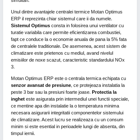
simultan.
Unul dintre avantajele centralei termice Motan Optimus
ERP il reprezinta chiar sistemul care ii da numele.
Sistemul Optimus
consta in folosirea unui ventilator cu
turatie variabila care permite eficientizarea combustiei,
fapt ce conduce la o economie anuala de pana la 5% fata
de centralele traditionale. De asemenea, acest sistem de
climatizare este prietenos cu mediul, avand nivelul
emisiilor de noxe scazut, caracteristic standardului NOx
3.
Motan Optimus ERP este o centrala termica echipata cu
senzor avansat de presiune
, ce protejeaza instalatia la
peste 3 bar sau la presiuni foarte joase.
Protectia la
inghet
este asigurata prin intermediul unei functii speciale,
ce mentine apa din instalatie la o temperatura minima
necesara asigurarii integritatii componentelor sistemului
de climatizare. Acest lucru se realizeaza cu un consum
minim si este esential in perioadele lungi de absenta, din
timpul iernii.