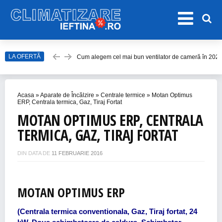
Cum alegem cel mai bun ventilator de cameră în 202
LA OFERTĂ
Care este cel mai bun model de ventilator de tavan î
Top Aparate de Aer Condiționat Ieftine pentru Vară 2
Top 10 Aparate de Aer Condiționat Portabile fără Burl
Acasa
»
Aparate de Încălzire
»
Centrale termice
»
Motan Optimus
ERP, Centrala termica, Gaz, Tiraj Fortat
Accesorii Aer Condiționat – 15 Lucruri de Bifat Înaint
MOTAN OPTIMUS ERP, CENTRALA
TERMICA, GAZ, TIRAJ FORTAT
DIN DATA DE
11 FEBRUARIE 2016
MOTAN OPTIMUS ERP
(Centrala termica conventionala, Gaz, Tiraj fortat, 24