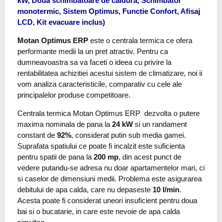
kW, Doua schimbatoare de caldura, Schimbator
monotermic, Sistem Optimus, Functie Confort, Afisaj
LCD, Kit evacuare inclus)
Motan Optimus ERP
este o centrala termica ce ofera
performante medii la un pret atractiv. Pentru ca
dumneavoastra sa va faceti o ideea cu privire la
rentabilitatea achizitiei acestui sistem de climatizare, noi ii
vom analiza caracteristicile, comparativ cu cele ale
principalelor produse competitoare.
Centrala termica Motan Optimus ERP dezvolta o putere
maxima nominala de pana la
24 kW
si un randament
constant de
92%
, considerat putin sub media gamei.
Suprafata spatiului ce poate fi incalzit este suficienta
pentru spatii de pana la
200 mp
, din acest punct de
vedere putandu-se adresa nu doar apartamentelor mari, ci
si caselor de dimensiuni medii. Problema este asigurarea
debitului de apa calda, care nu depaseste
10 l/min
.
Acesta poate fi considerat uneori insuficient pentru doua
bai si o bucatarie, in care este nevoie de apa calda