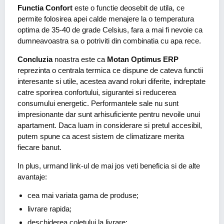
Functia Confort
este o functie deosebit de utila, ce
permite folosirea apei calde menajere la o temperatura
optima de 35-40 de grade Celsius, fara a mai fi nevoie ca
dumneavoastra sa o potriviti din combinatia cu apa rece.
Concluzia
noastra este ca
Motan Optimus ERP
reprezinta o centrala termica ce dispune de cateva functii
interesante si utile, acestea avand roluri diferite, indreptate
catre sporirea confortului, sigurantei si reducerea
consumului energetic. Performantele sale nu sunt
impresionante dar sunt arhisuficiente pentru nevoile unui
apartament. Daca luam in considerare si pretul accesibil,
putem spune ca acest sistem de climatizare merita
fiecare banut.
In plus, urmand link-ul de mai jos veti beneficia si de alte
avantaje:
cea mai variata gama de produse;
livrare rapida;
deschiderea coletului la livrare;