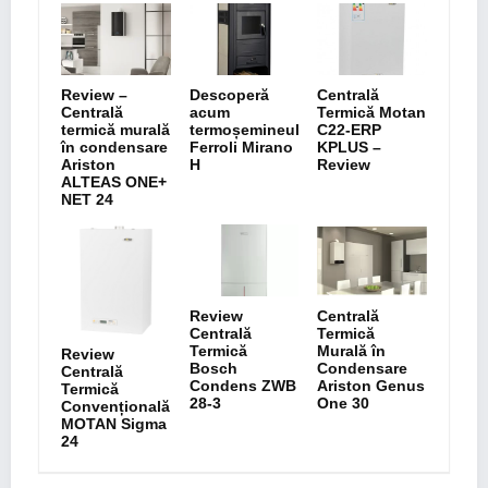
Review –
Descoperă
Centrală
Centrală
acum
Termică Motan
termică murală
termoșemineul
C22-ERP
în condensare
Ferroli Mirano
KPLUS –
Ariston
H
Review
ALTEAS ONE+
NET 24
Review
Centrală
Centrală
Termică
Termică
Murală în
Review
Bosch
Condensare
Centrală
Condens ZWB
Ariston Genus
Termică
28-3
One 30
Convențională
MOTAN Sigma
24