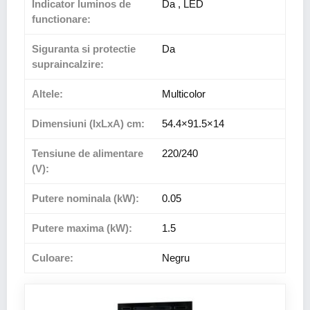
Indicator luminos de
Da , LED
functionare:
Siguranta si protectie
Da
supraincalzire:
Altele:
Multicolor
Dimensiuni (IxLxA) cm:
54.4×91.5×14
Tensiune de alimentare
220/240
(V):
Putere nominala (kW):
0.05
Putere maxima (kW):
1.5
Culoare:
Negru