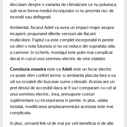
discutam despre o varianta de climatizare ce nu polueaza
sub nicio forma mediul inconjurator si nu prezinta risc de
incendii sau deflagratii.
Ambiental, focarul Adeli va avea un impact major asupra
incaperii, propunand diferite versiuni ale flacarii
multicolore. Faptul ca este complet incorporabil in perete
va oferi o nota futurista si nu va reduce din suprafata utila
a camerei. In schimb, montajul este putin mai complicat
decat in cazul unui semineu electric de sine statator.
Concluzia noastra
este ca
Adeli
este un focar electric
ce poate oferi confort termic si ambianta placuta fara a va
sili sa scoateti din buzunar sume colosale. Acesta are un
pret destul de accesibil daca ar fi sa-l comparam cu cel al
unui semineu electric, insa, presupune costuri
suplimentare cu incorporarea in perete. In plus, odata
instalat, modificarea amplasamentului acestuia este mai
complicata.
In plus, urmand link-ul de mai jos veti beneficia si de alte