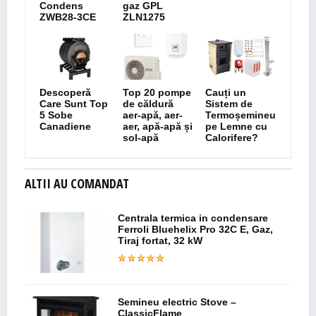
Condens
gaz GPL
ZWB28-3CE
ZLN1275
Descoperă
Top 20 pompe
Cauți un
Care Sunt Top
de căldură
Sistem de
5 Sobe
aer-apă, aer-
Termoșemineu
Canadiene
aer, apă-apă și
pe Lemne cu
sol-apă
Calorifere?
ALTII AU COMANDAT
Centrala termica in condensare
Ferroli Bluehelix Pro 32C E, Gaz,
Tiraj fortat, 32 kW
Semineu electric Stove –
ClassicFlame