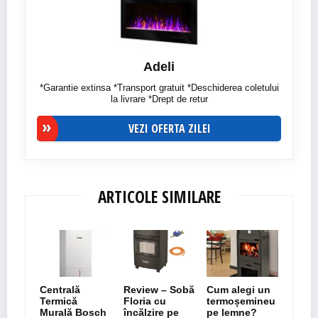
Adeli
*Garantie extinsa *Transport gratuit *Deschiderea coletului
la livrare *Drept de retur
VEZI OFERTA ZILEI
ARTICOLE SIMILARE
Centrală
Review – Sobă
Cum alegi un
Termică
Floria cu
termoșemineu
Murală Bosch
încălzire pe
pe lemne?