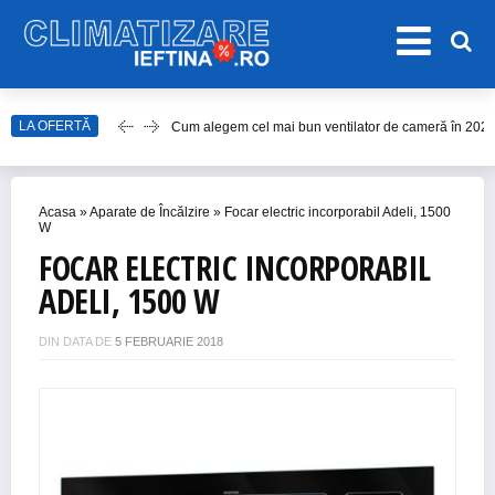
Cum alegem cel mai bun ventilator de cameră în 202
LA OFERTĂ
Care este cel mai bun model de ventilator de tavan î
Top Aparate de Aer Condiționat Ieftine pentru Vară 2
Acasa
»
Aparate de Încălzire
»
Focar electric incorporabil Adeli, 1500
Top 10 Aparate de Aer Condiționat Portabile fără Burl
W
Accesorii Aer Condiționat – 15 Lucruri de Bifat Înaint
FOCAR ELECTRIC INCORPORABIL
ADELI, 1500 W
DIN DATA DE
5 FEBRUARIE 2018