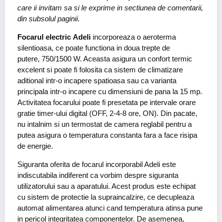
care ii invitam sa si le exprime in sectiunea de comentarii,
din subsolul paginii.
Focarul electric Adeli
incorporeaza o aeroterma
silentioasa, ce poate functiona in doua trepte de
putere, 750/1500 W. Aceasta asigura un confort termic
excelent si poate fi folosita ca sistem de climatizare
aditional intr-o incapere spatioasa sau ca varianta
principala intr-o incapere cu dimensiuni de pana la 15 mp.
Activitatea focarului poate fi presetata pe intervale orare
gratie timer-ului digital (OFF, 2-4-8 ore, ON). Din pacate,
nu intalnim si un termostat de camera reglabil pentru a
putea asigura o temperatura constanta fara a face risipa
de energie.
Siguranta oferita de focarul incorporabil Adeli este
indiscutabila indiferent ca vorbim despre siguranta
utilizatorului sau a aparatului. Acest produs este echipat
cu sistem de protectie la supraincalzire, ce decupleaza
automat alimentarea atunci cand temperatura atinsa pune
in pericol integritatea componentelor. De asemenea,