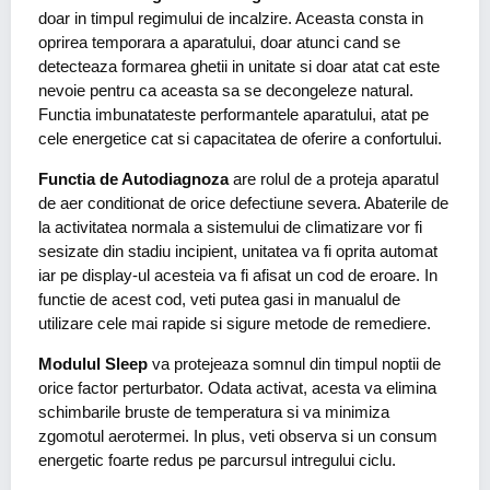
doar in timpul regimului de incalzire. Aceasta consta in
oprirea temporara a aparatului, doar atunci cand se
detecteaza formarea ghetii in unitate si doar atat cat este
nevoie pentru ca aceasta sa se decongeleze natural.
Functia imbunatateste performantele aparatului, atat pe
cele energetice cat si capacitatea de oferire a confortului.
Functia de Autodiagnoza
are rolul de a proteja aparatul
de aer conditionat de orice defectiune severa. Abaterile de
la activitatea normala a sistemului de climatizare vor fi
sesizate din stadiu incipient, unitatea va fi oprita automat
iar pe display-ul acesteia va fi afisat un cod de eroare. In
functie de acest cod, veti putea gasi in manualul de
utilizare cele mai rapide si sigure metode de remediere.
Modulul Sleep
va protejeaza somnul din timpul noptii de
orice factor perturbator. Odata activat, acesta va elimina
schimbarile bruste de temperatura si va minimiza
zgomotul aerotermei. In plus, veti observa si un consum
energetic foarte redus pe parcursul intregului ciclu.