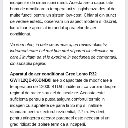
incaperilor de dimensiuni medii. Acesta are o capacitate
buna de modificare a temperaturii si inglobeaza destul de
multe functii pentru un sistem low-cost. Chiar si din punct
de vedere estetic, observam un aspect modern si discret,
lucru foarte apreciat in randul aparatelor de aer
conditionat.
Va vom oferi, in cele ce urmeaza, un review obiectiv,
indrumari catre cel mai bun pret si pareri ale clientilor, pe
care ii invitam sa si le exprime in sectiunea de comentarii,
din subsolul paginii.
Aparatul de aer conditionat Gree Lomo R32
GWH12QB-K6DNB8l
are o capacitate de modificare a
temperaturii de 12000 BTU/h, indiferent ca vorbim despre
regimul de racire sau cel de incalzire. Aceasta este
suficienta pentru a putea asigura confortul termic in
incaperi cu suprafete de pana la 35 mp si inaltime
standard pentru sectorul rezidential, 2.7 m. Evident,
pentru atingerea acestor parametri este necesar si un
grad ridicat de izolare termica a incaperii.