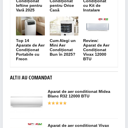
Condiționat
Condiționat
Condiționat
Ieftine pentru
pentru Orice
cu Kit de
Vară 2025
Casă
Instalare
Top 14
Cum Alegi un
Review:
Aparate de Aer
Mini Aer
Aparat de Aer
Condiționat
Condiționat
Condiționat
Portabile cu
Bun în 2025?
Vivax 12000
Freon
BTU
ALTII AU COMANDAT
Aparat de aer conditionat Midea
Blanc R32 12000 BTU
Aparat de aer conditionat Vivax