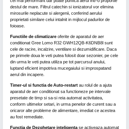
cel mai performant dar poate purifica aerul intr-o proportie
destul de mare. Filtrul catechin si ionizatorul vor elimina
mirosurile neplacute si alergenii, conferind aerului
proprietati similare celui intalnit in mijlocul padurilor de
foioase.
Functiile de climatizare
oferite de aparatul de aer
conditionat Gree Lomo R32 GWH12QB-K6DNB8l sunt
cele de racire, incalzire, ventilare si dezumidificare. Daca
pe primele doua le veti putea folosit doar sezonier, pe cele
din urma le veti putea utiliza pe tot parcursul anului,
luptand eficient impotriva mucegaiului si improspatand
aerul din incapere.
Timer-ul si functia de Auto-restart
au rolul de a ajuta
aparatul de aer conditionat sa functioneze pe intervale
presetate de timp si sa-si reia automat activitatea,
conform ultimelor setari, in urma penelor de curent sau a
oricaror alte probleme de alimentare, imediat ce acestea
au fost remediate.
Functia de Dezghetare inteligenta
se activeaza automat