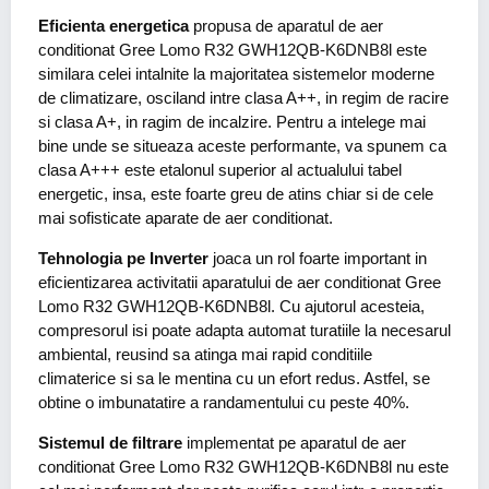
Eficienta energetica
propusa de aparatul de aer
conditionat Gree Lomo R32 GWH12QB-K6DNB8l este
similara celei intalnite la majoritatea sistemelor moderne
de climatizare, osciland intre clasa A++, in regim de racire
si clasa A+, in ragim de incalzire. Pentru a intelege mai
bine unde se situeaza aceste performante, va spunem ca
clasa A+++ este etalonul superior al actualului tabel
energetic, insa, este foarte greu de atins chiar si de cele
mai sofisticate aparate de aer conditionat.
Tehnologia pe Inverter
joaca un rol foarte important in
eficientizarea activitatii aparatului de aer conditionat Gree
Lomo R32 GWH12QB-K6DNB8l. Cu ajutorul acesteia,
compresorul isi poate adapta automat turatiile la necesarul
ambiental, reusind sa atinga mai rapid conditiile
climaterice si sa le mentina cu un efort redus. Astfel, se
obtine o imbunatatire a randamentului cu peste 40%.
Sistemul de filtrare
implementat pe aparatul de aer
conditionat Gree Lomo R32 GWH12QB-K6DNB8l nu este