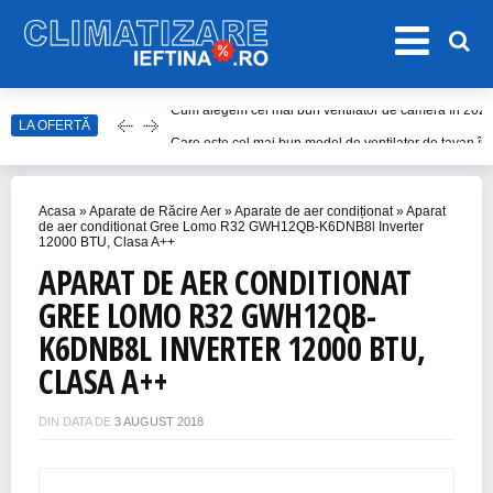
LA OFERTĂ
Care este cel mai bun model de ventilator de tavan î
Top Aparate de Aer Condiționat Ieftine pentru Vară 2
Top 10 Aparate de Aer Condiționat Portabile fără Burl
Acasa
»
Aparate de Răcire Aer
»
Aparate de aer condiționat
»
Aparat
Accesorii Aer Condiționat – 15 Lucruri de Bifat Înaint
de aer conditionat Gree Lomo R32 GWH12QB-K6DNB8l Inverter
12000 BTU, Clasa A++
Cum alegem cel mai bun ventilator de cameră în 202
APARAT DE AER CONDITIONAT
GREE LOMO R32 GWH12QB-
K6DNB8L INVERTER 12000 BTU,
CLASA A++
DIN DATA DE
3 AUGUST 2018