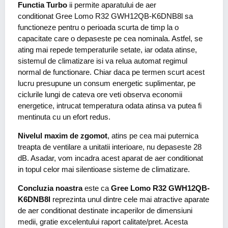
Functia Turbo
ii permite aparatului de aer
conditionat Gree Lomo R32 GWH12QB-K6DNB8l sa
functioneze pentru o perioada scurta de timp la o
capacitate care o depaseste pe cea nominala. Astfel, se
ating mai repede temperaturile setate, iar odata atinse,
sistemul de climatizare isi va relua automat regimul
normal de functionare. Chiar daca pe termen scurt acest
lucru presupune un consum energetic suplimentar, pe
ciclurile lungi de cateva ore veti observa economii
energetice, intrucat temperatura odata atinsa va putea fi
mentinuta cu un efort redus.
Nivelul maxim de zgomot
, atins pe cea mai puternica
treapta de ventilare a unitatii interioare, nu depaseste 28
dB. Asadar, vom incadra acest aparat de aer conditionat
in topul celor mai silentioase sisteme de climatizare.
Concluzia noastra
este ca
Gree Lomo R32 GWH12QB-
K6DNB8l
reprezinta unul dintre cele mai atractive aparate
de aer conditionat destinate incaperilor de dimensiuni
medii, gratie excelentului raport calitate/pret. Acesta