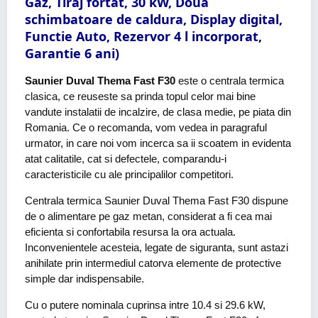
Gaz, Tiraj fortat, 30 kW, Doua
schimbatoare de caldura, Display digital,
Functie Auto, Rezervor 4 l incorporat,
Garantie 6 ani)
Saunier Duval Thema Fast F30
este o centrala termica
clasica, ce reuseste sa prinda topul celor mai bine
vandute instalatii de incalzire, de clasa medie, pe piata din
Romania. Ce o recomanda, vom vedea in paragraful
urmator, in care noi vom incerca sa ii scoatem in evidenta
atat calitatile, cat si defectele, comparandu-i
caracteristicile cu ale principalilor competitori.
Centrala termica Saunier Duval Thema Fast F30 dispune
de o alimentare pe gaz metan, considerat a fi cea mai
eficienta si confortabila resursa la ora actuala.
Inconvenientele acesteia, legate de siguranta, sunt astazi
anihilate prin intermediul catorva elemente de protective
simple dar indispensabile.
Cu o putere nominala cuprinsa intre 10.4 si 29.6 kW,