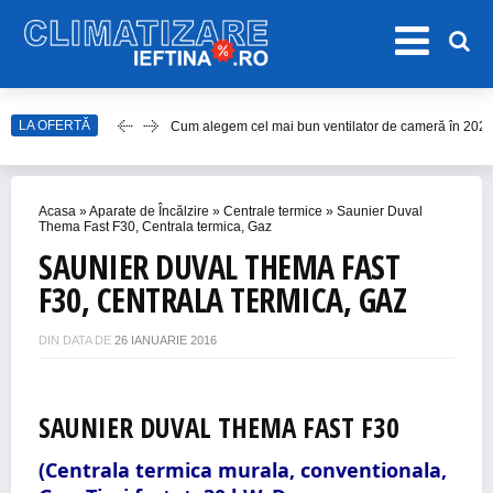
Cum alegem cel mai bun ventilator de cameră în 202
LA OFERTĂ
Care este cel mai bun model de ventilator de tavan î
Top Aparate de Aer Condiționat Ieftine pentru Vară 2
Acasa
»
Aparate de Încălzire
»
Centrale termice
»
Saunier Duval
Top 10 Aparate de Aer Condiționat Portabile fără Burl
Thema Fast F30, Centrala termica, Gaz
Accesorii Aer Condiționat – 15 Lucruri de Bifat Înaint
SAUNIER DUVAL THEMA FAST
F30, CENTRALA TERMICA, GAZ
DIN DATA DE
26 IANUARIE 2016
SAUNIER DUVAL THEMA FAST F30
(Centrala termica murala, conventionala,