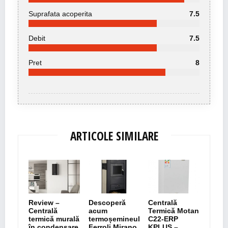
Suprafata acoperita
7.5
Debit
7.5
Pret
8
ARTICOLE SIMILARE
Review –
Descoperă
Centrală
Centrală
acum
Termică Motan
termică murală
termoșemineul
C22-ERP
în condensare
Ferroli Mirano
KPLUS –