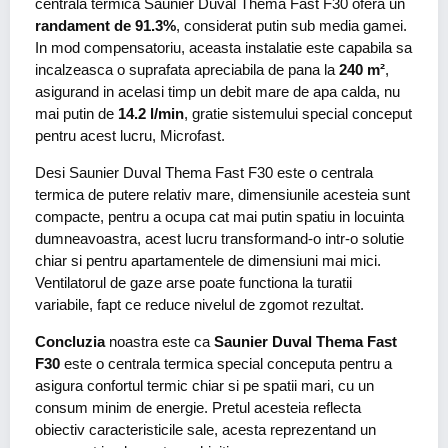
centrala termica Saunier Duval Thema Fast F30 ofera un
randament de 91.3%
, considerat putin sub media gamei.
In mod compensatoriu, aceasta instalatie este capabila sa
incalzeasca o suprafata apreciabila de pana la
240 m²
,
asigurand in acelasi timp un debit mare de apa calda, nu
mai putin de
14.2 l/min
, gratie sistemului special conceput
pentru acest lucru, Microfast.
Desi Saunier Duval Thema Fast F30 este o centrala
termica de putere relativ mare, dimensiunile acesteia sunt
compacte, pentru a ocupa cat mai putin spatiu in locuinta
dumneavoastra, acest lucru transformand-o intr-o solutie
chiar si pentru apartamentele de dimensiuni mai mici.
Ventilatorul de gaze arse poate functiona la turatii
variabile, fapt ce reduce nivelul de zgomot rezultat.
Concluzia
noastra este ca
Saunier Duval Thema Fast
F30
este o centrala termica special conceputa pentru a
asigura confortul termic chiar si pe spatii mari, cu un
consum minim de energie. Pretul acesteia reflecta
obiectiv caracteristicile sale, acesta reprezentand un