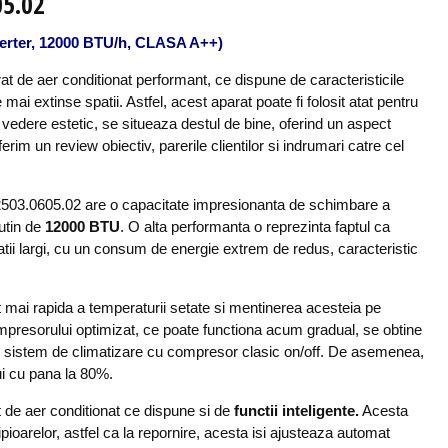
05.02
nverter, 12000 BTU/h, CLASA A++)
t de aer conditionat performant, ce dispune de caracteristicile
mai extinse spatii. Astfel, acest aparat poate fi folosit atat pentru
 vedere estetic, se situeaza destul de bine, oferind un aspect
im un review obiectiv, parerile clientilor si indrumari catre cel
F2503.0605.02 are o capacitate impresionanta de schimbare a
utin de
12000 BTU
. O alta performanta o reprezinta faptul ca
tii largi, cu un consum de energie extrem de redus, caracteristic
 mai rapida a temperaturii setate si mentinerea acesteia pe
resorului optimizat, ce poate functiona acum gradual, se obtine
 sistem de climatizare cu compresor clasic on/off. De asemenea,
i cu pana la 80%.
de aer conditionat ce dispune si de
functii inteligente.
Acesta
ioarelor, astfel ca la repornire, acesta isi ajusteaza automat