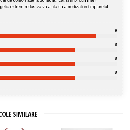
at de confort atat la domiciliu, cat si in birouri mari,
tic extrem redus va va ajuta sa amortizati in timp pretul
9
8
8
8
COLE SIMILARE