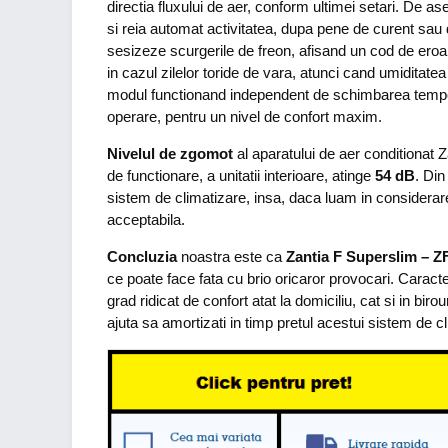
directia fluxului de aer, conform ultimei setari. De 
si reia automat activitatea, dupa pene de curent sau
sesizeze scurgerile de freon, afisand un cod de eroa
in cazul zilelor toride de vara, atunci cand umiditate
modul functionand independent de schimbarea temperat
operare, pentru un nivel de confort maxim.
Nivelul de zgomot
al aparatului de aer conditionat
de functionare, a unitatii interioare, atinge
54 dB
. Din
sistem de climatizare, insa, daca luam in considerar
acceptabila.
Concluzia
noastra este ca
Zantia F Superslim – Z
ce poate face fata cu brio oricaror provocari. Caracte
grad ridicat de confort atat la domiciliu, cat si in b
ajuta sa amortizati in timp pretul acestui sistem de c