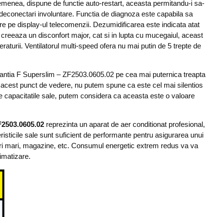
asemenea, dispune de functie auto-restart, aceasta permitandu-i sa-
 deconectari involuntare. Functia de diagnoza este capabila sa
re pe display-ul telecomenzii. Dezumidificarea este indicata atat
a creeaza un disconfort major, cat si in lupta cu mucegaiul, aceast
urii. Ventilatorul multi-speed ofera nu mai putin de 5 trepte de
 Zantia F Superslim – ZF2503.0605.02 pe cea mai puternica treapta
 acest punct de vedere, nu putem spune ca este cel mai silentios
e capacitatile sale, putem considera ca aceasta este o valoare
F2503.0605.02
reprezinta un aparat de aer conditionat profesional,
risticile sale sunt suficient de performante pentru asigurarea unui
irouri mari, magazine, etc. Consumul energetic extrem redus va va
limatizare.