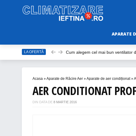
APARATE D
Cum alegem cel mai bun ventilator
LA OFERTĂ
Care este cel mai bun model de vent
Top Aparate de Aer Condiționat Ieft
Top 10 Aparate de Aer Condiționat Po
Acasa
»
Aparate de Răcire Aer
»
Aparate de aer condiționat
»
A
Accesorii Aer Condiționat – 15 Lucru
AER CONDITIONAT PROFE
DIN DATA DE
8 MARTIE 2016