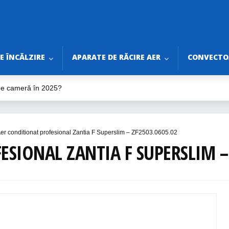
E ÎNCĂLZIRE
APARATE DE RĂCIRE AER
CONVECTOA
 de cameră în 2025?
ilator de tavan în 2025?
ine pentru Vară 2025
rtabile fără Burlan
er conditionat profesional Zantia F Superslim – ZF2503.0605.02
ri de Bifat Înainte de Montaj
SIONAL ZANTIA F SUPERSLIM –