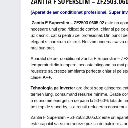
ZANTIA F SUPERSLIM – ZF2503.06
(Aparat de aer conditionat profesional, Super I
Zantia F Superslim – ZF2503.0605.02
este un apara
necesare unui grad ridicat de confort, chiar si pe cele 
uz casnic, cat si pentru cel profesional. Din punct de
elegant si oarecum discret. Noi vom incerca sa va ofer
mai bun pret.
Aparatul de aer conditionat Zantia F Superslim – Z
temperaturii din incapere, aceasta atingand nu mai p
reuseste sa creeze ambianta perfecta chiar si pe spa
clasei
A++
.
Tehnologia pe Inverter
are drept scop atingerea cat
termen lung, consumand resurse minime. Gratie comp
o economie energetica de pana la 50-60% fata de un
pe timp de stand-by, s-a reusit reducerea consumulu
Zantia F Superslim – ZF2503.0605.02 este un aparat 
este capabil sa-si memoreze pozitia de baleiere a arip