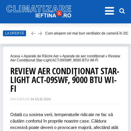
Cum alegem cel mai bun ventilator de cameră în 202
LA OFERTĂ
Care este cel mai bun model de ventilator de tavan î
Top Aparate de Aer Condiționat Ieftine pentru Vară 2
Top 10 Aparate de Aer Condiționat Portabile fără Burl
Acasa
»
Aparate de Răcire Aer
»
Aparate de aer condiționat
»
Review
Aer Condiționat Star-Light ACT-09SWF, 9000 BTU Wi-Fi
Accesorii Aer Condiționat – 15 Lucruri de Bifat Înaint
REVIEW AER CONDIȚIONAT STAR-
LIGHT ACT-09SWF, 9000 BTU WI-
FI
DIN DATA DE
24 IULIE 2024
Odată cu sosirea verii, temperaturile ridicate ne fac să
căutăm confortul în propriile noastre case. Căldura
excesivă poate deveni o provocare majoră, afectând atât