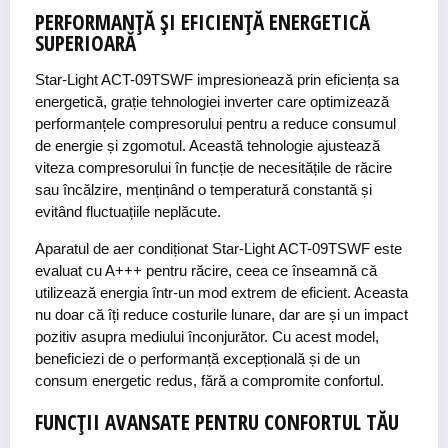
PERFORMANȚĂ ȘI EFICIENȚĂ ENERGETICĂ
SUPERIOARĂ
Star-Light ACT-09TSWF impresionează prin eficiența sa
energetică, grație tehnologiei inverter care optimizează
performanțele compresorului pentru a reduce consumul
de energie și zgomotul. Această tehnologie ajustează
viteza compresorului în funcție de necesitățile de răcire
sau încălzire, menținând o temperatură constantă și
evitând fluctuațiile neplăcute.
Aparatul de aer condiționat Star-Light ACT-09TSWF este
evaluat cu A+++ pentru răcire, ceea ce înseamnă că
utilizează energia într-un mod extrem de eficient. Aceasta
nu doar că îți reduce costurile lunare, dar are și un impact
pozitiv asupra mediului înconjurător. Cu acest model,
beneficiezi de o performanță excepțională și de un
consum energetic redus, fără a compromite confortul.
FUNCȚII AVANSATE PENTRU CONFORTUL TĂU