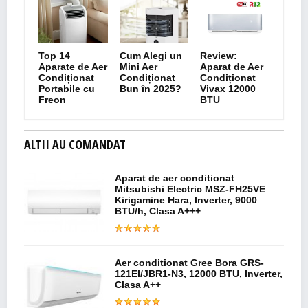
Top 14
Cum Alegi un
Review:
Aparate de Aer
Mini Aer
Aparat de Aer
Condiționat
Condiționat
Condiționat
Portabile cu
Bun în 2025?
Vivax 12000
Freon
BTU
ALTII AU COMANDAT
Aparat de aer conditionat
Mitsubishi Electric MSZ-FH25VE
Kirigamine Hara, Inverter, 9000
BTU/h, Clasa A+++
Aer conditionat Gree Bora GRS-
121EI/JBR1-N3, 12000 BTU, Inverter,
Clasa A++