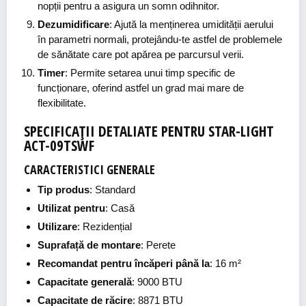
nopții pentru a asigura un somn odihnitor.
Dezumidificare
: Ajută la menținerea umidității aerului
în parametri normali, protejându-te astfel de problemele
de sănătate care pot apărea pe parcursul verii.
Timer
: Permite setarea unui timp specific de
funcționare, oferind astfel un grad mai mare de
flexibilitate.
SPECIFICAȚII DETALIATE PENTRU STAR-LIGHT
ACT-09TSWF
CARACTERISTICI GENERALE
Tip produs
: Standard
Utilizat pentru
: Casă
Utilizare
: Rezidențial
Suprafață de montare
: Perete
Recomandat pentru încăperi până la
: 16 m²
Capacitate generală
: 9000 BTU
Capacitate de răcire
: 8871 BTU