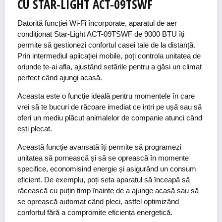
CU STAR-LIGHT ACT-09TSWF
Datorită funcției Wi-Fi încorporate, aparatul de aer
condiționat Star-Light ACT-09TSWF de 9000 BTU îți
permite să gestionezi confortul casei tale de la distanță.
Prin intermediul aplicației mobile, poți controla unitatea de
oriunde te-ai afla, ajustând setările pentru a găsi un climat
perfect când ajungi acasă.
Aceasta este o funcție ideală pentru momentele în care
vrei să te bucuri de răcoare imediat ce intri pe ușă sau să
oferi un mediu plăcut animalelor de companie atunci când
ești plecat.
Această funcție avansată îți permite să programezi
unitatea să pornească și să se oprească în momente
specifice, economisind energie și asigurând un consum
eficient. De exemplu, poți seta aparatul să înceapă să
răcească cu puțin timp înainte de a ajunge acasă sau să
se oprească automat când pleci, astfel optimizând
confortul fără a compromite eficiența energetică.