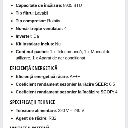
Capacitate de încălzire
: 8905 BTU
Tip filtru
: Lavabil
Tip compresor
: Rotativ
Număr trepte ventilator
: 4
Inverter
: Da
Kit instalare inclus
: Nu
Conținut pachet
: 1 x Telecomandă, 1 x Manual de
utilizare, 1 x Aparat de aer condiționat
EFICIENȚĂ ENERGETICĂ
Eficiență energetică răcire
: A+++
Coeficient randament sezonier la răcire SEER
: 6.5
Coeficient randament sezonier la încălzire SCOP
: 4
SPECIFICAȚII TEHNICE
Tensiune alimentare
: 220 V – 240 V
Agent de răcire
: R32