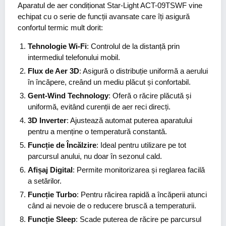
Aparatul de aer condiționat Star-Light ACT-09TSWF vine
echipat cu o serie de funcții avansate care îți asigură
confortul termic mult dorit:
Tehnologie Wi-Fi
: Controlul de la distanță prin
intermediul telefonului mobil.
Flux de Aer 3D
: Asigură o distribuție uniformă a aerului
în încăpere, creând un mediu plăcut și confortabil.
Gent-Wind Technology
: Oferă o răcire plăcută și
uniformă, evitând curenții de aer reci direcți.
3D Inverter
: Ajustează automat puterea aparatului
pentru a menține o temperatură constantă.
Funcție de Încălzire
: Ideal pentru utilizare pe tot
parcursul anului, nu doar în sezonul cald.
Afișaj Digital
: Permite monitorizarea și reglarea facilă
a setărilor.
Funcție Turbo
: Pentru răcirea rapidă a încăperii atunci
când ai nevoie de o reducere bruscă a temperaturii.
Funcție Sleep
: Scade puterea de răcire pe parcursul