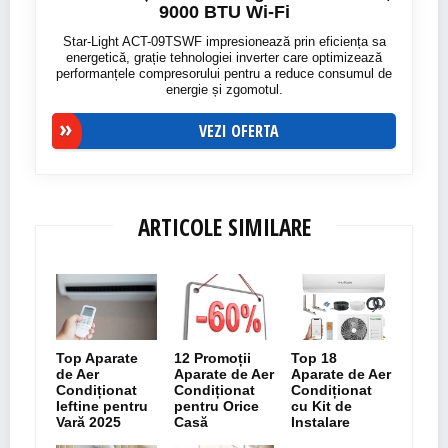
9000 BTU Wi-Fi
Star-Light ACT-09TSWF impresionează prin eficiența sa
energetică, grație tehnologiei inverter care optimizează
performanțele compresorului pentru a reduce consumul de
energie și zgomotul.
VEZI OFERTA
ARTICOLE SIMILARE
Top Aparate
12 Promoții
Top 18
de Aer
Aparate de Aer
Aparate de Aer
Condiționat
Condiționat
Condiționat
Ieftine pentru
pentru Orice
cu Kit de
Vară 2025
Casă
Instalare