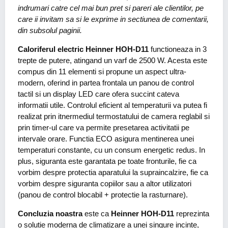
indrumari catre cel mai bun pret si pareri ale clientilor, pe
care ii invitam sa si le exprime in sectiunea de comentarii,
din subsolul paginii.
Caloriferul electric Heinner HOH-D11
functioneaza in 3
trepte de putere, atingand un varf de 2500 W. Acesta este
compus din 11 elementi si propune un aspect ultra-
modern, oferind in partea frontala un panou de control
tactil si un display LED care ofera succint cateva
informatii utile. Controlul eficient al temperaturii va putea fi
realizat prin itnermediul termostatului de camera reglabil si
prin timer-ul care va permite presetarea activitatii pe
intervale orare. Functia ECO asigura mentinerea unei
temperaturi constante, cu un consum energetic redus. In
plus, siguranta este garantata pe toate fronturile, fie ca
vorbim despre protectia aparatului la supraincalzire, fie ca
vorbim despre siguranta copiilor sau a altor utilizatori
(panou de control blocabil + protectie la rasturnare).
Concluzia noastra
este ca
Heinner HOH-D11
reprezinta
o solutie moderna de climatizare a unei singure incinte,