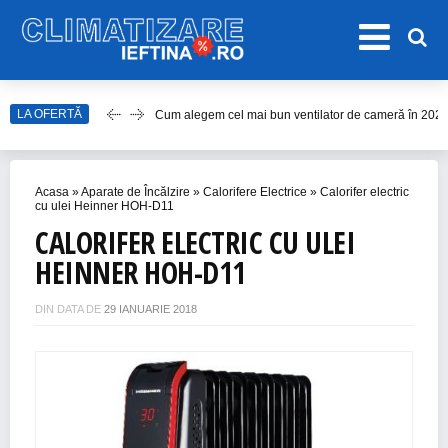
Cum alegem cel mai bun ventilator de cameră în 202
LA OFERTĂ
Care este cel mai bun model de ventilator de tavan î
Top Aparate de Aer Condiționat Ieftine pentru Vară 2
Acasa
»
Aparate de Încălzire
»
Calorifere Electrice
»
Calorifer electric
Top 10 Aparate de Aer Condiționat Portabile fără Burl
cu ulei Heinner HOH-D11
CALORIFER ELECTRIC CU ULEI
Accesorii Aer Condiționat – 15 Lucruri de Bifat Înaint
HEINNER HOH-D11
DIN DATA DE
29 IANUARIE 2018