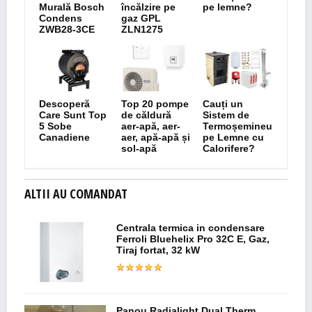
Murală Bosch
încălzire pe
pe lemne?
Condens
gaz GPL
ZWB28-3CE
ZLN1275
Descoperă
Top 20 pompe
Cauți un
Care Sunt Top
de căldură
Sistem de
5 Sobe
aer-apă, aer-
Termoșemineu
Canadiene
aer, apă-apă și
pe Lemne cu
sol-apă
Calorifere?
ALTII AU COMANDAT
Centrala termica in condensare
Ferroli Bluehelix Pro 32C E, Gaz,
Tiraj fortat, 32 kW
Panou Radialight Dual Therm