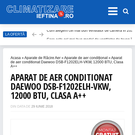
LA OFERTĂ
Care este cel mai bun model de ventilator de tavan î
Top Aparate de Aer Condiționat Ieftine pentru Vară 2
Top 10 Aparate de Aer Condiționat Portabile fără Burl
Acasa
»
Aparate de Răcire Aer
»
Aparate de aer condiționat
»
Aparat
Accesorii Aer Condiționat – 15 Lucruri de Bifat Înaint
de aer conditionat Daewoo DSB-F1202ELH-VKW, 12000 BTU, Clasa
A++
Cum alegem cel mai bun ventilator de cameră în 202
APARAT DE AER CONDITIONAT
DAEWOO DSB-F1202ELH-VKW,
12000 BTU, CLASA A++
DIN DATA DE
29 IUNIE 2018