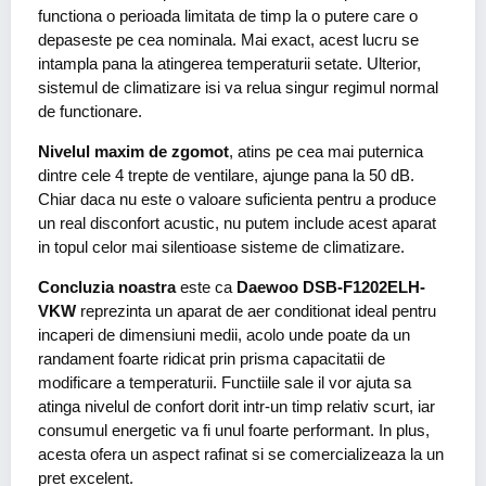
functiona o perioada limitata de timp la o putere care o
depaseste pe cea nominala. Mai exact, acest lucru se
intampla pana la atingerea temperaturii setate. Ulterior,
sistemul de climatizare isi va relua singur regimul normal
de functionare.
Nivelul maxim de zgomot
, atins pe cea mai puternica
dintre cele 4 trepte de ventilare, ajunge pana la 50 dB.
Chiar daca nu este o valoare suficienta pentru a produce
un real disconfort acustic, nu putem include acest aparat
in topul celor mai silentioase sisteme de climatizare.
Concluzia noastra
este ca
Daewoo DSB-F1202ELH-
VKW
reprezinta un aparat de aer conditionat ideal pentru
incaperi de dimensiuni medii, acolo unde poate da un
randament foarte ridicat prin prisma capacitatii de
modificare a temperaturii. Functiile sale il vor ajuta sa
atinga nivelul de confort dorit intr-un timp relativ scurt, iar
consumul energetic va fi unul foarte performant. In plus,
acesta ofera un aspect rafinat si se comercializeaza la un
pret excelent.