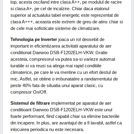
top, acesta osciland intre clasa A++, pe modulul de racire
si clasa A+, pe cel de incalzire. Chiar daca etalonul
superior al actualului tabel energetic este reprezentat de
clasa A+++, aceasta este extrem de greu de atins chiar si
de cele mai sofisticate sisteme de climatizare.
Tehnologia pe Inverter
joaca un rol deosebit de
important in eficientizarea activitatii aparatului de aer
conditionat Daewoo DSB-F1202ELH-VKW. Gratie
acesteia, compresorul va putea sa-si varieze automat
turatiile si va reusi sa atinga mai rapid conditiile
climaterice, pe care le va mentine cu un efort destul de
mic. Astfel, se obtine o imbunatatire a randamentului de
peste 40% fata de situatia unui aparat clasic, cu
compresor On/Off.
Sistemul de filtrare
implementat pe aparatul de aer
conditioant Daewoo DSB-F1202ELH-VKW este unul
foarte performant, fiind capabil chiar sa elimine bacteriile
din incapere. In plus, are avantajul de a fi lavabil, astfel ca
inlocuirea periodica nu este necesara.