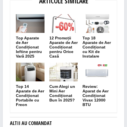
ARTICOLE SIMILARE
Top Aparate
12 Promoții
Top 18
de Aer
Aparate de Aer
Aparate de Aer
Condiționat
Condiționat
Condiționat
Ieftine pentru
pentru Orice
cu Kit de
Vară 2025
Casă
Instalare
Top 14
Cum Alegi un
Review:
Aparate de Aer
Mini Aer
Aparat de Aer
Condiționat
Condiționat
Condiționat
Portabile cu
Bun în 2025?
Vivax 12000
Freon
BTU
ALTII AU COMANDAT