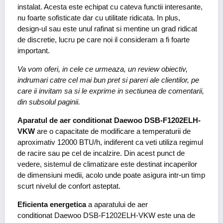
instalat. Acesta este echipat cu cateva functii interesante,
nu foarte sofisticate dar cu utilitate ridicata. In plus,
design-ul sau este unul rafinat si mentine un grad ridicat
de discretie, lucru pe care noi il consideram a fi foarte
important.
Va vom oferi, in cele ce urmeaza, un review obiectiv,
indrumari catre cel mai bun pret si pareri ale clientilor, pe
care ii invitam sa si le exprime in sectiunea de comentarii,
din subsolul paginii.
Aparatul de aer conditionat Daewoo DSB-F1202ELH-
VKW
are o capacitate de modificare a temperaturii de
aproximativ 12000 BTU/h, indiferent ca veti utiliza regimul
de racire sau pe cel de incalzire. Din acest punct de
vedere, sistemul de climatizare este destinat incaperilor
de dimensiuni medii, acolo unde poate asigura intr-un timp
scurt nivelul de confort asteptat.
Eficienta energetica
a aparatului de aer
conditionat Daewoo DSB-F1202ELH-VKW este una de