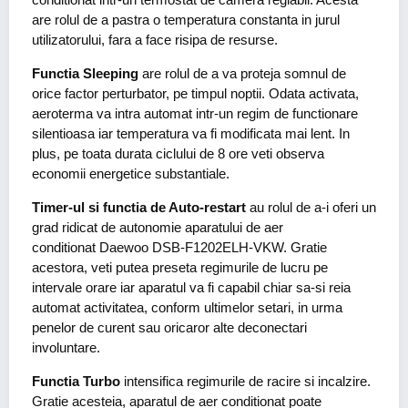
are rolul de a pastra o temperatura constanta in jurul
utilizatorului, fara a face risipa de resurse.
Functia Sleeping
are rolul de a va proteja somnul de
orice factor perturbator, pe timpul noptii. Odata activata,
aeroterma va intra automat intr-un regim de functionare
silentioasa iar temperatura va fi modificata mai lent. In
plus, pe toata durata ciclului de 8 ore veti observa
economii energetice substantiale.
Timer-ul si functia de Auto-restart
au rolul de a-i oferi un
grad ridicat de autonomie aparatului de aer
conditionat Daewoo DSB-F1202ELH-VKW. Gratie
acestora, veti putea preseta regimurile de lucru pe
intervale orare iar aparatul va fi capabil chiar sa-si reia
automat activitatea, conform ultimelor setari, in urma
penelor de curent sau oricaror alte deconectari
involuntare.
Functia Turbo
intensifica regimurile de racire si incalzire.
Gratie acesteia, aparatul de aer conditionat poate