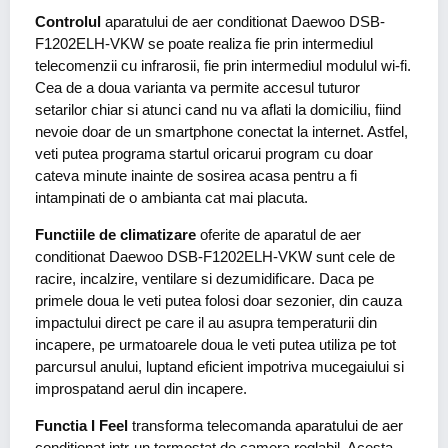
Controlul
aparatului de aer conditionat Daewoo DSB-
F1202ELH-VKW se poate realiza fie prin intermediul
telecomenzii cu infrarosii, fie prin intermediul modulul wi-fi.
Cea de a doua varianta va permite accesul tuturor
setarilor chiar si atunci cand nu va aflati la domiciliu, fiind
nevoie doar de un smartphone conectat la internet. Astfel,
veti putea programa startul oricarui program cu doar
cateva minute inainte de sosirea acasa pentru a fi
intampinati de o ambianta cat mai placuta.
Functiile de climatizare
oferite de aparatul de aer
conditionat Daewoo DSB-F1202ELH-VKW sunt cele de
racire, incalzire, ventilare si dezumidificare. Daca pe
primele doua le veti putea folosi doar sezonier, din cauza
impactului direct pe care il au asupra temperaturii din
incapere, pe urmatoarele doua le veti putea utiliza pe tot
parcursul anului, luptand eficient impotriva mucegaiului si
improspatand aerul din incapere.
Functia I Feel
transforma telecomanda aparatului de aer
conditionat intr-un termostat de camera reglabil. Acesta