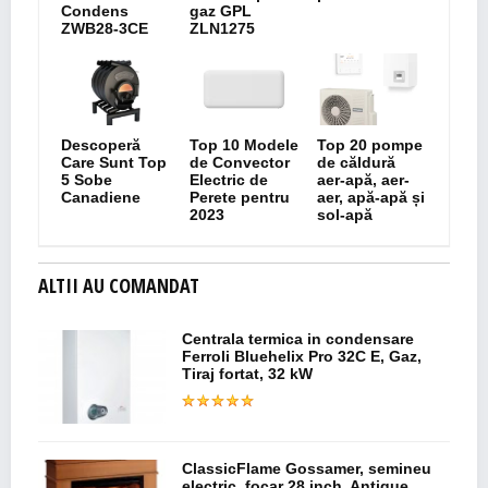
Condens
gaz GPL
ZWB28-3CE
ZLN1275
Descoperă
Top 10 Modele
Top 20 pompe
Care Sunt Top
de Convector
de căldură
5 Sobe
Electric de
aer-apă, aer-
Canadiene
Perete pentru
aer, apă-apă și
2023
sol-apă
ALTII AU COMANDAT
Centrala termica in condensare
Ferroli Bluehelix Pro 32C E, Gaz,
Tiraj fortat, 32 kW
ClassicFlame Gossamer, semineu
electric, focar 28 inch, Antique