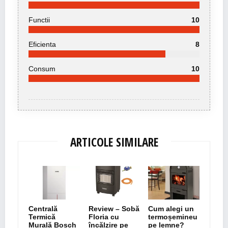
Functii
10
Eficienta
8
Consum
10
ARTICOLE SIMILARE
Centrală
Review – Sobă
Cum alegi un
Termică
Floria cu
termoșemineu
Murală Bosch
încălzire pe
pe lemne?