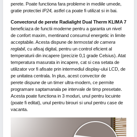
perete. Poate functiona fara probleme in mediile umede,
gratie protectiei
IP24,
astfel ca poate fi utilizat si in bai.
Convectorul de perete Radialight Dual Therm KLIMA 7
beneficiaza de functii moderne pentru a garanta un nivel
de confort maxim, mentinand consumul energetic in limite
acceptabile. Acesta dispune de
termostat de camera
reglabil
, cu afisaj digital, pentru un control eficient al
temperaturii din incapere (precizie 0,1 grade Celsius). Atat
temperatura masurata in incapere, cat si cea setata de
utilizator vor fi afisate prin intermediul display-ului LCD, de
pe unitatea centrala. In plus, acest convector de
perete dispune de un timer ultra-modern, ce permite
programare saptamanala pe intervale de timp presetate.
Acesta poate functiona in 3 moduri, unul pentru locuinte
(poate fi editat), unul pentru birouri si unul pentru case de
vacanta.