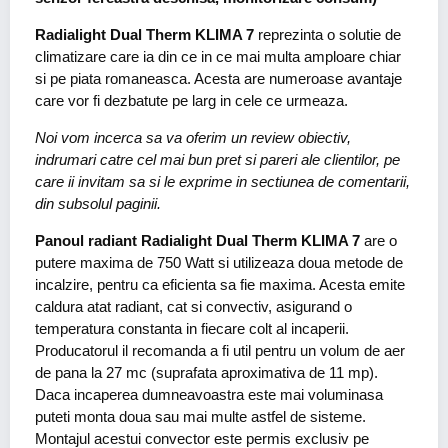
Radialight Dual Therm KLIMA 7
reprezinta o solutie de
climatizare care ia din ce in ce mai multa amploare chiar
si pe piata romaneasca. Acesta are numeroase avantaje
care vor fi dezbatute pe larg in cele ce urmeaza.
Noi vom incerca sa va oferim un review obiectiv,
indrumari catre cel mai bun pret si pareri ale clientilor, pe
care ii invitam sa si le exprime in sectiunea de comentarii,
din subsolul paginii.
Panoul radiant Radialight Dual Therm KLIMA 7
are o
putere maxima de 750 Watt si utilizeaza doua metode de
incalzire, pentru ca eficienta sa fie maxima. Acesta emite
caldura atat radiant, cat si convectiv, asigurand o
temperatura constanta in fiecare colt al incaperii.
Producatorul il recomanda a fi util pentru un volum de aer
de pana la 27 mc (suprafata aproximativa de 11 mp).
Daca incaperea dumneavoastra este mai voluminasa
puteti monta doua sau mai multe astfel de sisteme.
Montajul acestui convector este permis exclusiv pe