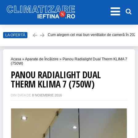
Cum alegem cel mai bun ventilator de cameră în 202
LA OFERTĂ
Care este cel mai bun model de ventilator de tavan î
Top Aparate de Aer Condiționat Ieftine pentru Vară 2
Top 10 Aparate de Aer Condiționat Portabile fără Burl
Acasa
»
Aparate de Încălzire
»
Panou Radialight Dual Therm KLIMA 7
Accesorii Aer Condiționat – 15 Lucruri de Bifat Înaint
(750W)
PANOU RADIALIGHT DUAL
THERM KLIMA 7 (750W)
DIN DATA DE
8 NOIEMBRIE 2016