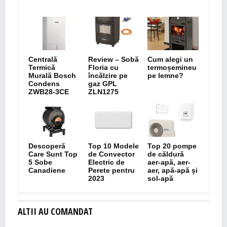
Centrală
Review – Sobă
Cum alegi un
Termică
Floria cu
termoșemineu
Murală Bosch
încălzire pe
pe lemne?
Condens
gaz GPL
ZWB28-3CE
ZLN1275
Descoperă
Top 10 Modele
Top 20 pompe
Care Sunt Top
de Convector
de căldură
5 Sobe
Electric de
aer-apă, aer-
Canadiene
Perete pentru
aer, apă-apă și
2023
sol-apă
ALTII AU COMANDAT