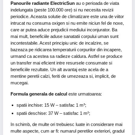
Panourile radiante ElectricSun
au o perioada de viata
indelungata (peste 100.000 ore) si nu necesita revizii
periodice. Aceasta solutie de climatizare este una de viitor
intrucat nu consuma oxigen si nu emite niciun fel de noxe,
care ar putea aduce prejudicii mediului inconjurator. Ba
mai mult, beneficiile aduse sanatatii corpului uman sunt
incontestabile. Acest principiu unic de incalzire, se
bazeaza pe ridicarea temperaturii corpurilor din incapere,
urmand ca acestea sa radieze caldura. Astfel se produce
un transfer mai eficient intre resursele consumate si
beneficiile rezultate. Un alt avantaj este acela de a
mentine peretii calzi, feriti de umezeaza si, implicit, de
mucegai.
Formula generala de calcul
este urmatoarea:
spatii inchise: 15 W – satisfac 1 m³;
spatii deschise: 37 W – satisfac 1 m²;
In schimb, de multe ori trebuiesc luate in considerare mai
multe aspecte, cum ar fi: numarul peretilor exteriori, gradul