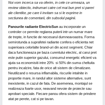
Noi vom incerca sa va oferim, in cele ce urmeaza, un
review obiectiv, indrumari catre cel mai bun pret si pareri
ale clientilor, pe care ii invitam sa si le exprime in
sectiunea de comentarii, din subsolul paginii.
Panourile radiante ElectricSun
au incorporate un
controler ce permite reglarea puterii intr-un numar mare
de trepte, in functie de necesarul dumneavoastra. Forma
semirotunda a suprafetei radiante confera o eficienta net
superioara celorlalte brand-uri din acest segment. Chiar
daca functioneaza pe baza curentului electric, al carui pret
este putin superior gazului, consumul energetic eficient va
ajuta sa economisiti intre 20% si 50% din suma cheltuita
pentru incalzire, fata de orice alt sistem de climatizare.
Neutilizand o resursa inflamabila, riscurile intalnite in
proportie mare, in randul altor sisteme alternative, sunt
inexistente, in cazul de fata. De asemenea, montajul se
realizeaza foarte usor, neavand nevoie de proiecte sau
aprobari speciale. Fiecare panou ofera sistem de prindere
atat pe perete, cat si pe tavan.