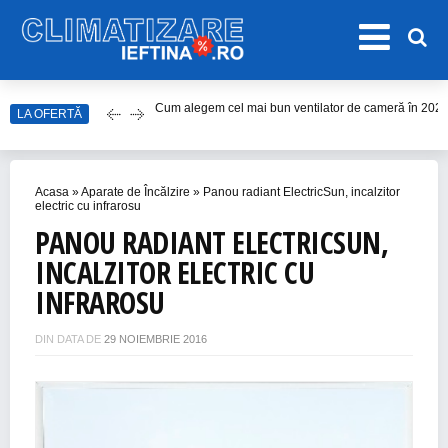
Cum alegem cel mai bun ventilator de cameră în 202
LA OFERTĂ
Care este cel mai bun model de ventilator de tavan î
Top Aparate de Aer Condiționat Ieftine pentru Vară 2
Top 10 Aparate de Aer Condiționat Portabile fără Burl
Acasa
»
Aparate de Încălzire
»
Panou radiant ElectricSun, incalzitor
Accesorii Aer Condiționat – 15 Lucruri de Bifat Înaint
electric cu infrarosu
PANOU RADIANT ELECTRICSUN,
INCALZITOR ELECTRIC CU
INFRAROSU
DIN DATA DE
29 NOIEMBRIE 2016