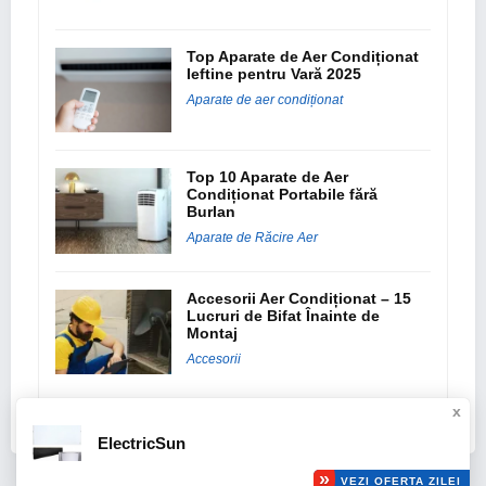
Top Aparate de Aer Condiționat
Ieftine pentru Vară 2025
Aparate de aer condiționat
Top 10 Aparate de Aer
Condiționat Portabile fără
Burlan
Aparate de Răcire Aer
Accesorii Aer Condiționat – 15
Lucruri de Bifat Înainte de
Montaj
Accesorii
x
ElectricSun
© 2016 ClimatizareIeftina.ro. Toate drepturile rezervate.
VEZI OFERTA ZILEI