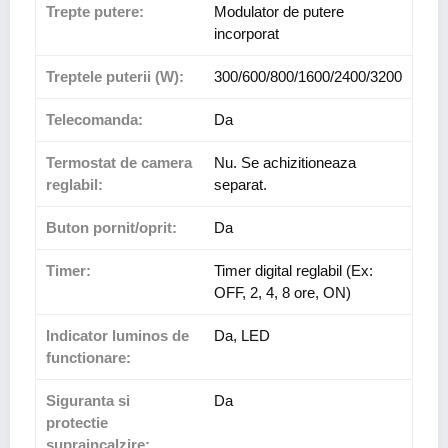
Trepte putere:
Modulator de putere
incorporat
Treptele puterii (W):
300/600/800/1600/2400/3200
Telecomanda:
Da
Termostat de camera
Nu. Se achizitioneaza
reglabil:
separat.
Buton pornit/oprit:
Da
Timer:
Timer digital reglabil (Ex:
OFF, 2, 4, 8 ore, ON)
Indicator luminos de
Da, LED
functionare:
Siguranta si
Da
protectie
supraincalzire: