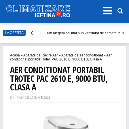
Cum alegem cel mai bun ventilator de cameră în 202
LA OFERTĂ
Care este cel mai bun model de ventilator de tavan î
Top Aparate de Aer Condiționat Ieftine pentru Vară 2
Top 10 Aparate de Aer Condiționat Portabile fără Burl
Acasa
»
Aparate de Răcire Aer
»
Aparate de aer condiționat
»
Aer
conditionat portabil Trotec PAC 2610 E, 9000 BTU, Clasa A
Accesorii Aer Condiționat – 15 Lucruri de Bifat Înaint
AER CONDITIONAT PORTABIL
TROTEC PAC 2610 E, 9000 BTU,
CLASA A
DIN DATA DE
19 IUNIE 2017