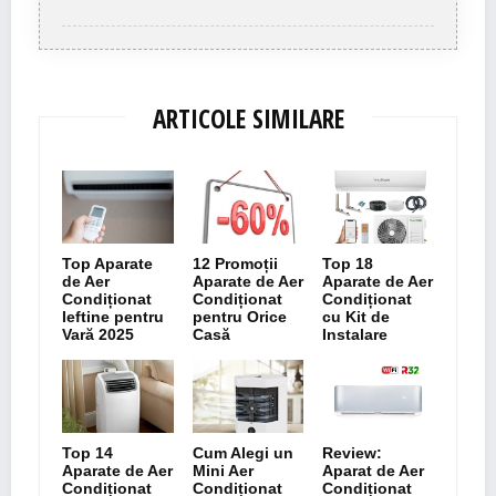
ARTICOLE SIMILARE
Top Aparate
12 Promoții
Top 18
de Aer
Aparate de Aer
Aparate de Aer
Condiționat
Condiționat
Condiționat
Ieftine pentru
pentru Orice
cu Kit de
Vară 2025
Casă
Instalare
Top 14
Cum Alegi un
Review:
Aparate de Aer
Mini Aer
Aparat de Aer
Condiționat
Condiționat
Condiționat