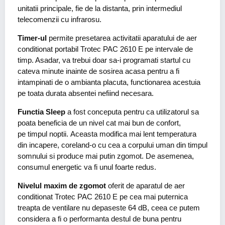
unitatii principale, fie de la distanta, prin intermediul
telecomenzii cu infrarosu.
Timer-ul
permite presetarea activitatii aparatului de aer
conditionat portabil Trotec PAC 2610 E pe intervale de
timp. Asadar, va trebui doar sa-i programati startul cu
cateva minute inainte de sosirea acasa pentru a fi
intampinati de o ambianta placuta, functionarea acestuia
pe toata durata absentei nefiind necesara.
Functia Sleep
a fost conceputa pentru ca utilizatorul sa
poata beneficia de un nivel cat mai bun de confort,
pe timpul noptii. Aceasta modifica mai lent temperatura
din incapere, coreland-o cu cea a corpului uman din timpul
somnului si produce mai putin zgomot. De asemenea,
consumul energetic va fi unul foarte redus.
Nivelul maxim de zgomot
oferit de aparatul de aer
conditionat Trotec PAC 2610 E pe cea mai puternica
treapta de ventilare nu depaseste 64 dB, ceea ce putem
considera a fi o performanta destul de buna pentru