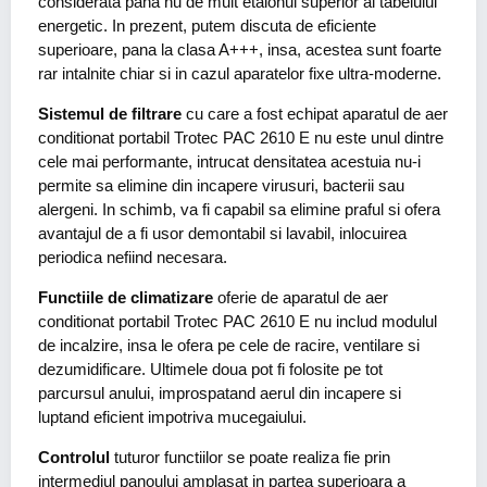
considerata pana nu de mult etalonul superior al tabelului
energetic. In prezent, putem discuta de eficiente
superioare, pana la clasa A+++, insa, acestea sunt foarte
rar intalnite chiar si in cazul aparatelor fixe ultra-moderne.
Sistemul de filtrare
cu care a fost echipat aparatul de aer
conditionat portabil Trotec PAC 2610 E nu este unul dintre
cele mai performante, intrucat densitatea acestuia nu-i
permite sa elimine din incapere virusuri, bacterii sau
alergeni. In schimb, va fi capabil sa elimine praful si ofera
avantajul de a fi usor demontabil si lavabil, inlocuirea
periodica nefiind necesara.
Functiile de climatizare
oferie de aparatul de aer
conditionat portabil Trotec PAC 2610 E nu includ modulul
de incalzire, insa le ofera pe cele de racire, ventilare si
dezumidificare. Ultimele doua pot fi folosite pe tot
parcursul anului, improspatand aerul din incapere si
luptand eficient impotriva mucegaiului.
Controlul
tuturor functiilor se poate realiza fie prin
intermediul panoului amplasat in partea superioara a