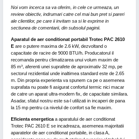
Noi vom incerca sa va oferim, in cele ce urmeaza, un
review obiectiv, indrumari catre cel mai bun pret si pareri
ale clientilor, pe care ii invitam sa si le exprime in
sectiunea de comentarii, din subsolul paginii.
Aparatul de aer conditionat portabil Trotec PAC 2610
E
are o putere maxima de 2.6 kW, dezvoltand o
capacitate de racire de 9000 BTU/h. Producatorul il
recomanda pentru climatizarea unui volum maxim de
85 m³, aferenti unei suprafete de aproximativ 32 mp, pe
sectorul rezidential unde inaltimea standard este de 2.65
m. Din propria experienta va spunem ca pe o asemenea
suprafata nu poate fi asigurat confortul termic nici macar
de catre un aparat ultra-modern fix, de capacitate similara.
Asadar, sfatul nostru este sa-l utilizati in incaperi de pana
la 15 mp pentru ca nivelul de confort sa fie maxim.
Eficienta energetica
a aparatului de aer conditionat
Trotec PAC 2610 E se incadreaza, asemenea majoritatii
aparatelor de aer conditionat portabile, in clasa A,