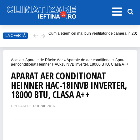
LA OFERTĂ
Care este cel mai bun model de ventilator de tavan î
Top Aparate de Aer Condiționat Ieftine pentru Vară 2
Top 10 Aparate de Aer Condiționat Portabile fără Burl
Acasa
»
Aparate de Răcire Aer
»
Aparate de aer condiționat
»
Aparat
Accesorii Aer Condiționat – 15 Lucruri de Bifat Înaint
aer conditionat Heinner HAC-18INVB Inverter, 18000 BTU, Clasa A++
APARAT AER CONDITIONAT
Cum alegem cel mai bun ventilator de cameră în 202
HEINNER HAC-18INVB INVERTER,
18000 BTU, CLASA A++
DIN DATA DE
13 IUNIE 2016