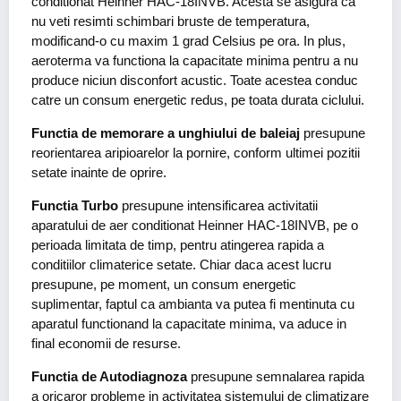
conditionat Heinner HAC-18INVB. Acesta se asigura ca
nu veti resimti schimbari bruste de temperatura,
modificand-o cu maxim 1 grad Celsius pe ora. In plus,
aeroterma va functiona la capacitate minima pentru a nu
produce niciun disconfort acustic. Toate acestea conduc
catre un consum energetic redus, pe toata durata ciclului.
Functia de memorare a unghiului de baleiaj
presupune
reorientarea aripioarelor la pornire, conform ultimei pozitii
setate inainte de oprire.
Functia Turbo
presupune intensificarea activitatii
aparatului de aer conditionat Heinner HAC-18INVB, pe o
perioada limitata de timp, pentru atingerea rapida a
conditiilor climaterice setate. Chiar daca acest lucru
presupune, pe moment, un consum energetic
suplimentar, faptul ca ambianta va putea fi mentinuta cu
aparatul functionand la capacitate minima, va aduce in
final economii de resurse.
Functia de Autodiagnoza
presupune semnalarea rapida
a oricaror probleme in activitatea sistemului de climatizare