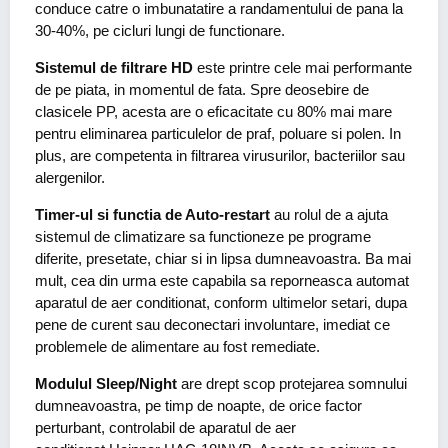
conduce catre o imbunatatire a randamentului de pana la
30-40%, pe cicluri lungi de functionare.
Sistemul de filtrare HD
este printre cele mai performante
de pe piata, in momentul de fata. Spre deosebire de
clasicele PP, acesta are o eficacitate cu 80% mai mare
pentru eliminarea particulelor de praf, poluare si polen. In
plus, are competenta in filtrarea virusurilor, bacteriilor sau
alergenilor.
Timer-ul si functia de Auto-restart
au rolul de a ajuta
sistemul de climatizare sa functioneze pe programe
diferite, presetate, chiar si in lipsa dumneavoastra. Ba mai
mult, cea din urma este capabila sa reporneasca automat
aparatul de aer conditionat, conform ultimelor setari, dupa
pene de curent sau deconectari involuntare, imediat ce
problemele de alimentare au fost remediate.
Modulul Sleep/Night
are drept scop protejarea somnului
dumneavoastra, pe timp de noapte, de orice factor
perturbant, controlabil de aparatul de aer