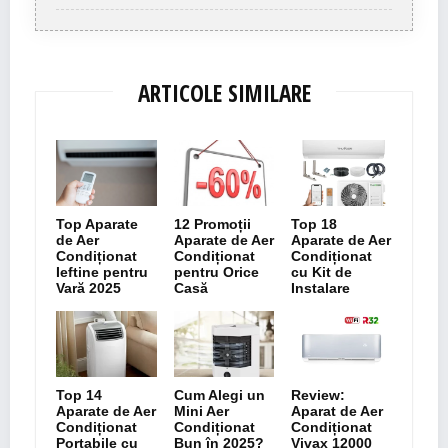
ARTICOLE SIMILARE
Top Aparate
12 Promoții
Top 18
de Aer
Aparate de Aer
Aparate de Aer
Condiționat
Condiționat
Condiționat
Ieftine pentru
pentru Orice
cu Kit de
Vară 2025
Casă
Instalare
Top 14
Cum Alegi un
Review:
Aparate de Aer
Mini Aer
Aparat de Aer
Condiționat
Condiționat
Condiționat
Portabile cu
Bun în 2025?
Vivax 12000