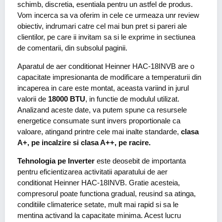
schimb, discretia, esentiala pentru un astfel de produs.
Vom incerca sa va oferim in cele ce urmeaza unr review
obiectiv, indrumari catre cel mai bun pret si pareri ale
clientilor, pe care ii invitam sa si le exprime in sectiunea
de comentarii, din subsolul paginii.
Aparatul de aer conditionat Heinner HAC-18INVB are o
capacitate impresionanta de modificare a temperaturii din
incaperea in care este montat, aceasta variind in jurul
valorii de
18000 BTU
, in functie de modulul utilizat.
Analizand aceste date, va putem spune ca resursele
energetice consumate sunt invers proportionale ca
valoare, atingand printre cele mai inalte standarde,
clasa
A+, pe incalzire si clasa A++, pe racire.
Tehnologia pe Inverter
este deosebit de importanta
pentru eficientizarea activitatii aparatului de aer
conditionat Heinner HAC-18INVB. Gratie acesteia,
compresorul poate functiona gradual, reusind sa atinga,
conditiile climaterice setate, mult mai rapid si sa le
mentina activand la capacitate minima. Acest lucru