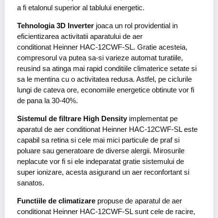
a fi etalonul superior al tablului energetic.
Tehnologia 3D Inverter
joaca un rol providential in
eficientizarea activitatii aparatului de aer
conditionat Heinner HAC-12CWF-SL. Gratie acesteia,
compresorul va putea sa-si varieze automat turatiile,
reusind sa atinga mai rapid conditiile climaterice setate si
sa le mentina cu o activitatea redusa. Astfel, pe ciclurile
lungi de cateva ore, economiile energetice obtinute vor fi
de pana la 30-40%.
Sistemul de filtrare High Density
implementat pe
aparatul de aer conditionat Heinner HAC-12CWF-SL este
capabil sa retina si cele mai mici particule de praf si
poluare sau generatoare de diverse alergii. Mirosurile
neplacute vor fi si ele indeparatat gratie sistemului de
super ionizare, acesta asigurand un aer reconfortant si
sanatos.
Functiile de climatizare
propuse de aparatul de aer
conditionat Heinner HAC-12CWF-SL sunt cele de racire,