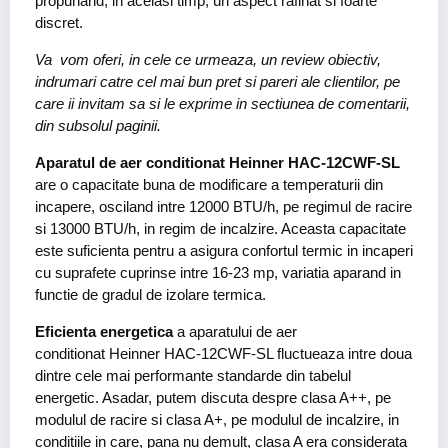
propunand, in acelasi timp, un aspect rafinat si foarte
discret.
Va vom oferi, in cele ce urmeaza, un review obiectiv,
indrumari catre cel mai bun pret si pareri ale clientilor, pe
care ii invitam sa si le exprime in sectiunea de comentarii,
din subsolul paginii.
Aparatul de aer conditionat Heinner HAC-12CWF-SL
are o capacitate buna de modificare a temperaturii din
incapere, osciland intre 12000 BTU/h, pe regimul de racire
si 13000 BTU/h, in regim de incalzire. Aceasta capacitate
este suficienta pentru a asigura confortul termic in incaperi
cu suprafete cuprinse intre 16-23 mp, variatia aparand in
functie de gradul de izolare termica.
Eficienta energetica
a aparatului de aer
conditionat Heinner HAC-12CWF-SL fluctueaza intre doua
dintre cele mai performante standarde din tabelul
energetic. Asadar, putem discuta despre clasa A++, pe
modulul de racire si clasa A+, pe modulul de incalzire, in
conditiile in care, pana nu demult, clasa A era considerata