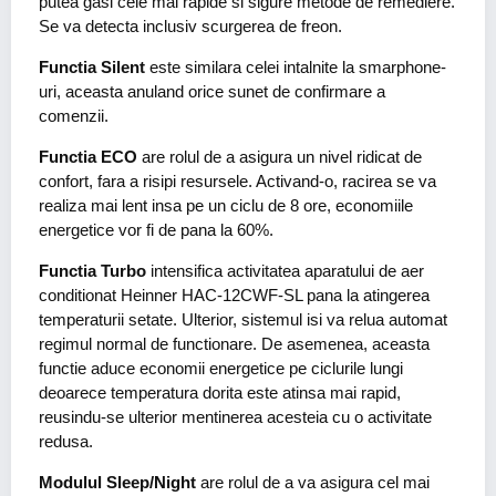
putea gasi cele mai rapide si sigure metode de remediere.
Se va detecta inclusiv scurgerea de freon.
Functia Silent
este similara celei intalnite la smarphone-
uri, aceasta anuland orice sunet de confirmare a
comenzii.
Functia ECO
are rolul de a asigura un nivel ridicat de
confort, fara a risipi resursele. Activand-o, racirea se va
realiza mai lent insa pe un ciclu de 8 ore, economiile
energetice vor fi de pana la 60%.
Functia Turbo
intensifica activitatea aparatului de aer
conditionat Heinner HAC-12CWF-SL pana la atingerea
temperaturii setate. Ulterior, sistemul isi va relua automat
regimul normal de functionare. De asemenea, aceasta
functie aduce economii energetice pe ciclurile lungi
deoarece temperatura dorita este atinsa mai rapid,
reusindu-se ulterior mentinerea acesteia cu o activitate
redusa.
Modulul Sleep/Night
are rolul de a va asigura cel mai