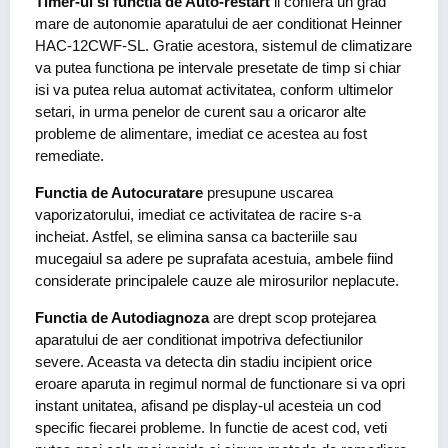
Timer-ul si functia de Auto-restart
ii confera un grad
mare de autonomie aparatului de aer conditionat Heinner
HAC-12CWF-SL. Gratie acestora, sistemul de climatizare
va putea functiona pe intervale presetate de timp si chiar
isi va putea relua automat activitatea, conform ultimelor
setari, in urma penelor de curent sau a oricaror alte
probleme de alimentare, imediat ce acestea au fost
remediate.
Functia de Autocuratare
presupune uscarea
vaporizatorului, imediat ce activitatea de racire s-a
incheiat. Astfel, se elimina sansa ca bacteriile sau
mucegaiul sa adere pe suprafata acestuia, ambele fiind
considerate principalele cauze ale mirosurilor neplacute.
Functia de Autodiagnoza
are drept scop protejarea
aparatului de aer conditionat impotriva defectiunilor
severe. Aceasta va detecta din stadiu incipient orice
eroare aparuta in regimul normal de functionare si va opri
instant unitatea, afisand pe display-ul acesteia un cod
specific fiecarei probleme. In functie de acest cod, veti