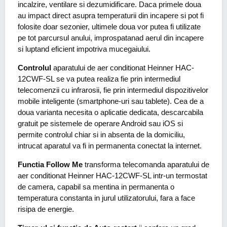
incalzire, ventilare si dezumidificare. Daca primele doua
au impact direct asupra temperaturii din incapere si pot fi
folosite doar sezonier, ultimele doua vor putea fi utilizate
pe tot parcursul anului, improspatanad aerul din incapere
si luptand eficient impotriva mucegaiului.
Controlul
aparatului de aer conditionat Heinner HAC-
12CWF-SL se va putea realiza fie prin intermediul
telecomenzii cu infrarosii, fie prin intermediul dispozitivelor
mobile inteligente (smartphone-uri sau tablete). Cea de a
doua varianta necesita o aplicatie dedicata, descarcabila
gratuit pe sistemele de operare Android sau iOS si
permite controlul chiar si in absenta de la domiciliu,
intrucat aparatul va fi in permanenta conectat la internet.
Functia Follow Me
transforma telecomanda aparatului de
aer conditionat Heinner HAC-12CWF-SL intr-un termostat
de camera, capabil sa mentina in permanenta o
temperatura constanta in jurul utilizatorului, fara a face
risipa de energie.