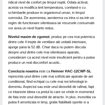
ridicat nivel de confort pe timpul noptii. Odata activat,
acesta va modifica lent temperatura, coreland-o cu
schimbarile produse in organismul uman, in timpul
somnului. De asemenea, aeroterma va intra si ea intr-un
regim de functionare silentioasa iar resursele consumate
vor avea un nivel foarte redus.
Nivelul maxim de zgomot
, produs pe cea mai puternica
dintre cele 4 trepte de ventilare ale unitatii interioare,
ajunge pana la 52 dB. Chiar daca nu putem discuta
despre unul dintre cele mai silentioase aparate,
consideram ca acest nivel este insuficient pentru a putea
produce un real disconfort acustic.
Concluzia noastra
este ca
Heinner HAC-12CWF-SL
reprezinta unul dintre cele mai sofisticate aparate de aer
conditionat, fiind echipat cu cele mai noi tehnologii in
domeniu. Aspectul sau este unul deosebit de rafinat, fapt
ce intareste ideea ca pretul la care se vinde in momentul
de fata este unul deosebit de atractiv. In plus, investitia va
putea fi amortizata in timp, gratie fiabilitatii sporite si a