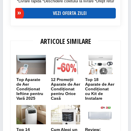
*Livrare rapida *Deschidere coletului la livrare *Drept retur
VEZI OFERTA ZILEI
ARTICOLE SIMILARE
Top Aparate
12 Promoții
Top 18
de Aer
Aparate de Aer
Aparate de Aer
Condiționat
Condiționat
Condiționat
Ieftine pentru
pentru Orice
cu Kit de
Vară 2025
Casă
Instalare
Top 14
Cum Alegi un
Review: