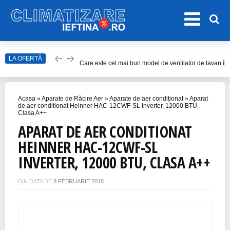
LA OFERTĂ
Care este cel mai bun model de ventilator de tavan î
Top Aparate de Aer Condiționat Ieftine pentru Vară 2
Top 10 Aparate de Aer Condiționat Portabile fără Burl
Acasa
»
Aparate de Răcire Aer
»
Aparate de aer condiționat
»
Aparat
Accesorii Aer Condiționat – 15 Lucruri de Bifat Înaint
de aer conditionat Heinner HAC-12CWF-SL Inverter, 12000 BTU,
Clasa A++
Cum alegem cel mai bun ventilator de cameră în 202
APARAT DE AER CONDITIONAT
HEINNER HAC-12CWF-SL
INVERTER, 12000 BTU, CLASA A++
DIN DATA DE
8 FEBRUARIE 2018