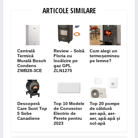
ARTICOLE SIMILARE
Centrală
Review – Sobă
Cum alegi un
Termică
Floria cu
termoșemineu
Murală Bosch
încălzire pe
pe lemne?
Condens
gaz GPL
ZWB28-3CE
ZLN1275
Descoperă
Top 10 Modele
Top 20 pompe
Care Sunt Top
de Convector
de căldură
5 Sobe
Electric de
aer-apă, aer-
Canadiene
Perete pentru
aer, apă-apă și
2023
sol-apă