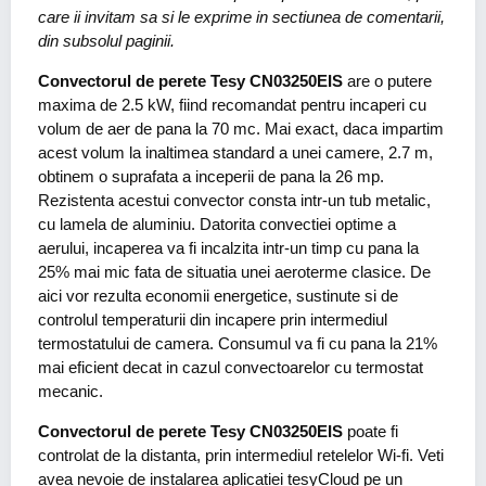
care ii invitam sa si le exprime in sectiunea de comentarii,
din subsolul paginii.
Convectorul de perete Tesy CN03250EIS
are o putere
maxima de 2.5 kW, fiind recomandat pentru incaperi cu
volum de aer de pana la 70 mc. Mai exact, daca impartim
acest volum la inaltimea standard a unei camere, 2.7 m,
obtinem o suprafata a inceperii de pana la 26 mp.
Rezistenta acestui convector consta intr-un tub metalic,
cu lamela de aluminiu. Datorita convectiei optime a
aerului, incaperea va fi incalzita intr-un timp cu pana la
25% mai mic fata de situatia unei aeroterme clasice. De
aici vor rezulta economii energetice, sustinute si de
controlul temperaturii din incapere prin intermediul
termostatului de camera. Consumul va fi cu pana la 21%
mai eficient decat in cazul convectoarelor cu termostat
mecanic.
Convectorul de perete Tesy CN03250EIS
poate fi
controlat de la distanta, prin intermediul retelelor Wi-fi. Veti
avea nevoie de instalarea aplicatiei tesyCloud pe un