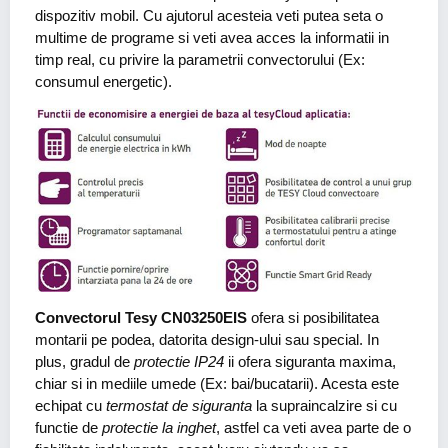
dispozitiv mobil. Cu ajutorul acesteia veti putea seta o
multime de programe si veti avea acces la informatii in
timp real, cu privire la parametrii convectorului (Ex:
consumul energetic).
Convectorul Tesy CN03250EIS
ofera si posibilitatea
montarii pe podea, datorita design-ului sau special. In
plus, gradul de
protectie IP24
ii ofera siguranta maxima,
chiar si in mediile umede (Ex: bai/bucatarii). Acesta este
echipat cu
termostat de siguranta
la supraincalzire si cu
functie de
protectie la inghet
, astfel ca veti avea parte de o