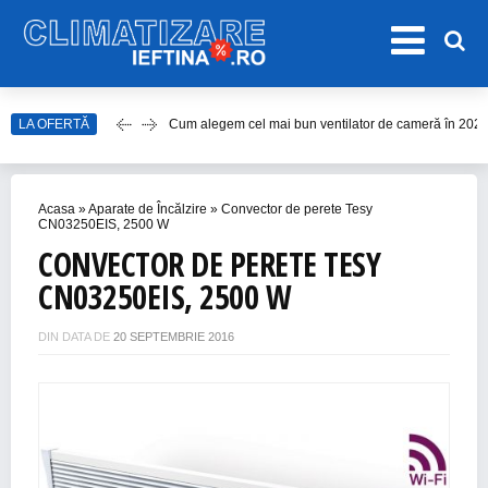
Cum alegem cel mai bun ventilator de cameră în 202
LA OFERTĂ
Care este cel mai bun model de ventilator de tavan î
Top Aparate de Aer Condiționat Ieftine pentru Vară 2
Top 10 Aparate de Aer Condiționat Portabile fără Burl
Acasa
»
Aparate de Încălzire
»
Convector de perete Tesy
CN03250EIS, 2500 W
Accesorii Aer Condiționat – 15 Lucruri de Bifat Înaint
CONVECTOR DE PERETE TESY
CN03250EIS, 2500 W
DIN DATA DE
20 SEPTEMBRIE 2016