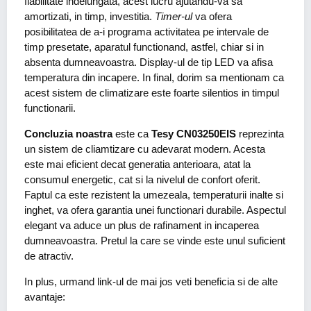
fiabilitate indelungata, acest lucru ajutandu-va sa
amortizati, in timp, investitia.
Timer-ul
va ofera
posibilitatea de a-i programa activitatea pe intervale de
timp presetate, aparatul functionand, astfel, chiar si in
absenta dumneavoastra. Display-ul de tip LED va afisa
temperatura din incapere. In final, dorim sa mentionam ca
acest sistem de climatizare este foarte silentios in timpul
functionarii.
Concluzia noastra
este ca
Tesy CN03250EIS
reprezinta
un sistem de cliamtizare cu adevarat modern. Acesta
este mai eficient decat generatia anterioara, atat la
consumul energetic, cat si la nivelul de confort oferit.
Faptul ca este rezistent la umezeala, temperaturii inalte si
inghet, va ofera garantia unei functionari durabile. Aspectul
elegant va aduce un plus de rafinament in incaperea
dumneavoastra. Pretul la care se vinde este unul suficient
de atractiv.
In plus, urmand link-ul de mai jos veti beneficia si de alte
avantaje: