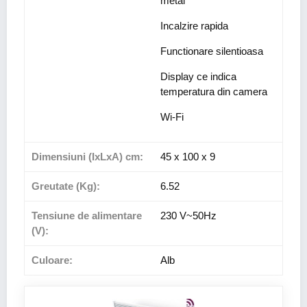
metal
Incalzire rapida
Functionare silentioasa
Display ce indica
temperatura din camera
Wi-Fi
Dimensiuni (IxLxA) cm:
45 x 100 x 9
Greutate (Kg):
6.52
Tensiune de alimentare
230 V~50Hz
(V):
Culoare:
Alb