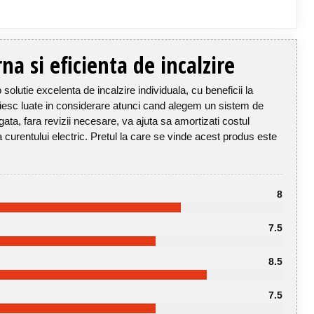
a si eficienta de incalzire
lutie excelenta de incalzire individuala, cu beneficii la
buiesc luate in considerare atunci cand alegem un sistem de
ngata, fara revizii necesare, va ajuta sa amortizati costul
a curentului electric. Pretul la care se vinde acest produs este
8
7.5
8.5
7.5