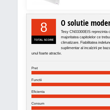
O solutie modern
8
Tesy CN03300EIS reprezinta o so
majoritatea capitolelor ce tre
TOTAL SCORE
climatizare. Fiabilitatea indelu
suplimentar al incalzirii pe baz
unul foarte atractiv.
Pret
Functii
Eficienta
Consum