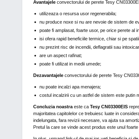
Avantajele
convectorului de perete Tesy CN03300E
utilizeaza o resursa usor regenerabila;
nu produce noxe si nu are nevoie de sistem de e
poate fi amplasat, foarte usor, pe orice perete al i
isi ofera rapid beneficiile termice, chiar si pe spati
nu prezint risc de incendii, deflagratii sau intoxicar
are un aspect rafinat;
poate fi utilizat in medii umede;
Dezavantajele
convectorului de perete Tesy CN033
nu poate incalzi apa menajera;
costul incalzirii cu un astfel de sistem este putin 
Concluzia noastra
este ca
Tesy CN03300EIS
repre
majoritatea capitolelor ce trebuiesc luate in conside
indelungata, fara revizii necesare, va ajuta sa amortiz
Pretul la care se vinde acest produs este unul foarte 
In plus, urmand link-ul de mai jos veti beneficia si de