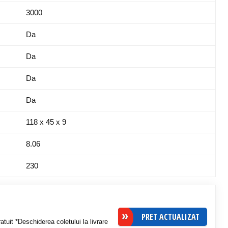
3000
Da
Da
Da
Da
118 x 45 x 9
8.06
230
PRET ACTUALIZAT
atuit *Deschiderea coletului la livrare