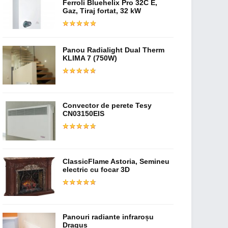
Ferroli Bluehelix Pro 32C E,
Gaz, Tiraj fortat, 32 kW
Panou Radialight Dual Therm
KLIMA 7 (750W)
Convector de perete Tesy
CN03150EIS
ClassicFlame Astoria, Semineu
electric cu focar 3D
Panouri radiante infraroșu
Dragus