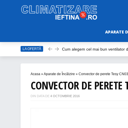
APARATE D
Cum alegem cel mai bun ventilator
LA OFERTĂ
Care este cel mai bun model de vent
Top Aparate de Aer Condiționat Ieft
Top 10 Aparate de Aer Condiționat Po
Acasa
»
Aparate de Încălzire
»
Convector de perete Tesy CN0
Accesorii Aer Condiționat – 15 Lucru
CONVECTOR DE PERETE T
DIN DATA DE
4 OCTOMBRIE 2016