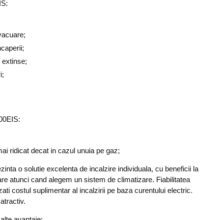
IS:
vacuare;
ncaperii;
i extinse;
i;
00EIS:
mai ridicat decat in cazul unuia pe gaz;
zinta o solutie excelenta de incalzire individuala, cu beneficii la
rare atunci cand alegem un sistem de climatizare. Fiabilitatea
ati costul suplimentar al incalzirii pe baza curentului electric.
atractiv.
 alte avantaje: