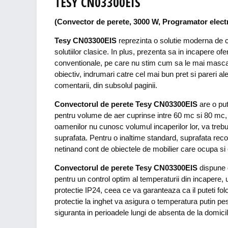
TESY CN03300EIS
(Convector de perete, 3000 W, Programator electro
Tesy CN03300EIS
reprezinta o solutie moderna de c
solutiilor clasice. In plus, prezenta sa in incapere o
conventionale, pe care nu stim cum sa le mai masca
obiectiv, indrumari catre cel mai bun pret si pareri ale
comentarii, din subsolul paginii.
Convectorul de perete Tesy CN03300EIS
are o pu
pentru volume de aer cuprinse intre 60 mc si 80 mc, 
oamenilor nu cunosc volumul incaperilor lor, va trebui 
suprafata. Pentru o inaltime standard, suprafata rec
netinand cont de obiectele de mobilier care ocupa si e
Convectorul de perete Tesy CN03300EIS
dispune d
pentru un control optim al temperaturii din incapere
protectie IP24, ceea ce va garanteaza ca il puteti fol
protectie la inghet va asigura o temperatura putin pes
siguranta in perioadele lungi de absenta de la domicili