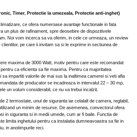
nic, Timer, Protectie la umezeala, Protectie anti-inghet)
limatizare, ce ofera numeroase avantaje functionale in fata
fera un plus de rafinament, spre deosebire de dispozitivele
m. Noi vom incerca sa va oferim, in cele ce urmeaza, un review
 clientilor, pe care ii invitam sa si le exprime in sectiunea de
tere maxima de 3000 Watt, motiv pentru care este recomandat
pentru ca eficienta sa fie maxima. Pentru ca majoritatea
sa impartiti valorile de mai sus la inaltimea camerei si veti afla
omandata de producator se incadreaza in intervalul 22 – 30 mp,
le un volum considerabil, ce nu va trebui incalzit.
e 2 termostate, unul de siguranta iar celalalt de camera, reglabil,
, utilizand un minim de resurse. De asemenea, convectorul ofera
osi in siguranta si in medii umede, cum ar fi baile. Functia de
te limita inghetului pentru ca instalatia dumneavoastra sa fie in
u, in anotimpurile reci.