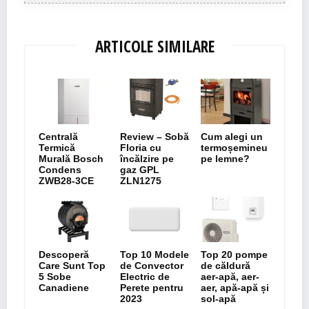
ARTICOLE SIMILARE
Centrală
Review – Sobă
Cum alegi un
Termică
Floria cu
termoșemineu
Murală Bosch
încălzire pe
pe lemne?
Condens
gaz GPL
ZWB28-3CE
ZLN1275
Descoperă
Top 10 Modele
Top 20 pompe
Care Sunt Top
de Convector
de căldură
5 Sobe
Electric de
aer-apă, aer-
Canadiene
Perete pentru
aer, apă-apă și
2023
sol-apă