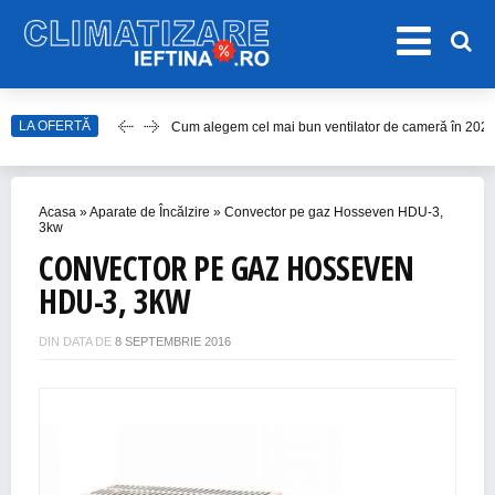
Cum alegem cel mai bun ventilator de cameră în 202
LA OFERTĂ
Care este cel mai bun model de ventilator de tavan î
Top Aparate de Aer Condiționat Ieftine pentru Vară 2
Top 10 Aparate de Aer Condiționat Portabile fără Burl
Acasa
»
Aparate de Încălzire
»
Convector pe gaz Hosseven HDU-3,
3kw
Accesorii Aer Condiționat – 15 Lucruri de Bifat Înaint
CONVECTOR PE GAZ HOSSEVEN
HDU-3, 3KW
DIN DATA DE
8 SEPTEMBRIE 2016