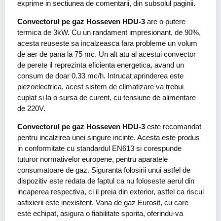
exprime in sectiunea de comentarii, din subsolul paginii.
Convectorul pe gaz Hosseven HDU-3
are o putere
termica de 3kW. Cu un randament impresionant, de 90%,
acesta reuseste sa incalzeasca fara probleme un volum
de aer de pana la 75 mc. Un alt atu al acestui convector
de perete il reprezinta eficienta energetica, avand un
consum de doar 0.33 mc/h. Intrucat aprinderea este
piezoelectrica, acest sistem de climatizare va trebui
cuplat si la o sursa de curent, cu tensiune de alimentare
de 220V.
Convectorul pe gaz Hosseven HDU-3
este recomandat
pentru incalzirea unei singure incinte. Acesta este produs
in conformitate cu standardul EN613 si corespunde
tuturor normativelor europene, pentru aparatele
consumatoare de gaz. Siguranta folosirii unui astfel de
dispozitiv este redata de faptul ca nu foloseste aerul din
incaperea respectiva, ci il preia din exterior, astfel ca riscul
asfixierii este inexistent. Vana de gaz Eurosit, cu care
este echipat, asigura o fiabilitate sporita, oferindu-va