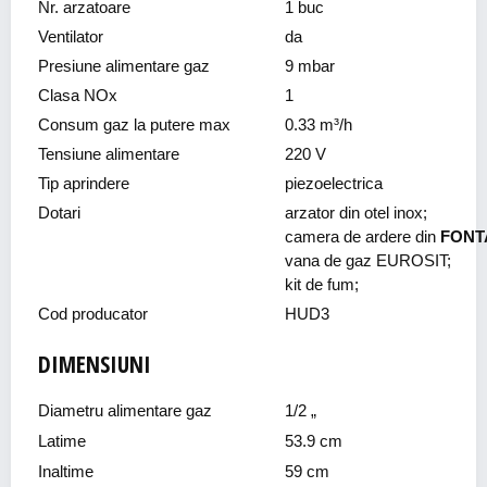
Nr. arzatoare
1 buc
Ventilator
da
Presiune alimentare gaz
9 mbar
Clasa NOx
1
Consum gaz la putere max
0.33 m³/h
Tensiune alimentare
220 V
Tip aprindere
piezoelectrica
Dotari
arzator din otel inox;
camera de ardere din
FONT
vana de gaz EUROSIT;
kit de fum;
Cod producator
HUD3
DIMENSIUNI
Diametru alimentare gaz
1/2 „
Latime
53.9 cm
Inaltime
59 cm