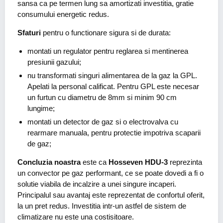
sansa ca pe termen lung sa amortizati investitia, gratie
consumului energetic redus.
Sfaturi
pentru o functionare sigura si de durata:
montati un regulator pentru reglarea si mentinerea
presiunii gazului;
nu transformati singuri alimentarea de la gaz la GPL.
Apelati la personal calificat. Pentru GPL este necesar
un furtun cu diametru de 8mm si minim 90 cm
lungime;
montati un detector de gaz si o electrovalva cu
rearmare manuala, pentru protectie impotriva scaparii
de gaz;
Concluzia noastra
este ca
Hosseven HDU-3
reprezinta
un convector pe gaz performant, ce se poate dovedi a fi o
solutie viabila de incalzire a unei singure incaperi.
Principalul sau avantaj este reprezentat de confortul oferit,
la un pret redus. Investitia intr-un astfel de sistem de
climatizare nu este una costisitoare.